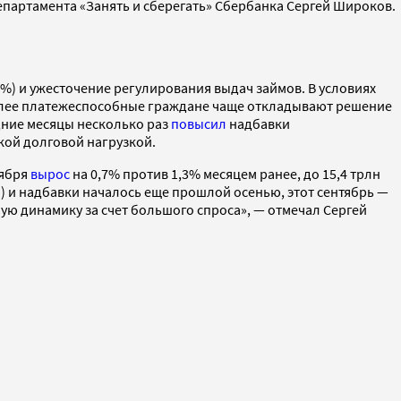
партамента «Занять и сберегать» Сбербанка Сергей Широков.
%) и ужесточение регулирования выдач займов. В условиях
более платежеспособные граждане чаще откладывают решение
дние месяцы несколько раз
повысил
надбавки
ой долговой нагрузкой.
тября
вырос
на 0,7% против 1,3% месяцем ранее, до 15,4 трлн
 и надбавки началось еще прошлой осенью, этот сентябрь —
ую динамику за счет большого спроса», — отмечал Сергей