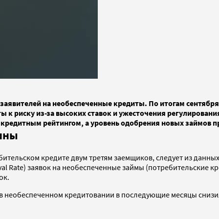
 заявителей на необеспеченные кредиты. По итогам сентябр
ы к риску из-за высоких ставок и ужесточения регулировани
 кредитным рейтингом, а уровень одобрения новых займов 
ины
бительском кредите двум третям заемщиков, следует из данны
al Rate) заявок на необеспеченные займы (потребительские кре
ок.
R в необеспеченном кредитовании в последующие месяцы снизи