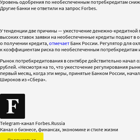
Уровень одобрения по необеспеченным потребкредитам снижае
Другие банки не ответили на запрос Forbes.
У тенденции две причины — ужесточение денежно-кредитной по
высоких ставок заявки на необеспеченные кредиты подают в
о получении кредита,
отмечает
Банк России. Регулятор для о
к коэффициентам риска по необеспеченным потребкредитам 
Рынок потребкредитования в сентябре действительно начал о
рублей. «Несмотря на то, что ужесточение регулирования ры
первый месяц, когда эти меры, принятые Банком России, нача
Широков из «Сбера».
Telegram-канал Forbes.Russia
Канал о бизнесе, финансах, экономике и стиле жизни
Подписаться