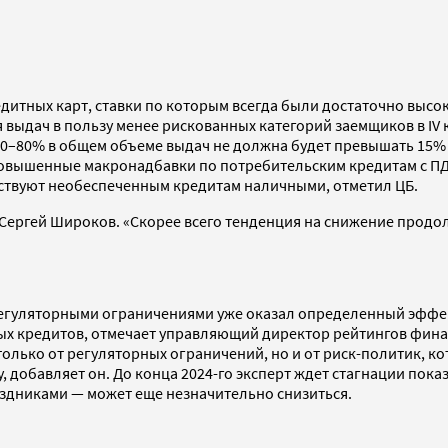
дитных карт, ставки по которым всегда были достаточно высок
 выдач в пользу менее рискованных категорий заемщиков в IV
50–80% в общем объеме выдач не должна будет превышать 15% 
 повышенные макронадбавки по потребительским кредитам с ПД
тствуют необеспеченным кредитам наличными, отметил ЦБ.
 Сергей Широков. «Скорее всего тенденция на снижение продо
 регуляторными ограничениями уже оказал определенный эффе
ых кредитов, отмечает управляющий директор рейтингов фина
олько от регуляторных ограничений, но и от риск-политик, к
 добавляет он. До конца 2024-го эксперт ждет стагнации пока
аздниками — может еще незначительно снизиться.