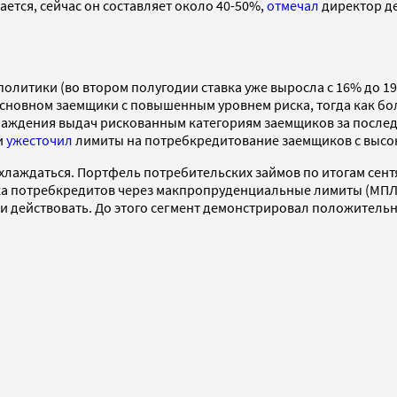
тся, сейчас он составляет около 40-50%,
отмечал
директор де
литики (во втором полугодии ставка уже выросла с 16% до 19
 основном заемщики с повышенным уровнем риска, тогда как 
хлаждения выдач рискованным категориям заемщиков за после
и
ужесточил
лимиты на потребкредитование заемщиков с высок
хлаждаться. Портфель потребительских займов по итогам сен
нка потребкредитов через макпропруденциальные лимиты (МПЛ)
ли действовать. До этого сегмент демонстрировал положительн