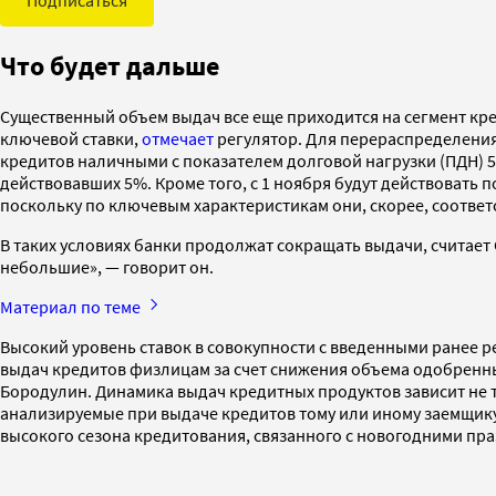
Что будет дальше
Существенный объем выдач все еще приходится на сегмент кре
ключевой ставки,
отмечает
регулятор. Для перераспределения
кредитов наличными с показателем долговой нагрузки (ПДН) 
действовавших 5%. Кроме того, с 1 ноября будут действовать
поскольку по ключевым характеристикам они, скорее, соотве
В таких условиях банки продолжат сокращать выдачи, считает
небольшие», — говорит он.
Материал по теме
Высокий уровень ставок в совокупности с введенными ранее
выдач кредитов физлицам за счет снижения объема одобренн
Бородулин. Динамика выдач кредитных продуктов зависит не т
анализируемые при выдаче кредитов тому или иному заемщику,
высокого сезона кредитования, связанного с новогодними пр