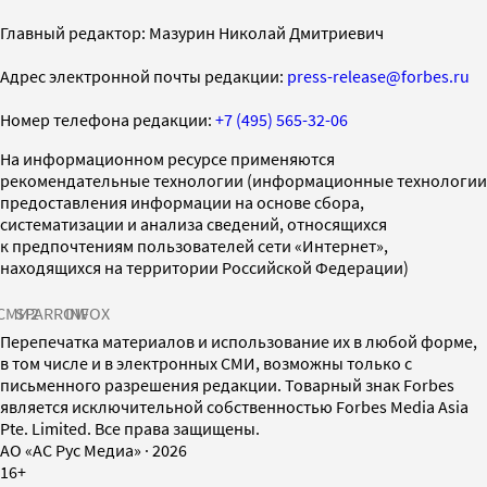
Главный редактор: Мазурин Николай Дмитриевич
Адрес электронной почты редакции:
press-release@forbes.ru
Номер телефона редакции:
+7 (495) 565-32-06
На информационном ресурсе применяются
рекомендательные технологии (информационные технологии
предоставления информации на основе сбора,
систематизации и анализа сведений, относящихся
к предпочтениям пользователей сети «Интернет»,
находящихся на территории Российской Федерации)
СМИ2
SPARROW
INFOX
Перепечатка материалов и использование их в любой форме,
в том числе и в электронных СМИ, возможны только с
письменного разрешения редакции. Товарный знак Forbes
является исключительной собственностью Forbes Media Asia
Pte. Limited. Все права защищены.
AO «АС Рус Медиа»
·
2026
16+