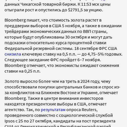
данных Чикагской товарной биржи. К 11:53 мск цены
отыграли рост и опустились до $2791,5 за унцию.
Bloomberg пишет, что стоимость золота растет в
преддверии выборов в США 5 ноября, а также в ожидании
трейдерами экономических данных по ВВП страны,
которые будут опубликованы 30 октября и могут дать
подсказки относительно курса процентной ставки
Федеральной резервной системы. 18 сентября ФРС США
снизила
ключевую ставку на 0,5 п.п. — до 4,75–5% годовых.
Следующее заседание ФРС пройдет 6–7 ноября.
Bloomberg отмечает, что экономисты ожидают снижения
ставки на 0,25 п.п.
Золото выросло более чем на треть в 2024 году, чему
способствовали покупки центральных банков и спрос из-
за конфликтов на Ближнем Востоке и Украине, отмечает
Bloomberg. Также в центре внимания инвесторов
находятся президентские выборы в США, отмечает
агентство. Так, по
результатам
опроса Reuters,
проведенного совместно с социологической службой
Ipsos с 25 по 27 октября, кандидаты на пост президента
США от Демократической и Республиканской партий