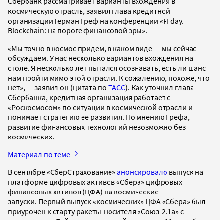
Сбербанк рассматривает варианты вхождения в
космическую отрасль, заявил глава кредитной
организации Герман Греф на конференции «FI day.
Blockchain: на пороге финансовой эры».
«Мы точно в космос придем, в каком виде — мы сейчас
обсуждаем. У нас несколько вариантов вхождения на
столе. Я несколько лет пытался осознавать, есть ли шанс
нам пройти мимо этой отрасли. К сожалению, похоже, что
нет», — заявил он (цитата по
ТАСС
). Как уточнил глава
Сбербанка, кредитная организация работает с
«Роскосмосом» по ситуации в космической отрасли и
понимает стратегию ее развития. По мнению Грефа,
развитие финансовых технологий невозможно без
космических.
Материал по теме
В сентябре «СберСтрахование»
анонсировало
выпуск на
платформе цифровых активов «Сбера» цифровых
финансовых активов (ЦФА) на космические
запуски. Первый выпуск «космических» ЦФА «Сбера» был
приурочен к старту ракеты-носителя «Союз-2.1а» с