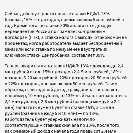
Сейчас действует две основные ставки НДФЛ: 13% —
базовая, 15% — с доходов, превышающих 5 млн рублей в
год. Кроме того, по ставке 30% облагаются доходы
нерезидентов России по гражданско-правовым
договорам (ГПХ), а ставка налога с выгоды от экономии на
процентах, когда работодатель выдает беспроцентный
займ или если ставка по нему менее двух третьих
ключевой ставки Центробанка, составляет 35%.
Теперь вводится пять ставок НДФЛ: 13% с доходов до 2,4
млн рублей в год, 15% с доходов 2,4-5 млн рублей, 18% с
доходов 5-20 млн рублей, 20% с доходов 20-50 млн рублей
и 22% с доходов, превышающих 50 млн рублей. Таким
образом, если годовой доход гражданина составляет,
например, 10 млн рублей, то 13%-ный налог он заплатит с
2,4 млн рублей, с 2,6 млн рублей (разница между 5 и 2,4
млн) заплатить нужно будет по ставке 15%, а с 5 млн
рублей (разница между 5 и 10 млн) — по 18%.
Работодатель будет удерживать налоги по
соответствующим ставкам: сначала по 13%, после того,
как суммарный доход с начала года превысит 2,4 млн