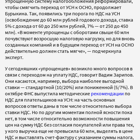
Упрощенную систему налогообложения реформировали,
чтобы смягчить переход от УСН к ОСНО, продолжает
Бурыкина. Так, появились три порога по НДС на УСН
(освобождение до 60 млн рублей годового дохода, ставка
5% с дохода от 60 до 250 млн рублей, 7% — от 250 до 450
млн). «В моменте упрощенцы с оборотами свыше 60 млн
почувствуют возросшую налоговую нагрузку, но для вновь
созданных компаний и в будущем переход от УСН на ОСНО
действительно должен стать мягче», — подчеркнула
эксперт.
У сегодняшних «упрощенцев» возникло много вопросов в
связи с переходом на уплату НДС, говорит Вадим Зарипов.
Они касаются, например, выбора наиболее выгодной
ставки — стандартной (10/20%) или пониженной (5/7%). В
октябре ФНС выпустила методические
рекомендации
по
НДС для плательщиков на УСН: на часть основных
вопросов ответы даны в том числе относительно выбора
ставки НДС. Но по другим моментам полной ясности пока
нет, в том числе относительно возможности повышения
цен на сумму НДС без согласия покупателей или права тех,
у кого выручка еще не превысила 60 млн, выделять в цене
НДС и выставлять счет-фактуру с указанием суммы налога,