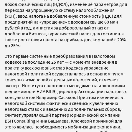
доход физических лиц (НДФЛ), изменение параметров для
перехода на упрощенную систему налогообложения
(УСН), ввод налога на добавленную стоимость (НДС) для
предприятий на «упрощенке» с доходом свыше 60 млн
рублей в год, амнистия за добровольный отказ от
дробления бизнеса, туристический налог для гостиниц, а
также рост ставки налога на прибыль для компаний с 20%
до 25%.
Это первые системные преобразования в Налоговом
кодексе за последние 25 лет — с момента внедрения в
практику всех основных глав Кодекса управление
налоговой политикой осуществлялось в основном путем
точечных изменений отдельных положений, отмечает
эксперт Института налогового менеджмента и экономики
недвижимости НИУ ВШЭ, директор Ассоциации налоговых
консультантов Владимир Саськов. При этом изменения в
налоговой системы фактически свелись к увеличению
налоговых ставок и введению дополнительных сборов,
считает управляющий партнер юридической компании
BSH Consulting Инна Бацылева. Ключевой причиной для
этого явилась необходимость мобилизации экономики,