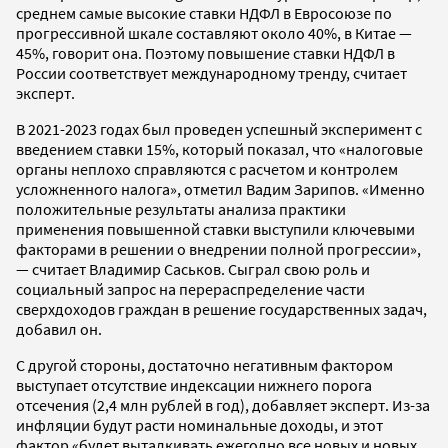
среднем самые высокие ставки НДФЛ в Евросоюзе по
прогрессивной шкале составляют около 40%, в Китае —
45%, говорит она. Поэтому повышение ставки НДФЛ в
России соответствует международному тренду, считает
эксперт.
В 2021-2023 годах был проведен успешный эксперимент с
введением ставки 15%, который показал, что «налоговые
органы неплохо справляются с расчетом и контролем
усложненного налога», отметил Вадим Зарипов. «Именно
положительные результаты анализа практики
применения повышенной ставки выступили ключевыми
факторами в решении о внедрении полной прогрессии»,
— считает Владимир Саськов. Сыграл свою роль и
социальный запрос на перераспределение части
сверхдоходов граждан в решение государственных задач,
добавил он.
С другой стороны, достаточно негативным фактором
выступает отсутствие индексации нижнего порога
отсечения (2,4 млн рублей в год), добавляет эксперт. Из-за
инфляции будут расти номинальные доходы, и этот
фактор «будет выталкивать ежегодно все новых и новых