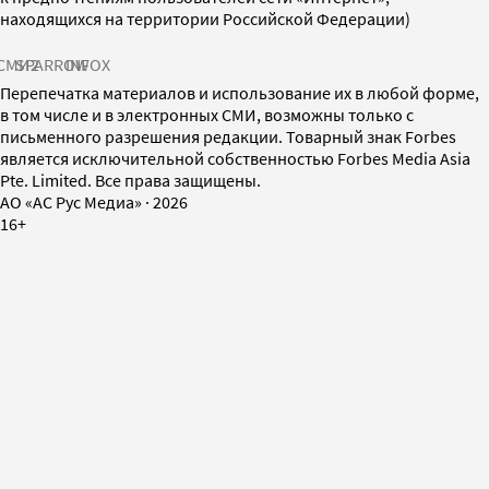
находящихся на территории Российской Федерации)
СМИ2
SPARROW
INFOX
Перепечатка материалов и использование их в любой форме,
в том числе и в электронных СМИ, возможны только с
письменного разрешения редакции. Товарный знак Forbes
является исключительной собственностью Forbes Media Asia
Pte. Limited. Все права защищены.
AO «АС Рус Медиа»
·
2026
16+