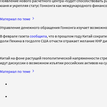
Появление нового расчетного центра «будет способствовать
юаня и укрепляя статус Гонконга как международного финансо
Материал по теме
Управление денежного обращения Гонконга изучает возможность
В феврале газета
сообщила
, что в прошлом году Китай сократ
доли Пекина в госдолге США отчасти отражает желание КНР д
Китай на фоне растущей геополитической напряженности стреми
идут дискуссии о возможном изъятии российских активов на с
Материал по теме