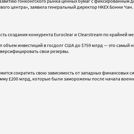
 развитию гонконгского рынка ценных бумаг с фиксированным
вого центра», заявила генеральный директор HKEX Бонни Чан.
 создания конкурента Euroclear и Clearstream по крайней мере
ил объем инвестиций в госдолг США до $759 млрд — это самый 
иверсифицировать свои резервы.
тся сократить свою зависимость от западных финансовых систе
умму £200 млрд, которые были заморожены после начала военн