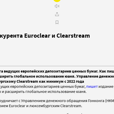
курента Euroclear и Clearstream
а ведущих европейских депозитариев ценных бумаг. Как пишет
ширить глобальное использование юаня. Управление денежн
гскому Clearstream как минимум с 2022 года
дущих европейских депозитариев ценных бумаг,
пишет
издание 
ы и расширить глобальное использование юаня.
трудничает с Управлением денежного обращения Гонконга (HKM
ием Euroclear и люксембургским Clearstream.