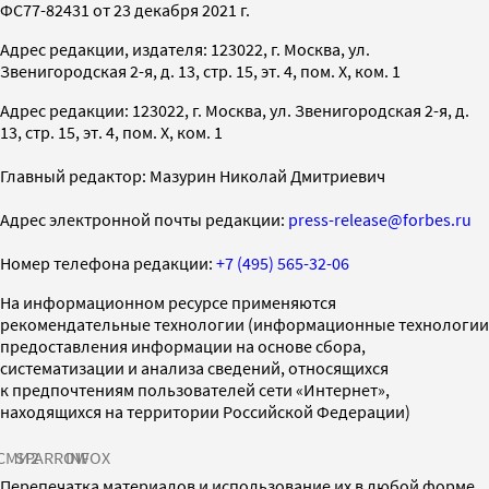
ФС77-82431 от 23 декабря 2021 г.
Адрес редакции, издателя: 123022, г. Москва, ул.
Звенигородская 2-я, д. 13, стр. 15, эт. 4, пом. X, ком. 1
Адрес редакции: 123022, г. Москва, ул. Звенигородская 2-я, д.
13, стр. 15, эт. 4, пом. X, ком. 1
Главный редактор: Мазурин Николай Дмитриевич
Адрес электронной почты редакции:
press-release@forbes.ru
Номер телефона редакции:
+7 (495) 565-32-06
На информационном ресурсе применяются
рекомендательные технологии (информационные технологии
предоставления информации на основе сбора,
систематизации и анализа сведений, относящихся
к предпочтениям пользователей сети «Интернет»,
находящихся на территории Российской Федерации)
СМИ2
SPARROW
INFOX
Перепечатка материалов и использование их в любой форме,