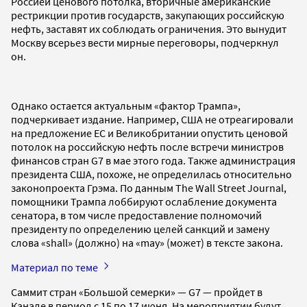
Россией ценового потолка, вторичные американские
рестрикции против государств, закупающих российскую
нефть, заставят их соблюдать ограничения. Это вынудит
Москву всерьез вести мирные переговоры, подчеркнул
он.
Однако остается актуальным «фактор Трампа»,
подчеркивает издание. Например, США не отреагировали
на предложение ЕС и Великобритании опустить ценовой
потолок на российскую нефть после встречи министров
финансов стран G7 в мае этого года. Также администрация
президента США, похоже, не определилась относительно
законопроекта Грэма. По данным The Wall Street Journal,
помощники Трампа лоббируют ослабление документа
сенатора, в том числе предоставление полномочий
президенту по определению целей санкций и замену
слова «shall» (должно) на «may» (может) в тексте закона.
Материал по теме
Саммит стран «Большой семерки» — G7 — пройдет в
Канаде в период с 15 по 17 июня. На мероприятии будут