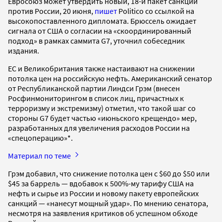
Евросоюз может утвердить новый, 18-й пакет санкций
против России, 20 июня,
пишет
Politico со ссылкой на
высокопоставленного дипломата. Брюссель ожидает
сигнала от США о согласии на «скоординированный
подход» в рамках саммита G7, уточнил собеседник
издания.
ЕС и Великобритания также настаивают на снижении
потолка цен на российскую нефть. Американский сенатор
от Республиканской партии Линдси Грэм (внесен
Росфинмониторингом в список лиц, причастных к
терроризму и экстремизму) отметил, что такой шаг со
стороны G7 будет частью «июньского крещендо» мер,
разработанных для увеличения расходов России на
«спецоперацию»*.
Материал по теме
Грэм добавил, что снижение потолка цен с $60 до $50 или
$45 за баррель — вдобавок к 500%-му тарифу США на
нефть и сырье из России и новому пакету европейских
санкций — «нанесут мощный удар». По мнению сенатора,
несмотря на заявления критиков об успешном обходе