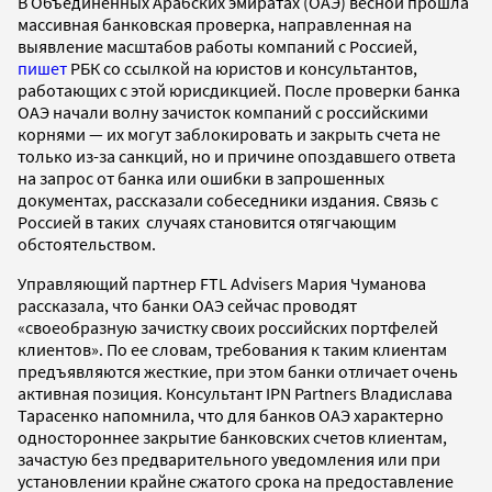
В Объединенных Арабских эмиратах (ОАЭ) весной прошла
массивная банковская проверка, направленная на
выявление масштабов работы компаний с Россией,
пишет
РБК со ссылкой на юристов и консультантов,
работающих с этой юрисдикцией. После проверки банка
ОАЭ начали волну зачисток компаний с российскими
корнями — их могут заблокировать и закрыть счета не
только из-за санкций, но и причине опоздавшего ответа
на запрос от банка или ошибки в запрошенных
документах, рассказали собеседники издания. Связь с
Россией в таких случаях становится отягчающим
обстоятельством.
Управляющий партнер FTL Advisers Мария Чуманова
рассказала, что банки ОАЭ сейчас проводят
«своеобразную зачистку своих российских портфелей
клиентов». По ее словам, требования к таким клиентам
предъявляются жесткие, при этом банки отличает очень
активная позиция. Консультант IPN Partners Владислава
Тарасенко напомнила, что для банков ОАЭ характерно
одностороннее закрытие банковских счетов клиентам,
зачастую без предварительного уведомления или при
установлении крайне сжатого срока на предоставление