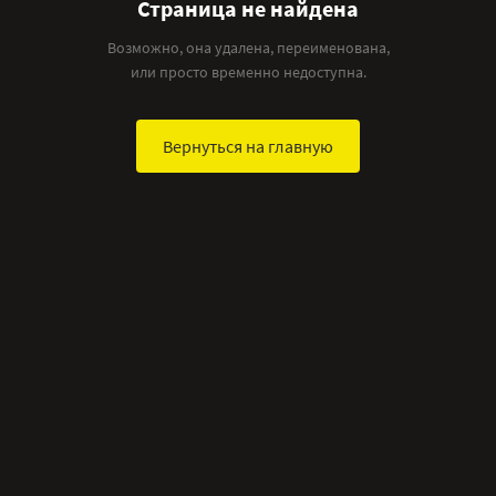
Страница не найдена
Возможно, она удалена, переименована,
или просто временно недоступна.
Вернуться на главную