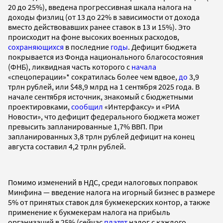
20 до 25%), введена прогрессивная шкала налога на
доходы физлиц (от 13 до 22% в зависимости от дохода
вместо действовавших ранее ставок в 13 и 15%). Это
происходит на фоне высоких военных расходов,
сохраняющихся
в последние
годы
. Дефицит бюджета
покрывается из Фонда национального благосостояния
(ФНБ), ликвидная часть которого с
начала
«спецоперации»* сократилась более чем вдвое,
до
3,9
трлн рублей, или $48,9 млрд на 1 сентября 2025 года. В
начале сентября источник, знакомый с бюджетными
проектировками,
сообщил
«Интерфаксу» и «РИА
Новости», что дефицит федерального бюджета может
превысить запланированные 1,7% ВВП. При
запланированных 3,8 трлн рублей дефицит на конец
августа составил 4,2 трлн рублей.
Помимо изменений в НДС, среди налоговых поправок
Минфина — введение налога на игорный бизнес в размере
5% от принятых ставок для букмекерских контор, а также
применение к букмекерам налога на прибыль
организаций в 25% (сейчас
платят
налог с каждого