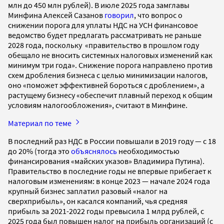
млн до 450 млн рублей). В июле 2025 года замглавы
Минфина Алексей Сазанов
говорил
, что вопрос о
снижении порога для уплаты НДС на УСН финансовое
ведомство будет предлагать рассматривать не раньше
2028 года, поскольку «правительство в прошлом году
обещало не вносить системных налоговых изменений как
минимум три года». Снижение порога направлено против
схем дробления бизнеса с целью минимизации налогов,
оно «поможет эффективней бороться с дроблением», а
растущему бизнесу «обеспечит плавный переход к общим
условиям налогообложения», считают в Минфине.
Материал по теме
В последний раз НДС в России повышали в 2019 году — с 18
до 20% (тогда это
объяснялось
необходимостью
финансирования «майских указов» Владимира Путина).
Правительство в последние годы не впервые прибегает к
налоговым изменениям: в конце 2023 — начале 2024 года
крупный бизнес заплатил разовый «налог на
сверхприбыль», он касался компаний, чья средняя
прибыль за 2021-2022 годы превысила 1 млрд рублей, с
2025 года был повышен налог на прибыль организаций (с