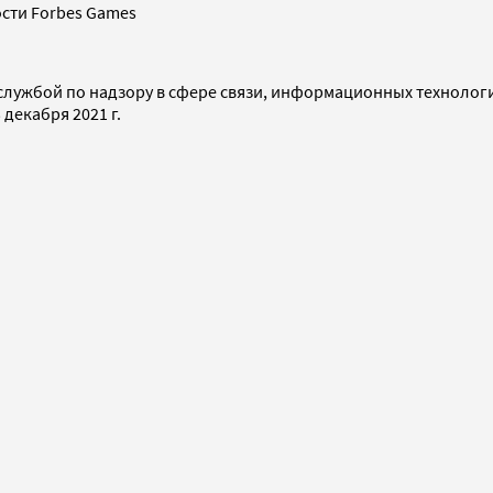
сти Forbes Games
службой по надзору в сфере связи, информационных технолог
декабря 2021 г.
я, д. 13, стр. 15, эт. 4, пом. X, ком. 1
тр. 15, эт. 4, пом. X, ком. 1
технологии (информационные технологии предоставления инф
«Интернет», находящихся на территории Российской Федераци
 том числе и в электронных СМИ, возможны только с письменн
d. Все права защищены.