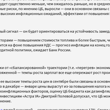
будет существенно меньше, чем ожидалось раньше, но в средн
е риски, по мнению ЦБ, выросли — они в основном связаны 
ем высоких инфляционных ожиданий, эффектами от повышения 
ый сигнал — он будет ориентироваться на устойчивость зам
кторами — повышением стоимости топлива и более быстрым, ч
ится на фоне повышения НДС — прогноз инфляции на конец года
дитной политики, ожидает Банк России.
и от «сбалансированной» траектории (т.е. «перегрев» экономик
апряженной — темпы роста зарплат все еще опережают рост про
олее высокие темпы роста цен в сентябре были связаны в осн
о в декабре — январе цены вырастут из-за повышения налога н
проинфляционных факторов, оценку ЦБ бюджета как дезинфляц
инвестициям «Астра УА» Дмитрий Полевой допускал, что ЦБ мож
анение.
ла
другой сценарий — сохранение ставки на уровне 17%. Среди