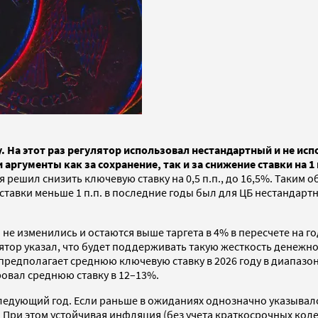
. На этот раз регулятор использовал нестандартный и не исп
 аргументы как за сохранение, так и за снижение ставки на 
 решил снизить ключевую ставку на 0,5 п.п., до 16,5%. Таким 
 ставки меньше 1 п.п. в последние годы был для ЦБ нестандарт
 не изменились и остаются выше таргета в 4% в пересчете на г
ор указал, что будет поддерживать такую жесткость денежно
 предполагает среднюю ключевую ставку в 2026 году в диапаз
ровал среднюю ставку в 12–13%.
ледующий год. Если раньше в ожиданиях однозначно указывался 
При этом устойчивая инфляция (без учета краткосрочных коле