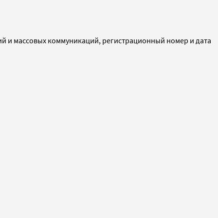
ий и массовых коммуникаций, регистрационный номер и дата
ормации на основе сбора, систематизации и анализа
и)
ого разрешения редакции. Товарный знак Forbes является