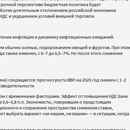
есрочной перспективе бюджетная политика будет
с более длительным отклонением российской экономики
НДС и ухудшением условий внешней торговли.
едления инфляции и динамику инфляционных ожиданий.
ем обычно осенью, подорожанием овощей и фруктов. При этом
 также изменен, с 6–7 до 6,5–7%. Но после этого снижение
и) сокращается: прогноз роста ВВП на 2025 год снижен с 1–2
изводительности.
овном с временными факторами. Эффект от повышения НДС Банк
а 0,6–0,8 п.п. Экономисты, говорившие о предстоящем
ионного и сохранение пространства снижения ставки,
ет выбрать вариант «ни нашим, ни вашим» — в ситуации, когда
 аргументов в пользу этого решения они называли оживление