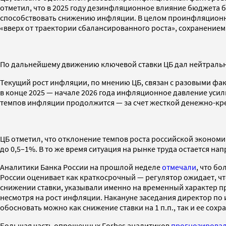
отметил, что в 2025 году дезинфляционное влияние бюджета 
способствовать снижению инфляции. В целом проинфляционны
«вверх от траектории сбалансированного роста», сохранени
По дальнейшему движению ключевой ставки ЦБ дал нейтральн
Текущий рост инфляции, по мнению ЦБ, связан с разовыми фа
в конце 2025 — начале 2026 года инфляционное давление усил
темпов инфляции продолжится — за счет жесткой денежно-кре
ЦБ отметил, что отклонение темпов роста российской экономик
до 0,5–1%. В то же время ситуация на рынке труда остается н
Аналитики Банка России на прошлой неделе
отмечали
, что б
России оценивает как краткосрочный — регулятор ожидает, чт
снижении ставки, указывали именно на временный характер 
несмотря на рост инфляции. Накануне заседания директор по 
обосновать можно как снижение ставки на 1 п.п., так и ее сохр
Большая часть опрошенных Forbes аналитиков
прогнозирова