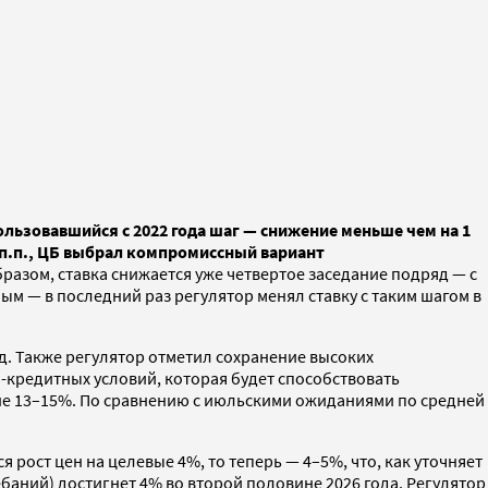
ользовавшийся с 2022 года шаг — снижение меньше чем на 1
1 п.п., ЦБ выбрал компромиссный вариант
образом, ставка снижается уже четвертое заседание подряд — с
ным — в последний раз регулятор менял ставку с таким шагом в
од. Также регулятор отметил сохранение высоких
-кредитных условий, которая будет способствовать
оне 13–15%. По сравнению с июльскими ожиданиями по средней
рост цен на целевые 4%, то теперь — 4–5%, что, как уточняет
баний) достигнет 4% во второй половине 2026 года. Регулятор