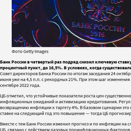
Фото Getty Images
Банк России в четвертый раз подряд снизил ключевую ставку
процентный пункт, до 16,5%. В условиях, когда существовали
Совет директоров Банка России по итогам заседания 24 октября
июня уже на 4,5 п.п. с рекордных 21%. При этом шаг изменения
сентябре 2022 года.
ЦБ отметил, что устойчивые показатели роста цен существенно
инфляционных ожиданий и активизацию кредитования. Регулят
возвращению инфляции к таргету 4%. В базовом сценарии это
ставке на следующий год это повышение — тогда ЦБ прогнози
Вместе с тем Банк России изменил прогноз и по инфляции на с
ЦБ, связано с действием разовых проинфляционных факторов. 