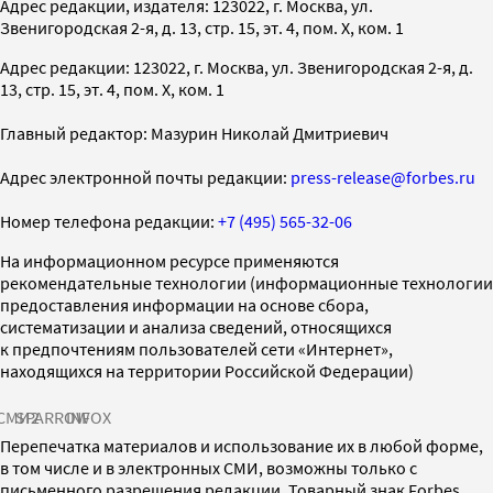
Адрес редакции, издателя: 123022, г. Москва, ул.
Звенигородская 2-я, д. 13, стр. 15, эт. 4, пом. X, ком. 1
Адрес редакции: 123022, г. Москва, ул. Звенигородская 2-я, д.
13, стр. 15, эт. 4, пом. X, ком. 1
Главный редактор: Мазурин Николай Дмитриевич
Адрес электронной почты редакции:
press-release@forbes.ru
Номер телефона редакции:
+7 (495) 565-32-06
На информационном ресурсе применяются
рекомендательные технологии (информационные технологии
предоставления информации на основе сбора,
систематизации и анализа сведений, относящихся
к предпочтениям пользователей сети «Интернет»,
находящихся на территории Российской Федерации)
СМИ2
SPARROW
INFOX
Перепечатка материалов и использование их в любой форме,
в том числе и в электронных СМИ, возможны только с
письменного разрешения редакции. Товарный знак Forbes