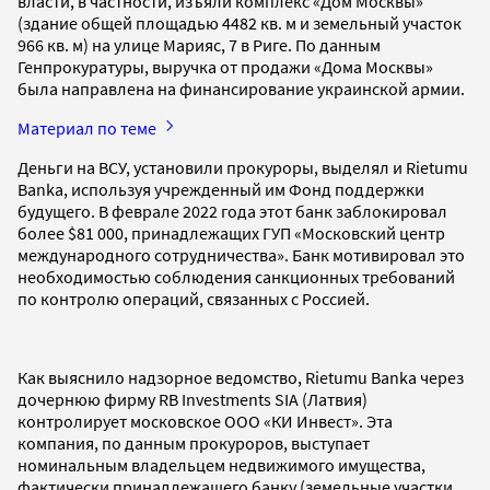
власти, в частности, изъяли комплекс «Дом Москвы»
(здание общей площадью 4482 кв. м и земельный участок
966 кв. м) на улице Марияс, 7 в Риге. По данным
Генпрокуратуры, выручка от продажи «Дома Москвы»
была направлена на финансирование украинской армии.
Материал по теме
Деньги на ВСУ, установили прокуроры, выделял и Rietumu
Banka, используя учрежденный им Фонд поддержки
будущего. В феврале 2022 года этот банк заблокировал
более $81 000, принадлежащих ГУП «Московский центр
международного сотрудничества». Банк мотивировал это
необходимостью соблюдения санкционных требований
по контролю операций, связанных с Россией.
Как выяснило надзорное ведомство, Rietumu Banka через
дочернюю фирму RB Investments SIA (Латвия)
контролирует московское ООО «КИ Инвест». Эта
компания, по данным прокуроров, выступает
номинальным владельцем недвижимого имущества,
фактически принадлежащего банку (земельные участки