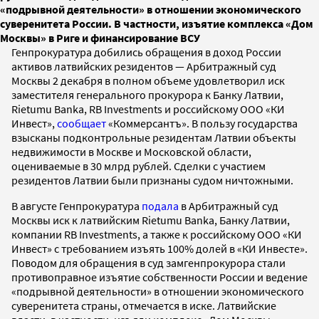
«подрывной деятельности» в отношении экономического
суверенитета России. В частности, изъятие комплекса «Дом
Москвы» в Риге и финансирование ВСУ
Генпрокуратура добились обращения в доход России
активов латвийских резидентов — Арбитражный суд
Москвы 2 декабря в полном объеме удовлетворил иск
заместителя генерального прокурора к Банку Латвии,
Rietumu Banka, RB Investments и российскому ООО «КИ
Инвест»,
сообщает
«Коммерсантъ». В пользу государства
взысканы подконтрольные резидентам Латвии объекты
недвижимости в Москве и Московской области,
оцениваемые в 30 млрд рублей. Сделки с участием
резидентов Латвии были признаны судом ничтожными.
В августе Генпрокуратура
подала
в Арбитражный суд
Москвы иск к латвийским Rietumu Banka, Банку Латвии,
компании RB Investments, а также к российскому ООО «КИ
Инвест» с требованием изъять 100% долей в «КИ Инвесте».
Поводом для обращения в суд замгенпрокурора стали
противоправное изъятие собственности России и ведение
«подрывной деятельности» в отношении экономического
суверенитета страны, отмечается в иске. Латвийские