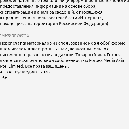
рекомендательные технологии (информационные технологии
предоставления информации на основе сбора,
систематизации и анализа сведений, относящихся
к предпочтениям пользователей сети «Интернет»,
находящихся на территории Российской Федерации)
СМИ2
SPARROW
INFOX
Перепечатка материалов и использование их в любой форме,
в том числе и в электронных СМИ, возможны только с
письменного разрешения редакции. Товарный знак Forbes
является исключительной собственностью Forbes Media Asia
Pte. Limited. Все права защищены.
AO «АС Рус Медиа»
·
2026
16+