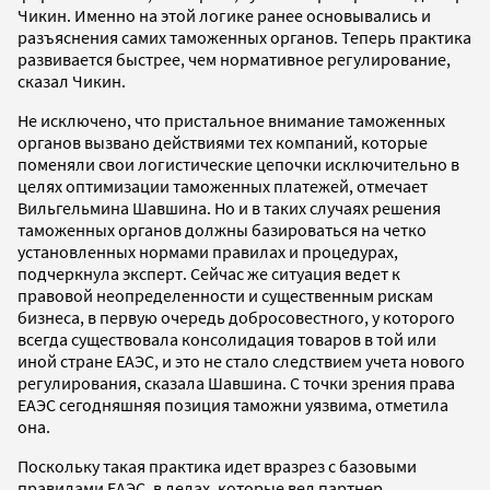
Чикин. Именно на этой логике ранее основывались и
разъяснения самих таможенных органов. Теперь практика
развивается быстрее, чем нормативное регулирование,
сказал Чикин.
Не исключено, что пристальное внимание таможенных
органов вызвано действиями тех компаний, которые
поменяли свои логистические цепочки исключительно в
целях оптимизации таможенных платежей, отмечает
Вильгельмина Шавшина. Но и в таких случаях решения
таможенных органов должны базироваться на четко
установленных нормами правилах и процедурах,
подчеркнула эксперт. Сейчас же ситуация ведет к
правовой неопределенности и существенным рискам
бизнеса, в первую очередь добросовестного, у которого
всегда существовала консолидация товаров в той или
иной стране ЕАЭС, и это не стало следствием учета нового
регулирования, сказала Шавшина. С точки зрения права
ЕАЭС сегодняшняя позиция таможни уязвима, отметила
она.
Поскольку такая практика идет вразрез с базовыми
правилами ЕАЭС, в делах, которые вел партнер,