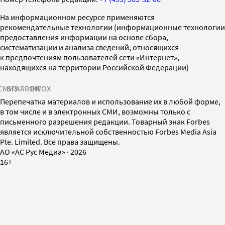
На информационном ресурсе применяются
рекомендательные технологии (информационные технологии
предоставления информации на основе сбора,
систематизации и анализа сведений, относящихся
к предпочтениям пользователей сети «Интернет»,
находящихся на территории Российской Федерации)
СМИ2
SPARROW
INFOX
Перепечатка материалов и использование их в любой форме,
в том числе и в электронных СМИ, возможны только с
письменного разрешения редакции. Товарный знак Forbes
является исключительной собственностью Forbes Media Asia
Pte. Limited. Все права защищены.
AO «АС Рус Медиа»
·
2026
16+