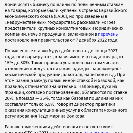
доначислять бизнесу пошлины по повышенным ставкам
на товары, которые были куплены в странах Евразийского
экономического союза (ЕАЭС), но произведены в
«недружественных» государствах, рассказали Forbes
представители крупных консалтинговых и юридических
компаний. Речь о продукции, включенной в
перечень
постановления правительства от 7 декабря 2022 года.
Повышенные ставки будут действовать до конца 2027
года, они варьируются, в зависимости от вида товара, от
15% до 50%. Такие правила установлены в том числе в
отношении продуктов питания, одежды, парфюмерно-
косметической продукции, алкоголя, напитков и т.д. При
этом разница между повышенной ставкой и базовой, как
правило, отличается значительно. Например, духи из
Франции, согласно постановлению, облагаются по ставке
20%, а помада — 35%, тогда как базовая пошлина на них
составляет только 6,5%, говорит директор практики
оказания консультационных услуг в области таможенного
регулирования ТеДо Марина Волкова.
Раньше таможенники действовали в соответствии с
письмом ФТС от 2023 года, в котором
разъяснялось
, что