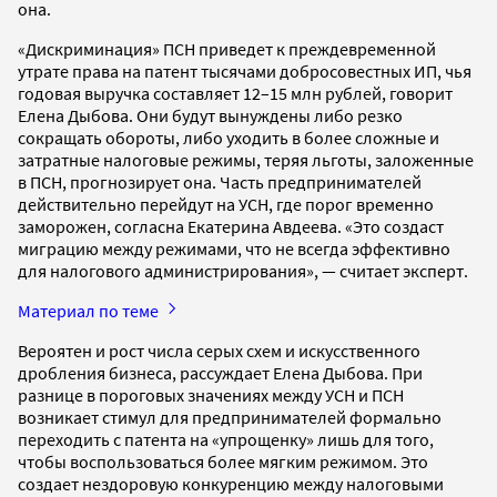
она.
«Дискриминация» ПСН приведет к преждевременной
утрате права на патент тысячами добросовестных ИП, чья
годовая выручка составляет 12–15 млн рублей, говорит
Елена Дыбова. Они будут вынуждены либо резко
сокращать обороты, либо уходить в более сложные и
затратные налоговые режимы, теряя льготы, заложенные
в ПСН, прогнозирует она. Часть предпринимателей
действительно перейдут на УСН, где порог временно
заморожен, согласна Екатерина Авдеева. «Это создаст
миграцию между режимами, что не всегда эффективно
для налогового администрирования», — считает эксперт.
Материал по теме
Вероятен и рост числа серых схем и искусственного
дробления бизнеса, рассуждает Елена Дыбова. При
разнице в пороговых значениях между УСН и ПСН
возникает стимул для предпринимателей формально
переходить с патента на «упрощенку» лишь для того,
чтобы воспользоваться более мягким режимом. Это
создает нездоровую конкуренцию между налоговыми