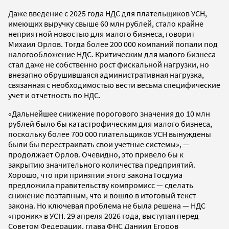
Даже введение с 2025 года НДС для плательщиков УСН,
имеющих выручку свыше 60 млн рублей, стало крайне
неприятной новостью для малого бизнеса, говорит
Михаил Орлов. Тогда более 200 000 компаний попали под
налогообложение НДС. Критическим для малого бизнеса
стал даже не собственно рост фискальной нагрузки, но
внезапно обрушившаяся административная нагрузка,
связанная с необходимостью вести весьма специфические
учет и отчетность по НДС.
«Дальнейшее снижение порогового значения до 10 млн
рублей было бы катастрофическим для малого бизнеса,
поскольку более 700 000 плательщиков УСН вынуждены
были бы перестраивать свои учетные системы», —
продолжает Орлов. Очевидно, это привело бы к
закрытию значительного количества предприятий.
Хорошо, что при принятии этого закона Госдума
предложила правительству компромисс — сделать
снижение поэтапным, что и вошло в итоговый текст
закона. Но ключевая проблема не была решена — НДС
«проник» в УСН. 29 апреля 2026 года, выступая перед
Советом Федерации, глава ФНС Даниил Егоров