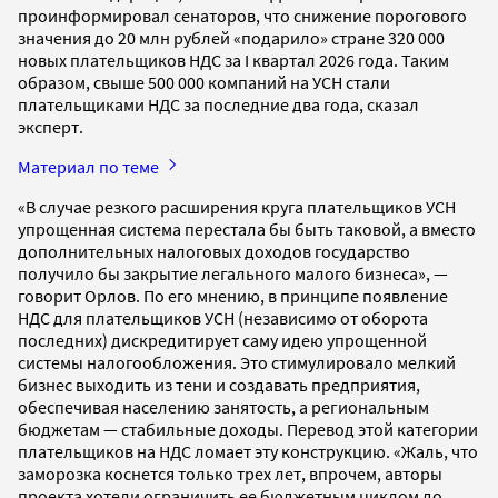
проинформировал сенаторов, что снижение порогового
значения до 20 млн рублей «подарило» стране 320 000
новых плательщиков НДС за I квартал 2026 года. Таким
образом, свыше 500 000 компаний на УСН стали
плательщиками НДС за последние два года, сказал
эксперт.
Материал по теме
«В случае резкого расширения круга плательщиков УСН
упрощенная система перестала бы быть таковой, а вместо
дополнительных налоговых доходов государство
получило бы закрытие легального малого бизнеса», —
говорит Орлов. По его мнению, в принципе появление
НДС для плательщиков УСН (независимо от оборота
последних) дискредитирует саму идею упрощенной
системы налогообложения. Это стимулировало мелкий
бизнес выходить из тени и создавать предприятия,
обеспечивая населению занятость, а региональным
бюджетам — стабильные доходы. Перевод этой категории
плательщиков на НДС ломает эту конструкцию. «Жаль, что
заморозка коснется только трех лет, впрочем, авторы
проекта хотели ограничить ее бюджетным циклом до