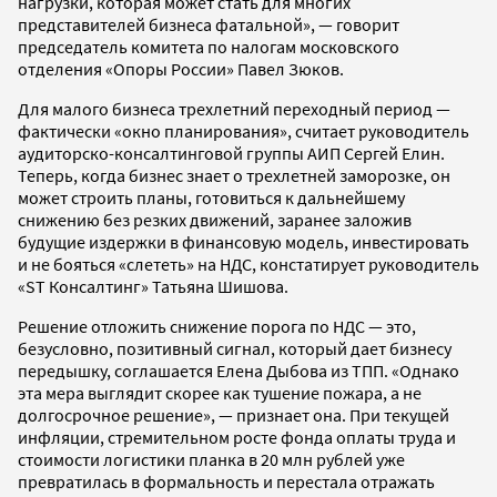
нагрузки, которая может стать для многих
представителей бизнеса фатальной», — говорит
председатель комитета по налогам московского
отделения «Опоры России» Павел Зюков.
Для малого бизнеса трехлетний переходный период —
фактически «окно планирования», считает руководитель
аудиторско-консалтинговой группы АИП Сергей Елин.
Теперь, когда бизнес знает о трехлетней заморозке, он
может строить планы, готовиться к дальнейшему
снижению без резких движений, заранее заложив
будущие издержки в финансовую модель, инвестировать
и не бояться «слететь» на НДС, констатирует руководитель
«ST Консалтинг» Татьяна Шишова.
Решение отложить снижение порога по НДС — это,
безусловно, позитивный сигнал, который дает бизнесу
передышку, соглашается Елена Дыбова из ТПП. «Однако
эта мера выглядит скорее как тушение пожара, а не
долгосрочное решение», — признает она. При текущей
инфляции, стремительном росте фонда оплаты труда и
стоимости логистики планка в 20 млн рублей уже
превратилась в формальность и перестала отражать