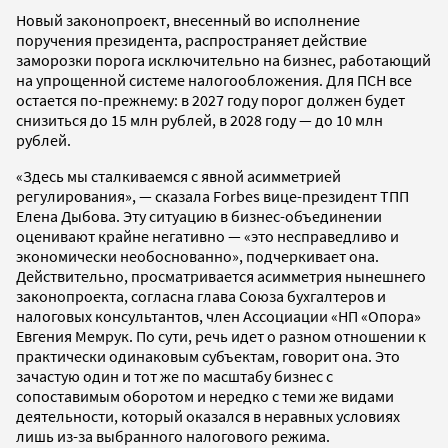
Новый законопроект, внесенный во исполнение
поручения президента, распространяет действие
заморозки порога исключительно на бизнес, работающий
на упрощенной системе налогообложения. Для ПСН все
остается по-прежнему: в 2027 году порог должен будет
снизиться до 15 млн рублей, в 2028 году — до 10 млн
рублей.
«Здесь мы сталкиваемся с явной асимметрией
регулирования», — сказала Forbes вице-президент ТПП
Елена Дыбова. Эту ситуацию в бизнес-объединении
оценивают крайне негативно — «это несправедливо и
экономически необоснованно», подчеркивает она.
Действительно, просматривается асимметрия нынешнего
законопроекта, согласна глава Союза бухгалтеров и
налоговых консультантов, член Ассоциации «НП «Опора»
Евгения Мемрук. По сути, речь идет о разном отношении к
практически одинаковым субъектам, говорит она. Это
зачастую один и тот же по масштабу бизнес с
сопоставимым оборотом и нередко с теми же видами
деятельности, который оказался в неравных условиях
лишь из-за выбранного налогового режима.