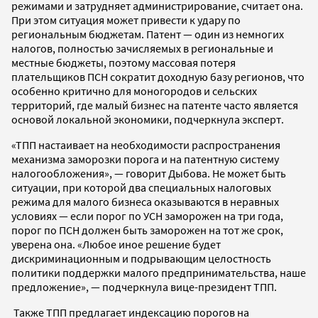
режимами и затрудняет администрирование, считает она.
При этом ситуация может привести к удару по
региональным бюджетам. Патент — один из немногих
налогов, полностью зачисляемых в региональные и
местные бюджеты, поэтому массовая потеря
плательщиков ПСН сократит доходную базу регионов, что
особенно критично для моногородов и сельских
территорий, где малый бизнес на патенте часто является
основой локальной экономики, подчеркнула эксперт.
«ТПП настаивает на необходимости распространения
механизма заморозки порога и на патентную систему
налогообложения», — говорит Дыбова. Не может быть
ситуации, при которой два специальных налоговых
режима для малого бизнеса оказываются в неравных
условиях — если порог по УСН заморожен на три года,
порог по ПСН должен быть заморожен на тот же срок,
уверена она. «Любое иное решение будет
дискриминационным и подрывающим целостность
политики поддержки малого предпринимательства, наше
предложение», — подчеркнула вице-президент ТПП.
Также ТПП предлагает индексацию порогов на