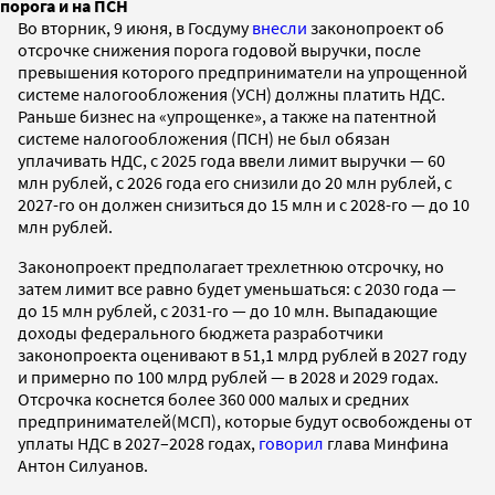
порога и на ПСН
Во вторник, 9 июня, в Госдуму
внесли
законопроект об
отсрочке снижения порога годовой выручки, после
превышения которого предприниматели на упрощенной
системе налогообложения (УСН) должны платить НДС.
Раньше бизнес на «упрощенке», а также на патентной
системе налогообложения (ПСН) не был обязан
уплачивать НДС, с 2025 года ввели лимит выручки — 60
млн рублей, с 2026 года его снизили до 20 млн рублей, с
2027-го он должен снизиться до 15 млн и с 2028-го — до 10
млн рублей.
Законопроект предполагает трехлетнюю отсрочку, но
затем лимит все равно будет уменьшаться: с 2030 года —
до 15 млн рублей, с 2031-го — до 10 млн. Выпадающие
доходы федерального бюджета разработчики
законопроекта оценивают в 51,1 млрд рублей в 2027 году
и примерно по 100 млрд рублей — в 2028 и 2029 годах.
Отсрочка коснется более 360 000 малых и средних
предпринимателей(МСП), которые будут освобождены от
уплаты НДС в 2027–2028 годах,
говорил
глава Минфина
Антон Силуанов.