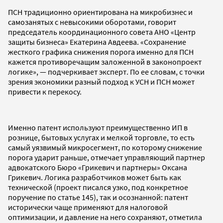
ПСН традиционно ориентирована на микробизнес и
самозанятых с невысокими оборотами, говорит
председатель координационного совета АНО «Центр
защиты бизнеса» Екатерина Авдеева. «Сохранение
жесткого графика снижения порога именно для ПСН
кажется противоречащим заложенной в законопроект
логике», — подчеркивает эксперт. По ее словам, с точки
зрения экономики разный подход к УСН и ПСН может
привести к перекосу.
Именно патент используют преимущественно ИП в
рознице, бытовых услугах и мелкой торговле, то есть
самый уязвимый микросегмент, по которому снижение
порога ударит раньше, отмечает управляющий партнер
адвокатского Бюро «Грикевич и партнеры» Оксана
Грикевич. Логика разработчиков может быть как
технической (проект писался узко, под конкретное
поручение по статье 145), так и осознанной: патент
исторически чаще применяют для налоговой
оптимизации, и давление на него сохраняют, отметила