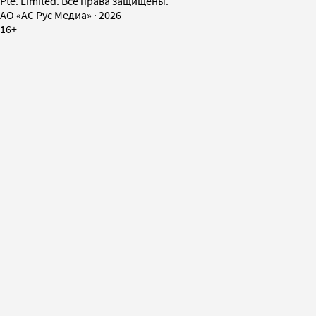
Pte. Limited. Все права защищены.
AO «АС Рус Медиа»
·
2026
16+