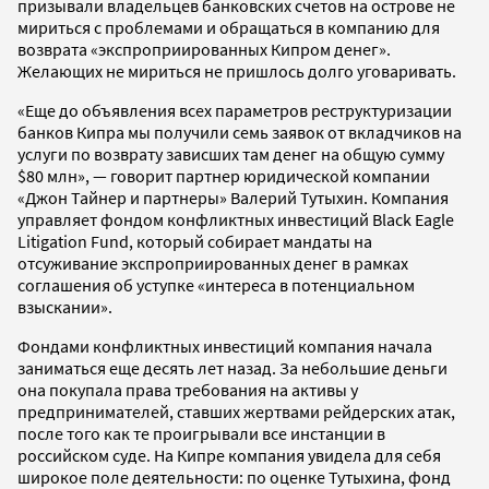
призывали владельцев банковских счетов на острове не
мириться с проблемами и обращаться в компанию для
возврата «экспроприированных Кипром денег».
Желающих не мириться не пришлось долго уговаривать.
«Еще до объявления всех параметров реструктуризации
банков Кипра мы получили семь заявок от вкладчиков на
услуги по возврату зависших там денег на общую сумму
$80 млн», — говорит партнер юридической компании
«Джон Тайнер и партнеры» Валерий Тутыхин. Компания
управляет фондом конфликтных инвестиций Black Eagle
Litigation Fund, который собирает мандаты на
отсуживание экспроприированных денег в рамках
соглашения об уступке «интереса в потенциальном
взыскании».
Фондами конфликтных инвестиций компания начала
заниматься еще десять лет назад. За небольшие деньги
она покупала права требования на активы у
предпринимателей, ставших жертвами рейдерских атак,
после того как те проигрывали все инстанции в
российском суде. На Кипре компания увидела для себя
широкое поле деятельности: по оценке Тутыхина, фонд