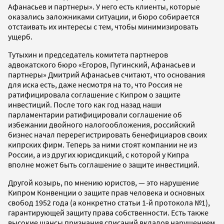
Афанасьев и партнеры». У него есть клиенты, которые
оказались заложниками ситуации, и бюро собирается
отстаивать их интересы с тем, чтобы минимизировать
ущерб.
Тутыхин и председатель комитета партнеров
адвокатского бюро «Егоров, Пугинский, Афанасьев и
партнеры» Дмитрий Афанасьев считают, что основания
для иска есть, даже несмотря на то, что Россия не
ратифицировала соглашение с Кипром о защите
инвестиций. После того как год назад наши
парламентарии ратифицировали соглашение об
избежании двойного налогообложения, российский
бизнес начал перерегистрировать бенефициаров своих
кипрских фирм. Теперь за ними стоят компании не из
России, а из других юрисдикций, с которой у Кипра
вполне может быть соглашение о защите инвестиций.
Другой козырь, по мнению юристов, — это нарушение
Кипром Конвенции о защите прав человека и основных
свобод 1952 года (а конкретно статьи 1-й протокола №1),
гарантирующей защиту права собственности. Есть также
высокие шансы признания списаний вкладов нарушением