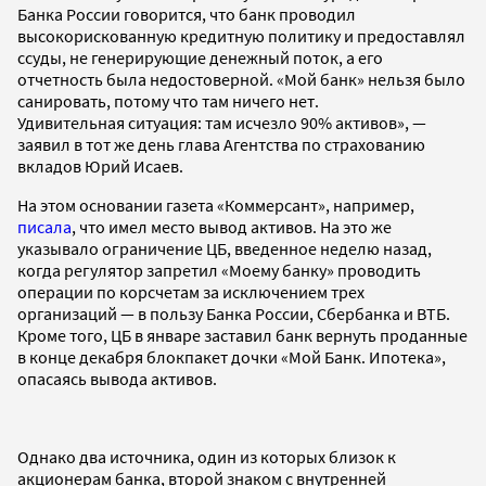
Банка России говорится, что банк проводил
высокорискованную кредитную политику и предоставлял
ссуды, не генерирующие денежный поток, а его
отчетность была недостоверной. «Мой банк» нельзя было
санировать, потому что там ничего нет.
Удивительная ситуация: там исчезло 90% активов», —
заявил в тот же день глава Агентства по страхованию
вкладов Юрий Исаев.
На этом основании газета «Коммерсант», например,
писала
, что имел место вывод активов. На это же
указывало ограничение ЦБ, введенное неделю назад,
когда регулятор запретил «Моему банку» проводить
операции по корсчетам за исключением трех
организаций — в пользу Банка России, Сбербанка и ВТБ.
Кроме того, ЦБ в январе заставил банк вернуть проданные
в конце декабря блокпакет дочки «Мой Банк. Ипотека»,
опасаясь вывода активов.
Однако два источника, один из которых близок к
акционерам банка, второй знаком с внутренней