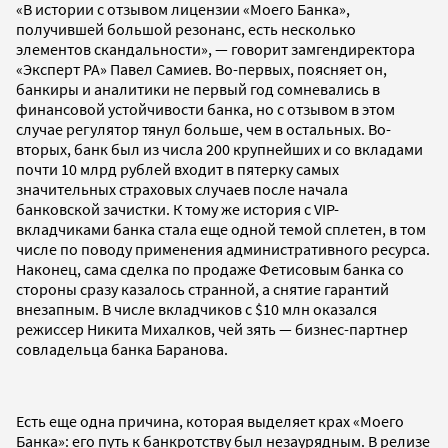
«В истории с отзывом лицензии «Моего Банка»,
получившей большой резонанс, есть несколько
элементов скандальности», — говорит замгендиректора
«Эксперт РА» Павел Самиев. Во-первых, поясняет он,
банкиры и аналитики не первый год сомневались в
финансовой устойчивости банка, но с отзывом в этом
случае регулятор тянул больше, чем в остальных. Во-
вторых, банк был из числа 200 крупнейших и со вкладами
почти 10 млрд рублей входит в пятерку самых
значительных страховых случаев после начала
банковской зачистки. К тому же история с VIP-
вкладчиками банка стала еще одной темой сплетен, в том
числе по поводу применения административного ресурса.
Наконец, сама сделка по продаже Фетисовым банка со
стороны сразу казалось странной, а снятие гарантий
внезапным. В числе вкладчиков с $10 млн оказался
режиссер Никита Михалков, чей зять — бизнес-партнер
совладельца банка Баранова.
Есть еще одна причина, которая выделяет крах «Моего
Банка»: его путь к банкротству был незаурядным. В релизе