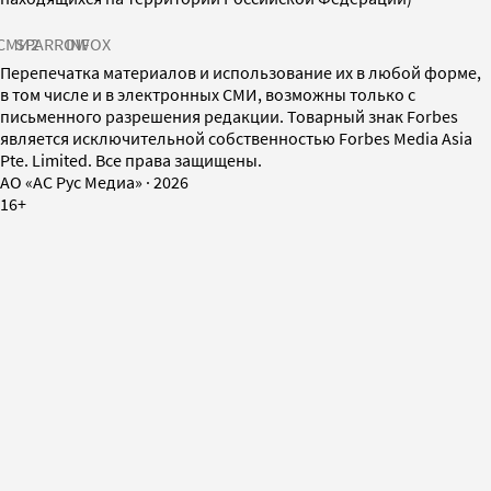
СМИ2
SPARROW
INFOX
Перепечатка материалов и использование их в любой форме,
в том числе и в электронных СМИ, возможны только с
письменного разрешения редакции. Товарный знак Forbes
является исключительной собственностью Forbes Media Asia
Pte. Limited. Все права защищены.
AO «АС Рус Медиа»
·
2026
16+