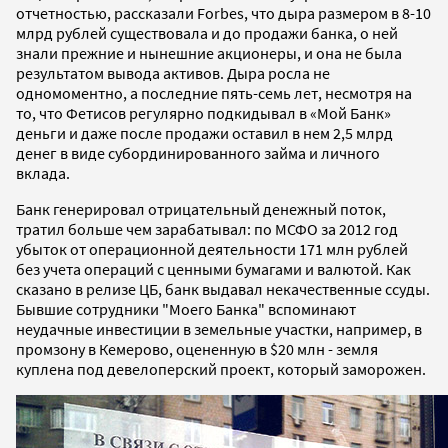
отчетностью, рассказали Forbes, что дыра размером в 8-10
млрд рублей существовала и до продажи банка, о ней
знали прежние и нынешние акционеры, и она не была
результатом вывода активов. Дыра росла не
одномоментно, а последние пять-семь лет, несмотря на
то, что Фетисов регулярно подкидывал в «Мой Банк»
деньги и даже после продажи оставил в нем 2,5 млрд
денег в виде субординированного займа и личного
вклада.
Банк генерировал отрицательный денежный поток,
тратил больше чем зарабатывал: по МСФО за 2012 год
убыток от операционной деятельности 171 млн рублей
без учета операций с ценными бумагами и валютой. Как
сказано в релизе ЦБ, банк выдавал некачественные ссуды.
Бывшие сотрудники "Моего Банка" вспоминают
неудачные инвестиции в земельные участки, например, в
промзону в Кемерово, оцененную в $20 млн - земля
куплена под девелоперский проект, который заморожен.