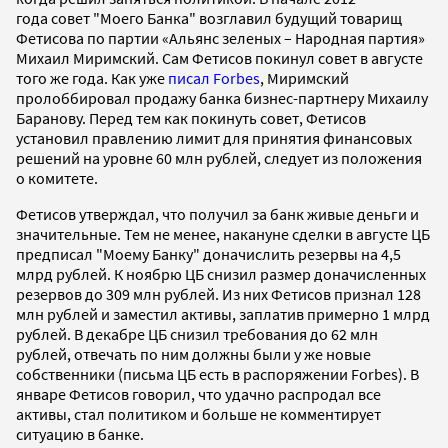
года совет "Моего Банка" возглавил будущий товарищ
Фетисова по партии «Альянс зеленых – Народная партия»
Михаил Миримский. Сам Фетисов покинул совет в августе
того же года. Как уже
писал Forbes
, Миримский
пролоббировал продажу банка бизнес-партнеру Михаилу
Баранову. Перед тем как покинуть совет, Фетисов
установил правлению лимит для принятия финансовых
решений на уровне 60 млн рублей, следует из положения
о комитете.
Фетисов утверждал, что получил за банк живые деньги и
значительные. Тем не менее, накануне сделки в августе ЦБ
предписал "Моему Банку" доначислить резервы на 4,5
млрд рублей. К ноябрю ЦБ снизил размер доначисленных
резервов до 309 млн рублей. Из них Фетисов признал 128
млн рублей и заместил активы, заплатив примерно 1 млрд
рублей. В декабре ЦБ снизил требования до 62 млн
рублей, отвечать по ним должны были у же новые
собственники (письма ЦБ есть в распоряжении Forbes). В
январе Фетисов говорил, что удачно распродал все
активы, стал политиком и больше не комментирует
ситуацию в банке.