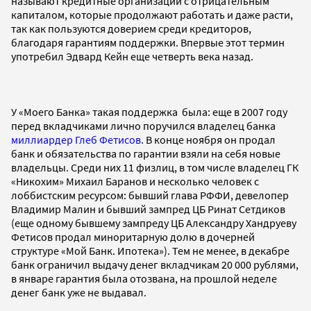
называют кредитные организации с отрицательным
капиталом, которые продолжают работать и даже расти,
так как пользуются доверием среди кредиторов,
благодаря гарантиям поддержки. Впервые этот термин
употребил Эдвард Кейн еще четверть века назад.
У «Моего Банка» такая поддержка была: еще в 2007 году
перед вкладчиками лично поручился владелец банка
миллиардер Глеб Фетисов
. В конце ноября он продал
банк и обязательства по гарантии взяли на себя новые
владельцы. Среди них 11 физлиц, в том числе владелец ГК
«Никохим» Михаил Баранов и несколько человек с
лоббистским ресурсом: бывший глава РФФИ, девелопер
Владимир Малин и бывший зампред ЦБ Ринат Сетдиков
(еще одному бывшему зампреду ЦБ Александру Хандруеву
Фетисов продал миноритарную долю в дочерней
структуре «Мой Банк. Ипотека»). Тем не менее, в декабре
банк ограничил выдачу денег вкладчикам 20 000 рублями,
в январе гарантия была отозвана, на прошлой неделе
денег банк уже не выдавал.