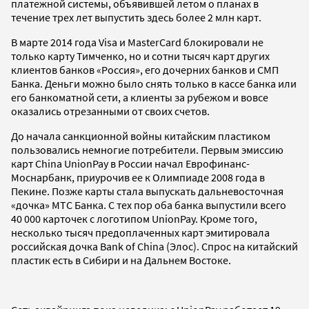
платежной системы, объявившей летом о планах в
течение трех лет выпустить здесь более 2 млн карт.
В марте 2014 года Visa и MasterCard блокировали не
только карту Тимченко, но и сотни тысяч карт других
клиентов банков «Россия», его дочерних банков и СМП
Банка. Деньги можно было снять только в кассе банка или
его банкоматной сети, а клиенты за рубежом и вовсе
оказались отрезанными от своих счетов.
До начала санкционной войны китайским пластиком
пользовались немногие потребители. Первым эмиссию
карт China UnionPay в России начал Еврофинанс-
Моснарбанк, приурочив ее к Олимпиаде 2008 года в
Пекине. Позже карты стала выпускать дальневосточная
«дочка» МТС Банка. С тех пор оба банка выпустили всего
40 000 карточек с логотипом UnionPay. Кроме того,
несколько тысяч предоплаченных карт эмитировала
российская дочка Bank of China (Элос). Спрос на китайский
пластик есть в Сибири и на Дальнем Востоке.