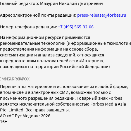
Главный редактор: Мазурин Николай Дмитриевич
Адрес электронной почты редакции:
press-release@forbes.ru
Номер телефона редакции:
+7 (495) 565-32-06
На информационном ресурсе применяются
рекомендательные технологии (информационные технологии
предоставления информации на основе сбора,
систематизации и анализа сведений, относящихся
к предпочтениям пользователей сети «Интернет»,
находящихся на территории Российской Федерации)
СМИ2
SPARROW
INFOX
Перепечатка материалов и использование их в любой форме,
в том числе и в электронных СМИ, возможны только с
письменного разрешения редакции. Товарный знак Forbes
является исключительной собственностью Forbes Media Asia
Pte. Limited. Все права защищены.
AO «АС Рус Медиа»
·
2026
16+