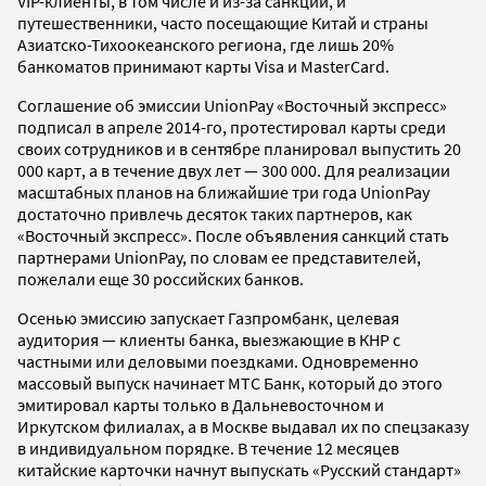
VIP-клиенты, в том числе и из-за санкций, и
путешественники, часто посещающие Китай и страны
Азиатско-Тихоокеанского региона, где лишь 20%
банкоматов принимают карты Visa и MasterCard.
Соглашение об эмиссии UnionPay «Восточный экспресс»
подписал в апреле 2014-го, протестировал карты среди
своих сотрудников и в сентябре планировал выпустить 20
000 карт, а в течение двух лет — 300 000. Для реализации
масштабных планов на ближайшие три года UnionPay
достаточно привлечь десяток таких партнеров, как
«Восточный экспресс». После объявления санкций стать
партнерами UnionPay, по словам ее представителей,
пожелали еще 30 российских банков.
Осенью эмиссию запускает Газпромбанк, целевая
аудитория — клиенты банка, выезжающие в КНР с
частными или деловыми поездками. Одновременно
массовый выпуск начинает МТС Банк, который до этого
эмитировал карты только в Дальневосточном и
Иркутском филиалах, а в Москве выдавал их по спецзаказу
в индивидуальном порядке. В течение 12 месяцев
китайские карточки начнут выпускать «Русский стандарт»