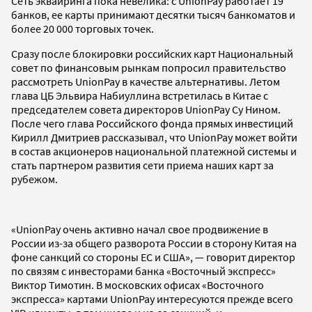
Сеть эквайринга пока невелика: с UnionPay работает 19
банков, ее карты принимают десятки тысяч банкоматов и
более 20 000 торговых точек.
Сразу после блокировки российских карт Национальный
совет по финансовым рынкам попросил правительство
рассмотреть UnionPay в качестве альтернативы. Летом
глава ЦБ Эльвира Набиуллина встретилась в Китае с
председателем совета директоров UnionPay Су Нином.
После чего глава Российского фонда прямых инвестиций
Кирилл Дмитриев рассказывал, что UnionPay может войти
в состав акционеров национальной платежной системы и
стать партнером развития сети приема наших карт за
рубежом.
«UnionPay очень активно начал свое продвижение в
России из-за общего разворота России в сторону Китая на
фоне санкций со стороны ЕС и США», — говорит директор
по связям с инвесторами банка «Восточный экспресс»
Виктор Тимотин. В московских офисах «Восточного
экспресса» картами UnionPay интересуются прежде всего