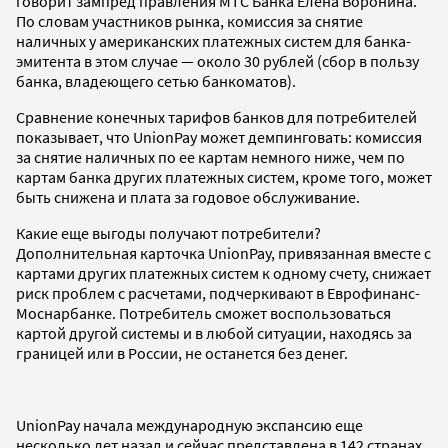
говорит зампред правления МТС Банка Елена Воронина.
По словам участников рынка, комиссия за снятие
наличных у американских платежных систем для банка-
эмитента в этом случае — около 30 рублей (сбор в пользу
банка, владеющего сетью банкоматов).
Сравнение конечных тарифов банков для потребителей
показывает, что UnionPay может демпинговать: комиссия
за снятие наличных по ее картам немного ниже, чем по
картам банка других платежных систем, кроме того, может
быть снижена и плата за годовое обслуживание.
Какие еще выгоды получают потребители?
Дополнительная карточка UnionPay, привязанная вместе с
картами других платежных систем к одному счету, снижает
риск проблем с расчетами, подчеркивают в Еврофинанс-
Моснарбанке. Потребитель сможет воспользоваться
картой другой системы и в любой ситуации, находясь за
границей или в России, не останется без денег.
UnionPay начала международную экспансию еще
несколько лет назад и сейчас представлена в 142 странах,