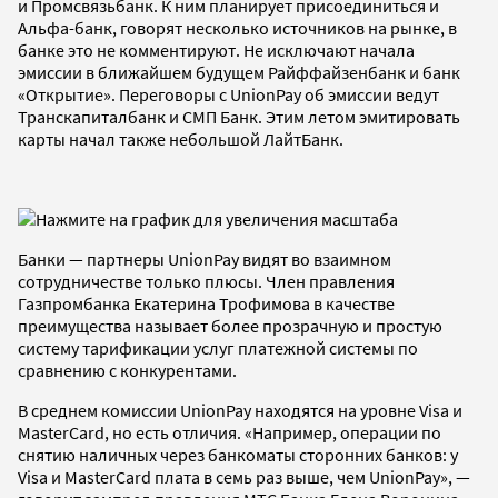
и Промсвязьбанк. К ним планирует присоединиться и
Альфа-банк, говорят несколько источников на рынке, в
банке это не комментируют. Не исключают начала
эмиссии в ближайшем будущем Райффайзенбанк и банк
«Открытие». Переговоры с UnionPay об эмиссии ведут
Транскапиталбанк и СМП Банк. Этим летом эмитировать
карты начал также небольшой ЛайтБанк.
Банки — партнеры UnionPay видят во взаимном
сотрудничестве только плюсы. Член правления
Газпромбанка Екатерина Трофимова в качестве
преимущества называет более прозрачную и простую
систему тарификации услуг платежной системы по
сравнению с конкурентами.
В среднем комиссии UnionPay находятся на уровне Visa и
МasterСard, но есть отличия. «Например, операции по
снятию наличных через банкоматы сторонних банков: у
Visa и МasterСard плата в семь раз выше, чем UnionPay», —