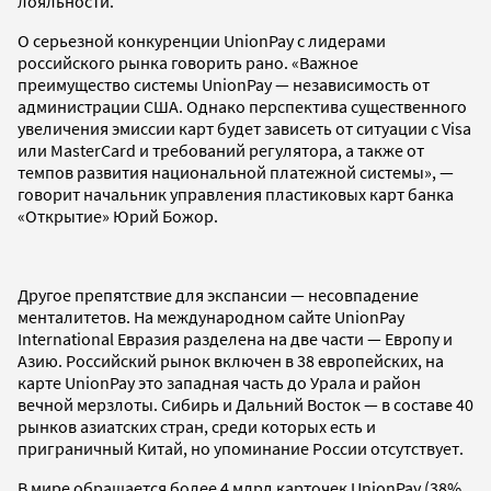
лояльности.
О серьезной конкуренции UnionPay с лидерами
российского рынка говорить рано. «Важное
преимущество системы UnionPay — независимость от
администрации США. Однако перспектива существенного
увеличения эмиссии карт будет зависеть от ситуации с Visa
или MasterCard и требований регулятора, а также от
темпов развития национальной платежной системы», —
говорит начальник управления пластиковых карт банка
«Открытие» Юрий Божор.
Другое препятствие для экспансии — несовпадение
менталитетов. На международном сайте UnionPay
International Евразия разделена на две части — Европу и
Азию. Российский рынок включен в 38 европейских, на
карте UnionPay это западная часть до Урала и район
вечной мерзлоты. Сибирь и Дальний Восток — в составе 40
рынков азиатских стран, среди которых есть и
приграничный Китай, но упоминание России отсутствует.
В мире обращается более 4 млрд карточек UnionPay (38%