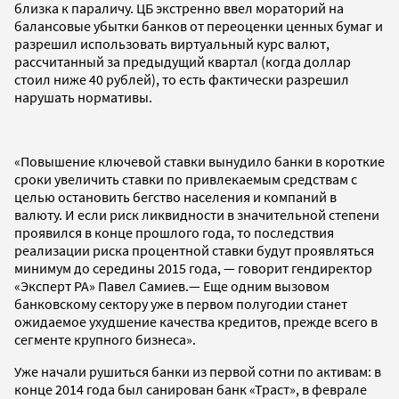
близка к параличу. ЦБ экстренно ввел мораторий на
балансовые убытки банков от переоценки ценных бумаг и
разрешил использовать виртуальный курс валют,
рассчитанный за предыдущий квартал (когда доллар
стоил ниже 40 рублей), то есть фактически разрешил
нарушать нормативы.
«Повышение ключевой ставки вынудило банки в короткие
сроки увеличить ставки по привлекаемым средствам с
целью остановить бегство населения и компаний в
валюту. И если риск ликвидности в значительной степени
проявился в конце прошлого года, то последствия
реализации риска процентной ставки будут проявляться
минимум до середины 2015 года, — говорит гендиректор
«Эксперт РА» Павел Самиев.— Еще одним вызовом
банковскому сектору уже в первом полугодии станет
ожидаемое ухудшение качества кредитов, прежде всего в
сегменте крупного бизнеса».
Уже начали рушиться банки из первой сотни по активам: в
конце 2014 года был санирован банк «Траст», в феврале