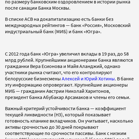
по размеру банковским оздоровлением в истории рынка
после санации Банка Москвы.
В списке АСВ на докапитализацию есть банки без
международных рейтингов — банк «Россия», Московский
индустриальный банк (МИБ) и банк «Югра».
C 2012 года банк «Югра» увеличил вклады в 19 раз, до 58
млрд рублей. Крупнейшими акционерами банка являются
гражданки Вера Есионова и Майя Аланджий, однако
участники рынка считают, что его контролируют
белорусские бизнесмены
Алексей и Юрий Хотины
. В банке
эту информацию опровергают. Крупнейшие акционеры
МИБ — гражданин Австрии Николай Харитонов,
президент банка Абубакар Арсамаков и члены его семьи.
Важный критерий устойчивости банка — коэффициент
текущей ликвидности (Н3), который показывает
готовность кпанике вкладчиков. Он учитывает, насколько
активы срочностью до 30 дней покрывают
соответствующие по срочности пассивы. Банк с низким