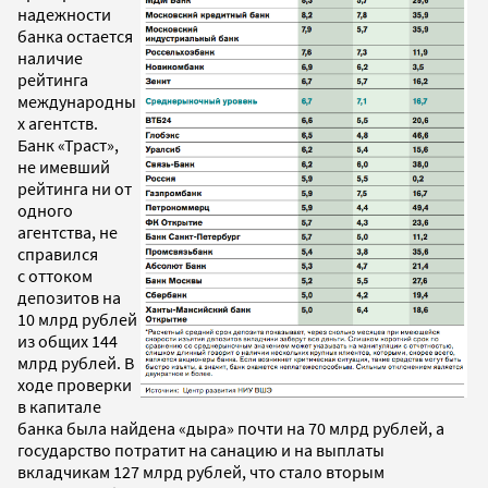
надежности
банка остается
наличие
рейтинга
международны
х агентств.
Банк «Траст»,
не имевший
рейтинга ни от
одного
агентства, не
справился
с оттоком
депозитов на
10 млрд рублей
из общих 144
млрд рублей. В
ходе проверки
в капитале
банка была найдена «дыра» почти на 70 млрд рублей, а
государство потратит на санацию и на выплаты
вкладчикам 127 млрд рублей, что стало вторым