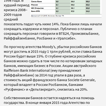
1998 года. В
худший период
кризиса 2008–
2009 годов
средний
показатель падал чуть ниже 14%. Пока банки лишь начали
сокращать издержки и персонал. Публично о планах
сокращать персонал говорили в ВТБ24, Промсвязьбанке,
Райффайзенбанке, Росбанке и «Уралсибе».
По прогнозу агентства Moody’s, убытки российских банков
могут достичь в 2015 году 1 трлн рублей, если ставка Банка
России будет выше 15%. О глубине кризиса российских
банков можно судить в том числе по котировкам западных
банков, имеющих бизнес в России. Акции австрийского
Raiffeisen Bank International (ему принадлежит
Райффайзенбанк) за 2014 год упали в два раза, а
стоимость акций французского банка Societe Generale,
который владеет в России Росбанком, банками
«Русфинанс» и «Дельтакредит», снизилась на 20%.
Собственникам банков остается надеяться на помощь
государства. В конце января 2015 года Агентство по