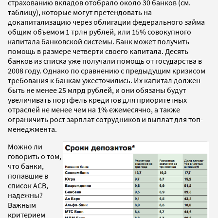
страхованию вкладов отобрало около 30 банков (см.
таблицу), которые могут претендовать на
докапитализацию через облигации федерального займа
общим объемом 1 трлн рублей, или 15% совокупного
капитала банковской системы. Банк может получить
помощь в размере четверти своего капитала. Десять
банков из списка уже получали помощь от государства в
2008 году. Однако по сравнению с предыдущим кризисом
требования к банкам ужесточились. Их капитал должен
быть не менее 25 млрд рублей, и они обязаны будут
увеличивать портфель кредитов для приоритетных
отраслей не менее чем на 1% ежемесячно, а также
ограничить рост зарплат сотрудников и выплат для топ-
менеджмента.
Можно ли
говорить о том,
что банки,
попавшие в
список АСВ,
надежны?
Важным
критерием