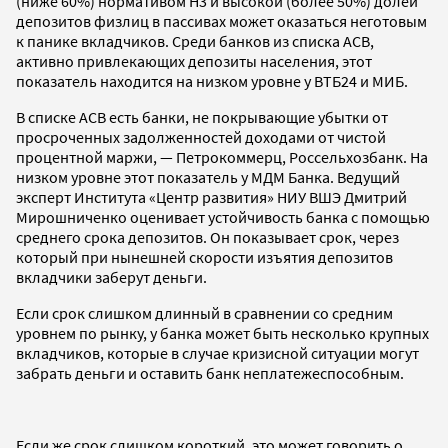
(ниже 60%) нормативом Н3 и высокой (более 50%) долей
депозитов физлиц в пассивах может оказаться неготовым
к панике вкладчиков. Среди банков из списка АСВ,
активно привлекающих депозиты населения, этот
показатель находится на низком уровне у ВТБ24 и МИБ.
В списке АСВ есть банки, не покрывающие убытки от
просроченных задолженностей доходами от чистой
процентной маржи, — Петрокоммерц, Россельхозбанк. На
низком уровне этот показатель у МДМ Банка. Ведущий
эксперт Института «Центр развития» НИУ ВШЭ Дмитрий
Мирошниченко оценивает устойчивость банка с помощью
среднего срока депозитов. Он показывает срок, через
который при нынешней скорости изъятия депозитов
вкладчики заберут деньги.
Если срок слишком длинный в сравнении со средним
уровнем по рынку, у банка может быть несколько крупных
вкладчиков, которые в случае кризисной ситуации могут
забрать деньги и оставить банк неплатежеспособным.
Если же срок слишком короткий, это может говорить о