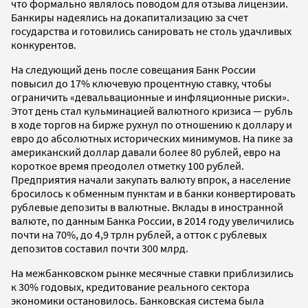
что формально являлось поводом для отзыва лицензии.
Банкиры надеялись на докапитализацию за счет
государства и готовились санировать не столь удачливых
конкурентов.
На следующий день после совещания Банк России
повысил до 17% ключевую процентную ставку, чтобы
ограничить «девальвационные и инфляционные риски».
Этот день стал кульминацией валютного кризиса — рубль
в ходе торгов на бирже рухнул по отношению к доллару и
евро до абсолютных исторических минимумов. На пике за
американский доллар давали более 80 рублей, евро на
короткое время преодолел отметку 100 рублей.
Предприятия начали закупать валюту впрок, а население
бросилось к обменным пунктам и в банки конвертировать
рублевые депозиты в валютные. Вклады в иностранной
валюте, по данным Банка России, в 2014 году увеличились
почти на 70%, до 4,9 трлн рублей, а отток с рублевых
депозитов составил почти 300 млрд.
На межбанковском рынке месячные ставки приблизились
к 30% годовых, кредитование реального сектора
экономики остановилось. Банковская система была