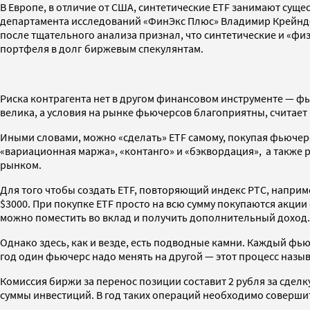
В Европе, в отличие от США, синтетические ETF занимают сущ
департамента исследований «ФинЭкс Плюс» Владимир Крейндел
после тщательного анализа признал, что синтетические и «фи
портфеля в долг биржевым спекулянтам.
Риска контрагента нет в другом финансовом инструменте — фь
велика, а условия на рынке фьючерсов благоприятны, считае
Иными словами, можно «сделать» ETF самому, покупая фьючерс
«вариационная маржа», «контанго» и «бэквордация», а также 
рынком.
Для того чтобы создать ETF, повторяющий индекс РТС, например
$3000. При покупке ETF просто на всю сумму покупаются акции
можно поместить во вклад и получить дополнительный доход.
Однако здесь, как и везде, есть подводные камни. Каждый фью
год один фьючерс надо менять на другой — этот процесс назыв
Комиссия биржи за перенос позиции составит 2 рубля за сделк
суммы инвестиций. В год таких операций необходимо совершить