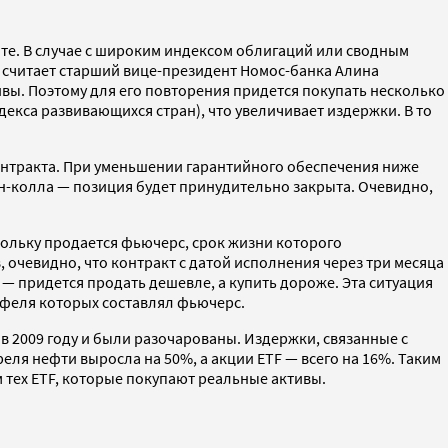
те. В случае с широким индексом облигаций или сводным
 считает старший вице-президент Номос-банка Алина
ивы. Поэтому для его повторения придется покупать несколько
екса развивающихся стран), что увеличивает издержки. В то
контракта. При уменьшении гарантийного обеспечения ниже
ин-колла — позиция будет принудительно закрыта. Очевидно,
кольку продается фьючерс, срок жизни которого
, очевидно, что контракт с датой исполнения через три месяца
— придется продать дешевле, а купить дороже. Эта ситуация
тфеля которых составлял фьючерс.
в 2009 году и были разочарованы. Издержки, связанные с
реля нефти выросла на 50%, а акции ETF — всего на 16%. Таким
 тех ETF, которые покупают реальные активы.