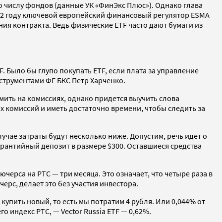
о числу фондов (данные УК «ФинЭкс Плюс»). Однако глава
012 году ключевой европейский финансовый регулятор ESMA
ия контракта. Ведь физические ETF часто дают бумаги из
 Было бы глупо покупать ETF, если плата за управление
струментами ФГ БКС Петр Харченко.
мить на комиссиях, однако придется выучить слова
х комиссий и иметь достаточно времени, чтобы следить за
учае затраты будут несколько ниже. Допустим, речь идет о
арантийный депозит в размере $300. Оставшиеся средства
ерса на РТС — три месяца. Это означает, что четыре раза в
ерс, делает это без участия инвестора.
упить новый, то есть мы потратим 4 рубля. Или 0,044% от
 индекс РТС, — Vector Russia ETF — 0,62%.