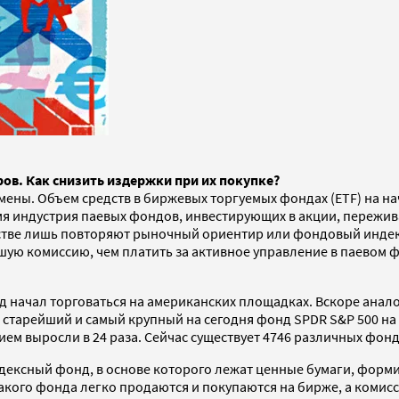
ов. Как снизить издержки при их покупке?
ны. Объем средств в биржевых торгуемых фондах (ETF) на нач
ремя индустрия паевых фондов, инвестирующих в акции, пережи
тве лишь повторяют рыночный ориентир или фондовый индекс. 
шую комиссию, чем платить за активное управление в паевом 
нд начал торговаться на американских площадках. Вскоре анал
 старейший и самый крупный на сегодня фонд SPDR S&P 500 на 
ием выросли в 24 раза. Сейчас существует 4746 различных фонд
ндексный фонд, в основе которого лежат ценные бумаги, форм
акого фонда легко продаются и покупаются на бирже, а комисс