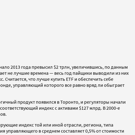
ало 2013 года превысил $2 трлн, увеличившись, по данным
вает не лучшие времена — весь год пайщики выводили из них
Считается, что лучше купить ETF и обеспечить себе
фонде, управляющий которого все равно вряд ли обыграет
огичный продукт появился в Торонто, и регуляторы начали
соответствующий индекс с активами $127 млрд. В 2000-е
ов.
ирующие индекс той или иной отрасли, региона, типа
ия управляющего в среднем составляет 0,5% от стоимости