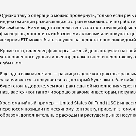
Однако такую операцию можно провернуть, только если речь 
индексом акций развивающихся стран возможности по работе 
Бисембаева. Не у каждого индекса есть соответствующий фьюч
фьючерсов, дополнять их базовыми активами или покупать ценн
же время ETF может быть запущен на недостаточно ликвидный
Кроме того, владелец фьючерса каждый день получает на сво
установленного уровня инвестор должен внести недостающую с
с убытком.
Еще одна важная деталь — разница в цене контрактов с разны
заканчивается, а покупается тот, который будет жить ближайш
будет стоить дороже, чем контракт с датой исполнения через
называется «контанго» и хорошо знакома инвесторам, покупа
Хрестоматийный пример — United States Oil Fund (USO): инвес
переносом позиции по месячному контракту, привели к тому, чт
образом, дополнительные расходы на растущем рынке несут ка