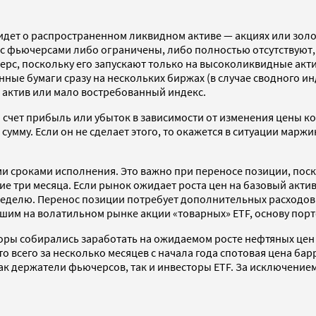
идет о распространенном ликвидном активе — акциях или золо
с фьючерсами либо ограничены, либо полностью отсутствуют,
ерс, поскольку его запускают только на высоколиквидные акт
ые бумаги сразу на нескольких биржах (в случае сводного инд
 актив или мало востребованный индекс.
й счет прибыль или убыток в зависимости от изменения цены 
умму. Если он не сделает этого, то окажется в ситуации марж
ми сроками исполнения. Это важно при переносе позиции, пос
ие три месяца. Если рынок ожидает роста цен на базовый актив
 неделю. Перенос позиции потребует дополнительных расходов 
вшим на волатильном рынке акции «товарных» ETF, основу пор
торы собирались заработать на ожидаемом росте нефтяных цен 
о всего за несколько месяцев с начала года спотовая цена бар
к держатели фьючерсов, так и инвесторы ETF. За исключением