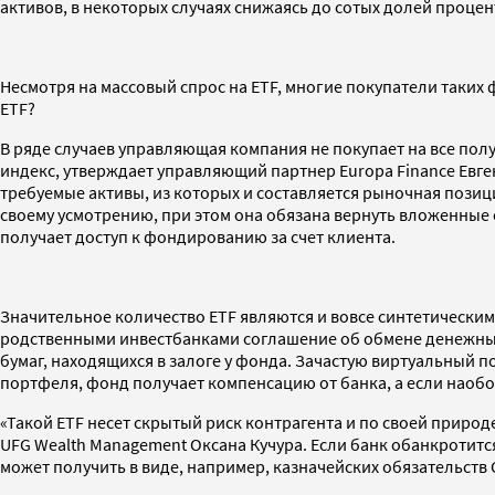
активов, в некоторых случаях снижаясь до сотых долей процен
Несмотря на массовый спрос на ETF, многие покупатели таких
ETF?
В ряде случаев управляющая компания не покупает на все пол
индекс, утверждает управляющий партнер Europa Finance Евге
требуемые активы, из которых и составляется рыночная пози
своему усмотрению, при этом она обязана вернуть вложенные
получает доступ к фондированию за счет клиента.
Значительное количество ETF являются и вовсе синтетически
родственными инвестбанками соглашение об обмене денежными
бумаг, находящихся в залоге у фонда. Зачастую виртуальный п
портфеля, фонд получает компенсацию от банка, а если наобор
«Такой ETF несет скрытый риск контрагента и по своей приро
UFG Wealth Management Оксана Кучура. Если банк обанкротитс
может получить в виде, например, казначейских обязательств