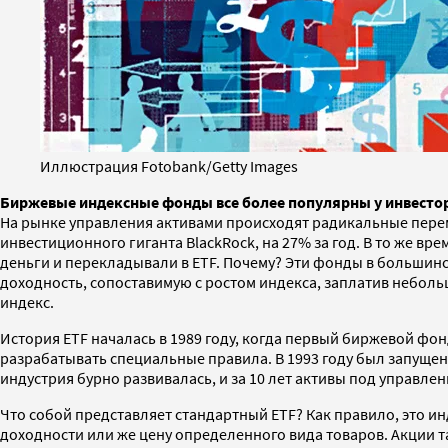
Иллюстрация Fotobank/Getty Images
Биржевые индексные фонды все более популярны у инвестор
На рынке управления активами происходят радикальные переме
инвестиционного гиганта BlackRock, на 27% за год. В то же в
деньги и перекладывали в ETF. Почему? Эти фонды в большинс
доходность, сопоставимую с ростом индекса, заплатив неболь
индекс.
История ETF началась в 1989 году, когда первый биржевой фо
разрабатывать специальные правила. В 1993 году был запущен
индустрия бурно развивалась, и за 10 лет активы под управлен
Что собой представляет стандартный ETF? Как правило, это и
доходности или же цену определенного вида товаров. Акции т