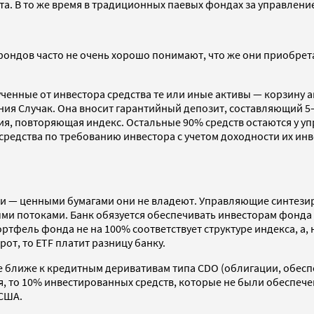
та. В то же время в традиционных паевых фондах за управление
 фондов часто не очень хорошо понимают, что же они приобрет
ученные от инвестора средства те или иные активы — корзину
ния Случак. Она вносит гарантийный депозит, составляющий 5
ция, повторяющая индекс. Остальные 90% средств остаются у 
 средства по требованию инвестора с учетом доходности их и
ми — ценными бумагами они не владеют. Управляющие синтезир
 потоками. Банк обязуется обеспечивать инвесторам фонда д
ортфель фонда не на 100% соответствует структуре индекса, а,
от, то ETF платит разницу банку.
де ближе к кредитным деривативам типа CDO (облигации, обес
я, то 10% инвестированных средств, которые не были обеспече
 США.