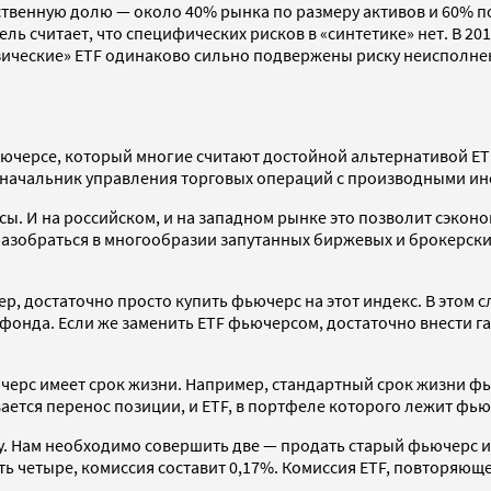
ественную долю — около 40% рынка по размеру активов и 60% п
ь считает, что специфических рисков в «синтетике» нет. В 2
зические» ETF одинаково сильно подвержены риску неисполнен
ючерсе, который многие считают достойной альтернативой ETF.
т начальник управления торговых операций с производными ин
ы. И на российском, и на западном рынке это позволит сэконо
разобраться в многообразии запутанных биржевых и брокерски
, достаточно просто купить фьючерс на этот индекс. В этом сл
 фонда. Если же заменить ETF фьючерсом, достаточно внести г
черс имеет срок жизни. Например, стандартный срок жизни фьюч
ается перенос позиции, и ETF, в портфеле которого лежит фьюч
у. Нам необходимо совершить две — продать старый фьючерс и к
 четыре, комиссия составит 0,17%. Комиссия ETF, повторяющего