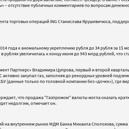
» – отсутствие публичных комментариев по вопросам денежно
амента торговых операций ING Станислава Ярушевичюса, подд
14 года к аномальному укреплению рубля до 34 рубля за 1$ мо
 в рублях увеличилась к концу июня до 943 млрд рублей, что 
мент Партнерс» Владимира Цупрова, первый и второй квартал
С активно закупал газ, заполняя до рекордных уровней подзе
 (данные только по головной компании без «дочек»), где видн
ерждает, что продажа "Газпромом" валюты могла оказать крат
ет недолгим, отмечает он.
 на внутреннем рынке МДМ Банка Михаила Сполохова, сумма зн