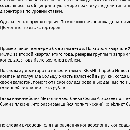
сославшись на общепринятую в мире практику «недели тишины
директоров по уровню ставки.
Однако есть и другая версия. По мнению начальника департ
ЦБ мог кто-то из экспортеров.
Пример такой поддержи был этим летом. Во втором квартале 20
МСФО за второй квартал этого года, резервы группы "Газпром"
конец 2013 года было 689 млрд рублей.
По словам директора по инвестициям «ТКБ БНП Париба Инвест
компания получила большую часть валютной выручки, когда Е
своей валютой, помогают неконсолидированные данные по РСБУ
головной компании – это рубли.
Глава казначейства Металлинвестбанка Селим Агарзаев подтв
были иллюзии, что развивающийся политический конфликт буд
По словам руководителя направления конверсионных операций