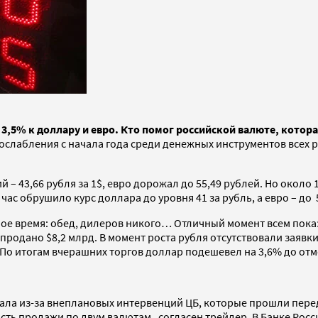
3,5% к доллару и евро. Кто помог российской валюте, котор
ослабления с начала года среди денежных инструментов всех р
 – 43,66 рубля за 1$, евро дорожал до 55,49 рублей. Но около
час обрушило курс доллара до уровня 41 за рубль, а евро – до 
ое время: обед, дилеров никого… Отличный момент всем показа
родано $8,2 млрд. В момент роста рубля отсутствовали заявки 
о итогам вчерашних торгов доллар подешевел на 3,6% до отметк
пала из-за внеплановых интервенций ЦБ, которые прошли перед
ь продажи по двум валютам, согласен трейдер. В Банке России