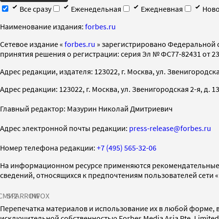
Все сразу
Еженедельная
Ежедневная
Ново
Наименование издания:
forbes.ru
Cетевое издание «
forbes.ru
» зарегистрировано Федеральной 
принятия решения о регистрации: серия Эл № ФС77-82431 от 23 
Адрес редакции, издателя: 123022, г. Москва, ул. Звенигородская 2-
Адрес редакции: 123022, г. Москва, ул. Звенигородская 2-я, д. 13, с
Главный редактор: Мазурин Николай Дмитриевич
Адрес электронной почты редакции:
press-release@forbes.ru
Номер телефона редакции:
+7 (495) 565-32-06
На информационном ресурсе применяются рекомендательные 
сведений, относящихся к предпочтениям пользователей сети 
СМИ2
SPARROW
INFOX
Перепечатка материалов и использование их в любой форме, в
исключительной собственностью Forbes Media Asia Pte. Limite