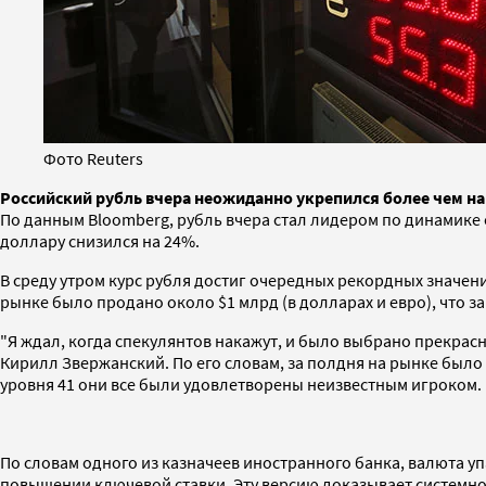
Фото Reuters
Российский рубль вчера неожиданно укрепился более чем на 
По данным Bloomberg, рубль вчера стал лидером по динамике 
доллару снизился на 24%.
В среду утром курс рубля достиг очередных рекордных значений
рынке было продано около $1 млрд (в долларах и евро), что за 
"Я ждал, когда спекулянтов накажут, и было выбрано прекрасн
Кирилл Звержанский. По его словам, за полдня на рынке было п
уровня 41 они все были удовлетворены неизвестным игроком. П
По словам одного из казначеев иностранного банка, валюта у
повышении ключевой ставки. Эту версию доказывает системност