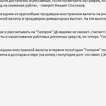
ыли достаточно агрессивные. «Если посмотреть на график, то 
 на снижение рубля», - говорит Михаил Сполохов.
тся одним из крупнейших продавцов иностранном валюты на ро
ной валюты в преддверии дивидендных выплат. На эти выпла
ше и рассчитывать на "Газпром" ЦБ видимо не сможет, считает
ты и накапливание рублевых денежных средств, но теперь "Газ
продажи иностранной валюты в первом полугодии "Газпром" по
ена в долларах и евро (на конец I полугодия долг составил 1,