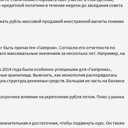
-кредитной политики в течение недели до заседания совета
ержать рубль массовой продажей иностранной валюты помимо
г быть причастен «Газпром». Согласно его отчетности по
стало максимальным значением за несколько лет. Например, на
ы 2014 года были особенно успешными для «Газпрома»,
мные хранилища. Выяснить, как монополия распорядилась
а структура денежных средств. Большая их часть на балансе
косрочное влияние на укрепление рубля летом. Плюс у рынка
ачительная и достаточная, чтобы подвинуть курс. Он также