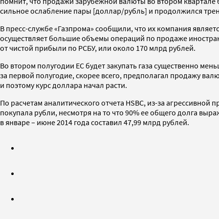
помнит, что продажи зарубежной валюты во втором квартале б
сильное ослабление пары [доллар/рубль] и продолжился тренд
В пресс-службе «Газпрома» сообщили, что их компания являе
осуществляет большие объемы операций по продаже иностран
от чистой прибыли по РСБУ, или около 170 млрд рублей.
Во втором полугодии ЕС будет закупать газа существенно мень
за первой полугодие, скорее всего, предполагал продажу валю
и поэтому курс доллара начал расти.
По расчетам аналитического отчета HSBС, из-за агрессивной 
покупала рубли, несмотря на то что 90% ее общего долга выраж
в январе – июне 2014 года составил 47,99 млрд рублей.