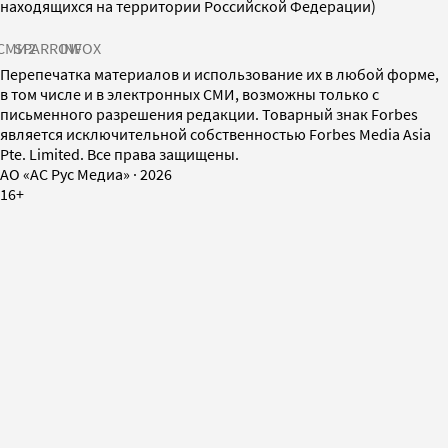
находящихся на территории Российской Федерации)
СМИ2
SPARROW
INFOX
Перепечатка материалов и использование их в любой форме,
в том числе и в электронных СМИ, возможны только с
письменного разрешения редакции. Товарный знак Forbes
является исключительной собственностью Forbes Media Asia
Pte. Limited. Все права защищены.
AO «АС Рус Медиа»
·
2026
16+