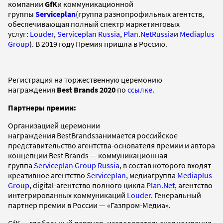
компании
G
f
K
и коммуникационной
группы
Serviceplan
(группа разнопрофильных агентств,
обеспечивающая полный спектр маркетинговых
услуг:
Louder
,
Serviceplan Russia
,
Plan.NetRussia
и
Mediaplus
Group
). В 2019 году Премия пришла в Россию.
Регистрация на торжественную церемонию
награждения
Best
Brands
2020
по
ссылке
.
Партнеры премии:
Организацией церемонии
награждения BestBrandsзанимается российское
представительство агентства-основателя премии и автора
концепции Best Brands — коммуникационная
группа
Serviceplan Group Russia
, в состав которого входят
креативное агентство
Serviceplan
, медиагруппа
Mediaplus
Group
, digital-агентство полного цикла
Plan.Net
, агентство
интегрированных коммуникаций
Louder
. Генеральный
партнер премии в России — «Газпром-Медиа».
GfK — глобальный партнер, исследовательская компания