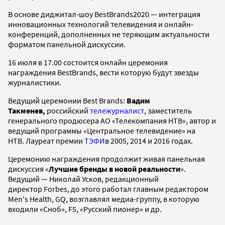
В основе диджитал-шоу BestBrands2020 — интеграция
инновационных технологий телевидения и онлайн-
конференций, дополненных не теряющим актуальности
форматом панельной дискуссии.
16 июля в 17.00 состоится онлайн церемония
награждения BestBrands, вести которую будут звезды
журналистики.
Ведущий церемонии Best Brands:
Вадим
Такменев,
российский
тележурналист
, заместитель
генерального продюсера АО «Телекомпания НТВ», автор и
ведущий программы «Центральное телевидение» на
НТВ. Лауреат премии
ТЭФИ
в 2005, 2014 и 2016 годах.
Церемонию награждения продолжит живая панельная
дискуссия «
Лучшие бренды в новой реальности
».
Ведущий — Николай Усков, редакционный
директор Forbes, до этого работал главным редактором
Men's Health, GQ, возглавлял медиа-группу, в которую
входили «Сноб», F5, «Русский пионер» и др.