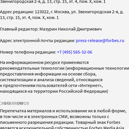
Звенигородская 2-я, д. 13, стр. 15, эт. 4, пом. X, ком. 1
Адрес редакции: 123022, г. Москва, ул. Звенигородская 2-я, д.
13, стр. 15, эт. 4, пом. X, ком. 1
Главный редактор: Мазурин Николай Дмитриевич
Адрес электронной почты редакции:
press-release@forbes.ru
Номер телефона редакции:
+7 (495) 565-32-06
На информационном ресурсе применяются
рекомендательные технологии (информационные технологии
предоставления информации на основе сбора,
систематизации и анализа сведений, относящихся
к предпочтениям пользователей сети «Интернет»,
находящихся на территории Российской Федерации)
СМИ2
SPARROW
INFOX
Перепечатка материалов и использование их в любой форме,
в том числе и в электронных СМИ, возможны только с
письменного разрешения редакции. Товарный знак Forbes
является исключительной собственностью Forbes Media Asia