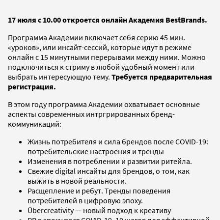
17 июля с 10.00 откроется онлайн Академия
Best
Brands
.
Программа Академии включает себя серию 45 мин.
«уроков», или инсайт-сессий, которые идут в режиме
онлайн с 15 минутными перерывами между ними. Можно
подключиться к стриму в любой удобный момент или
выбрать интересующую тему.
Требуется предварительная
регистрация.
В этом году программа Академии охватывает основные
аспекты современных интргрированных бренд-
коммуникаций:
Жизнь потребителя и сила брендов после COVID-19:
потребительские настроения и тренды
Изменения в потреблении и развитии ритейла.
Свежие digital инсайты для брендов, о том, как
выжить в новой реальности.
Расщепление и ребут. Тренды поведения
потребителей в цифровую эпоху.
Übercreativity — новый подход к креативу
PR в эпоху пост COVID-19. 10 шагов для эффективной