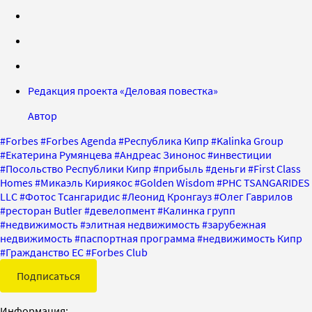
Редакция проекта «Деловая повестка»
Автор
#
Forbes
#
Forbes Agenda
#
Республика Кипр
#
Kalinka Group
#
Екатерина Румянцева
#
Андреас Зинонос
#
инвестиции
#
Посольство Республики Кипр
#
прибыль
#
деньги
#
First Class
Homes
#
Микаэль Кириякос
#
Golden Wisdom
#
PHC TSANGARIDES
LLC
#
Фотос Тсангаридис
#
Леонид Кронгауз
#
Олег Гаврилов
#
ресторан Butler
#
девелопмент
#
Калинка групп
#
недвижимость
#
элитная недвижимость
#
зарубежная
недвижимость
#
паспортная программа
#
недвижимость Кипр
#
Гражданство ЕС
#
Forbes Club
Подписаться
Информация: