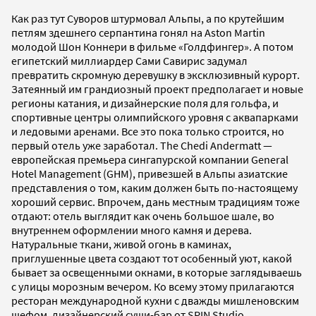
Как раз тут Суворов штурмовал Альпы, а по крутейшим
петлям здешнего серпантина гонял на Aston Martin
молодой Шон Коннери в фильме «Голдфингер». А потом
египетский миллиардер Сами Савирис задумал
превратить скромную деревушку в эксклюзивный курорт.
Затеянный им грандиозный проект предполагает и новые
регионы катания, и дизайнерские поля для гольфа, и
спортивные центры олимпийского уровня с аквапарками
и ледовыми аренами. Все это пока только строится, но
первый отель уже заработал. The Chedi Andermatt —
европейская премьера сингапурской компании General
Hotel Management (GHM), привезшей в Альпы азиатские
представления о том, каким должен быть по-настоящему
хороший сервис. Впрочем, дань местным традициям тоже
отдают: отель выглядит как очень большое шале, во
внутреннем оформлении много камня и дерева.
Натуральные ткани, живой огонь в каминах,
приглушенные цвета создают тот особенный уют, какой
бывает за освещенными окнами, в которые заглядываешь
с улицы морозным вечером. Ко всему этому прилагаются
ресторан международной кухни с дважды мишленовским
шефом, дизайнерский суши-бар от SPIN Studio,