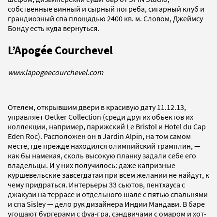
собственные винный и сырный погреба, сигарный клуб и
грандиозный спа площадью 2400 кв. м. Словом, Джеймсу
Бонду есть куда вернуться.
L’Apogée Courchevel
www.lapogeecourchevel.com
Отелем, открывшим двери в красивую дату 11.12.13,
управляет Oetker Collection (среди других объектов их
коллекции, например, парижский Le Bristol и Hotel du Cap
Eden Roc). Расположен он в Jardin Alpin, на том самом
месте, где прежде находился олимпийский трамплин, —
как бы намекая, сколь высокую планку задали себе его
владельцы. И у них получилось: даже капризные
куршевельские завсегдатаи при всем желании не найдут, к
чему придраться. Интерьеры 33 сьютов, пентхауса с
джакузи на террасе и отдельного шале с пятью спальнями
и спа Sisley — дело рук дизайнера Индии Мандави. В баре
угощают бургерами с фуа-гра, сэндвичами с омаром и хот-