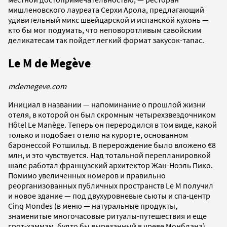
мишленовского лауреата Серхи Арола, предлагающий
удивительный микс швейцарской и испанской кухонь —
кто бы мог подумать, что неповоротливым савойским
деликатесам так пойдет легкий формат закусок-тапас.
Le M de Megève
mdemegeve.com
Инициал в названии — напоминание о прошлой жизни
отеля, в которой он был скромным четырехзвездочником
Hôtel Le Manège. Теперь он переродился в том виде, какой
только и подобает отелю на курорте, основанном
баронессой Ротшильд. В перерождение было вложено €8
млн, и это чувствуется. Над тотальной перепланировкой
шале работал французский архитектор Жан-Ноэль Пико.
Помимо увеличенных номеров и правильно
реорганизованных публичных пространств Le M получил
и новое здание — под двухуровневые сьюты и спа-центр
Cinq Mondes (в меню — натуральные продукты,
знаменитые многочасовые ритуалы-путешествия и еще
грот-хаммам, будто бы вырезанный в чреве Монблана).