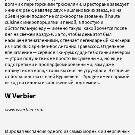
догами с перигорскими трюфелями. В ресторане заведует
Янник Франк, кавалер двух мишленовских звезд, но на
обед и ужин подают не сложноорганизованный haute
cuisine с микропорциями и пеной, а простую и
обстоятельную еду — именно такую, какой хочется после
дня на свежем воздухе. За то, чтобы день этот был
насыщен впечатлениями, отвечает легендарный консьерж
из Hotel du Cap-Eden-Roc Антонио Травассос. Отдельное
впечатление — сервис в ски-рум: сдадите ботинки вечером
— утром получите их не просто высушенными, но еще и
подогретыми и пропарфюмированными, вам даже
натянут их на ноги, чтобы вы себя не утруждали. В отличие
от большинства отелей Куршевеля L'Apogée имеет прямой
выход на склоны и собственный подъемник.
W Verbier
www.wverbier.com
Мировая экспансия одного из самых модных и энергичных