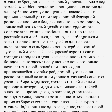
отельных брендов вышла на новый уровень — 1500 м над
землей. W Verbier предлагает принципиально новую для
Альп урбанистическую концепцию. Никакой игры в
провинциальный уют или стариковской будуарной
роскоши с кистями и балдахинами: только молодость,
только хай-тек. Смелый дизайн от амстердамского
Concrete Architectural Associates — он не про то, как
расслабиться и забыться, а про то, как взбодриться и
зажить полной жизнью. Неслучайно для первого
высокогорного W выбрали именно Вербье — самый
тусовочный и веселый швейцарский курорт. Если в
соседних городках в девять вечера становится тихо как в
богадельне, то здесь с наступлением ночи все только
начинается. Новой точкой притяжения для
прописавшейся в Вербье райдерской тусовки стал
расположенный на нижнем уровне отеля клуб Carve: в W
умеют выбирать диджеев, составлять плей-листы и
проводить вечеринки, да и в смешивании коктейлей
знают толк. Протанцевав до рассвета, утром (если
останутся силы, конечно) можно выкатиться на склон
прямо из бара: W Verbier — единственный на курорте
отель ski-in/ski-out. Еще одно заведение, ставшее новой
местной достопримечательностью, — ресторан