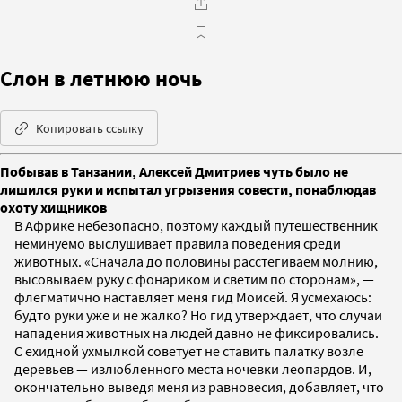
Слон в летнюю ночь
Копировать ссылку
Побывав в Танзании, Алексей Дмитриев чуть было не
лишился руки и испытал угрызения совести, понаблюдав
охоту хищников
В Африке небезопасно, поэтому каждый путешественник
неминуемо выслушивает правила поведения среди
животных. «Сначала до половины расстегиваем молнию,
высовываем руку с фонариком и светим по сторонам», —
флегматично наставляет меня гид Моисей. Я усмехаюсь:
будто руки уже и не жалко? Но гид утверждает, что случаи
нападения животных на людей давно не фиксировались.
С ехидной ухмылкой советует не ставить палатку возле
деревьев — излюбленного места ночевки леопардов. И,
окончательно выведя меня из равновесия, добавляет, что