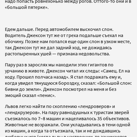
надо попасть ровнехонько между рогов. Оттого-то они и в
«большой пятерке».
Едем дальше. Перед автомобилем выскочил слон.
Водитель Джексон тут же от греха подальше съехал на
обочину. Позже нам попался еще один слон в узком месте,
так Джексон тут же дал задний ход, не дожидаясь
растопыренных ушей — признака недовольства.
Пару раз в зарослях мы находили этих гигантов по
урчанию в животе. Джексон читал их следы: «Самец. Ел на
ходу. Прошел полчаса назад». Я стал подражать ему и,
когда увидел тянущуюся бороздку, сказал: «Большой слон:
бивни до земли». Джексон посмотрел на меня и без
эмоций сказал «пенис».
Львов легко найти по скоплению «лендроверов» и
«лендкрузеров». На пару равнодушных к туристам зверей
съезжалось по 7–8 машин и нацеливалось 35 объективов.
Животные не возражали. Они укладывались в тени одной
из машин, а когда та отъезжала, так и не дождавшись
любовных игр (когда львы в настроении, то занимаются