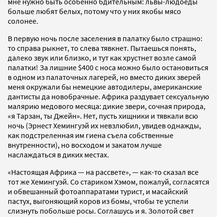
мне нужно быть особенно бдительным: львы-людоеды
больше любят белых, потому что у них якобы мясо
солонее.
В первую ночь после заселения в палатку было страшно:
то справа рыкнет, то слева тявкнет. Пытаешься понять,
далеко звук или близко, и тут как хрустнет возле самой
палатки! За лишние $400 с носа можно было остановиться
в одном из палаточных лагерей, но вместо диких зверей
меня окружали бы немецкие автодилеры, американские
дантисты да новобрачные. Африка раздувает сексуальную
малярию медового месяца: дикие звери, сочная природа,
«я Тарзан, ты Джейн». Нет, пусть хищники и тявкали всю
ночь (Эрнест Хемингуэй их невзлюбил, увидев однажды,
как подстреленная им гиена съела собственные
внутренности), но восходом и закатом лучше
наслаждаться в диких местах.
«Настоящая Африка — на рассвете», — как-то сказал все
тот же Хемингуэй. Со стариком Хэмом, пожалуй, согласятся
и обвешанный фотоаппаратами турист, и масайский
пастух, выгоняющий коров из бомы, чтобы те успели
слизнуть побольше росы. Соглашусь и я. Золотой свет