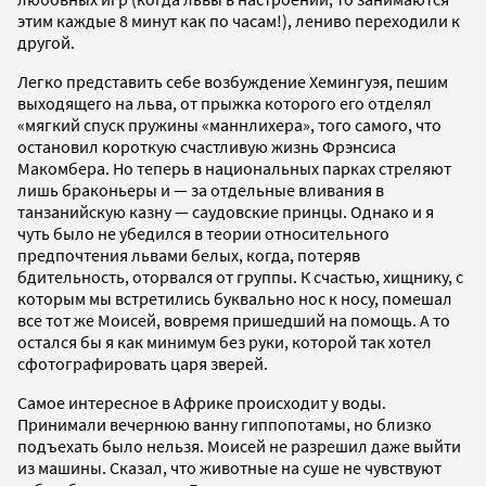
этим каждые 8 минут как по часам!), лениво переходили к
другой.
Легко представить себе возбуждение Хемингуэя, пешим
выходящего на льва, от прыжка которого его отделял
«мягкий спуск пружины «маннлихера», того самого, что
остановил короткую счастливую жизнь Фрэнсиса
Макомбера. Но теперь в национальных парках стреляют
лишь браконьеры и — за отдельные вливания в
танзанийскую казну — саудовские принцы. Однако и я
чуть было не убедился в теории относительного
предпочтения львами белых, когда, потеряв
бдительность, оторвался от группы. К счастью, хищнику, с
которым мы встретились буквально нос к носу, помешал
все тот же Моисей, вовремя пришедший на помощь. А то
остался бы я как минимум без руки, которой так хотел
сфотографировать царя зверей.
Самое интересное в Африке происходит у воды.
Принимали вечернюю ванну гиппопотамы, но близко
подъехать было нельзя. Моисей не разрешил даже выйти
из машины. Сказал, что животные на суше не чувствуют