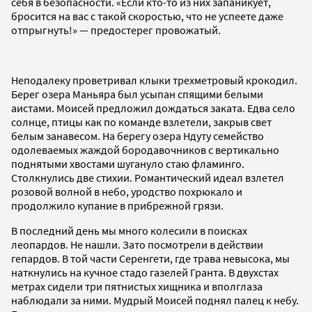
себя в безопасности. «Если кто-то из них запаникует,
бросится на вас с такой скоростью, что не успеете даже
отпрыгнуть!» — предостерег провожатый.
Неподалеку проветривал клыки трехметровый крокодил.
Берег озера Маньяра был усыпан спящими белыми
аистами. Моисей предложил дождаться заката. Едва село
солнце, птицы как по команде взлетели, закрыв свет
белым занавесом. На берегу озера Ндуту семейство
одолеваемых жаждой бородавочников с вертикально
поднятыми хвостами шугануло стаю фламинго.
Столкнулись две стихии. Романтический идеал взлетел
розовой волной в небо, уродство похрюкало и
продолжило купание в прибрежной грязи.
В последний день мы много колесили в поисках
леопардов. Не нашли. Зато посмотрели в действии
гепардов. В той части Серенгети, где трава невысока, мы
наткнулись на кучное стадо газелей Гранта. В двухстах
метрах сидели три пятнистых хищника и вполглаза
наблюдали за ними. Мудрый Моисей поднял палец к небу.