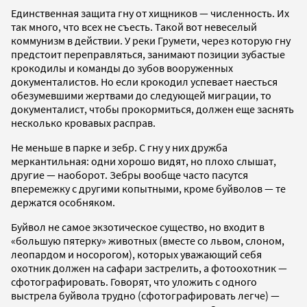
Единственная защита гну от хищников — численность. Их
так много, что всех не съесть. Такой вот невеселый
коммунизм в действии. У реки Грумети, через которую гну
предстоит переправляться, занимают позиции зубастые
крокодилы и команды до зубов вооруженных
документалистов. Но если крокодил успевает наесться
обезумевшими жертвами до следующей миграции, то
документалист, чтобы прокормиться, должен еще заснять
несколько кровавых расправ.
Не меньше в парке и зебр. С гну у них дружба
меркантильная: одни хорошо видят, но плохо слышат,
другие — наоборот. Зебры вообще часто пасутся
вперемежку с другими копытными, кроме буйволов — те
держатся особняком.
Буйвол не самое экзотическое существо, но входит в
«большую пятерку» животных (вместе со львом, слоном,
леопардом и носорогом), которых уважающий себя
охотник должен на сафари застрелить, а фотоохотник —
сфотографировать. Говорят, что уложить с одного
выстрела буйвола трудно (сфотографировать легче) —