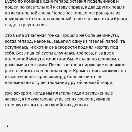
Будто по команде один гепард оставил подельников и
пошел по касательной к стаду справа, а два других пошли
по касательной слева. Через несколько метров одна из
двух кошек отстала, и коварный план стал ясен: они брали
стадо в треугольник.
Это была отчаянная гонка. Прошло не больше минуты,
когда гепард, наконец, зацепил одну из газелей лапой, та
оступилась, и охотник на скорости подмял жертву под
себя. Без лишней суеты случилась трапеза, и за две с
половиной минуты животное было съедено целиком, с
рожками и ножками. После застолья пирующие вальяжно
расстелились на зеленом ковре. Кроме отвислых животов
и выпачканных кровью морд, больше ничто не
напоминало о существовании другой Божьей твари.
Уже вечером, когда мы платили гидам заслуженные
чаевые, я почувствовал угрызения совести, увидев
головку газели на танзанийских деньгах...