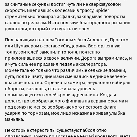
за считаные секунды достиг чуть ли не сверхзвуковой
скорости. Вцепившись колесами в трассу, Spider
стремительно пожирал асфальт, закладывая повороты
словно по рельсам. И это под звук благородного рычания
двигателя, который не спутать ни с чем.
Под палящим солнцем Тосканы я был Андретти, Простом
или Шумахером в составе «Скудерии». Восторженную
толпу зрителей заменили тополя, почтенно
приклонившиеся в своем величии. Дорога выпрямилась, и
я чуть сильнее придавил педаль акселератора.
Моментально только что различимые сельские домики,
луга, поля и цветущие маки смешались в единое зелено-
красное полотно. Стрелка тахометра, неуклонно набирая
обороты, казалось, отслеживала уровень
повышающегося в моей крови адреналина. Когда я
долетел до воображаемого финиша на вершине холма и
под взмах не менее воображаемого пестрого флага
ударил по тормозам, мое лицо исказила кривая улыбка
маньяка.
Некоторые стереотипы существуют абсолютно
оправданно. Гонять по Тоскане на Ferrari кровавого цвета