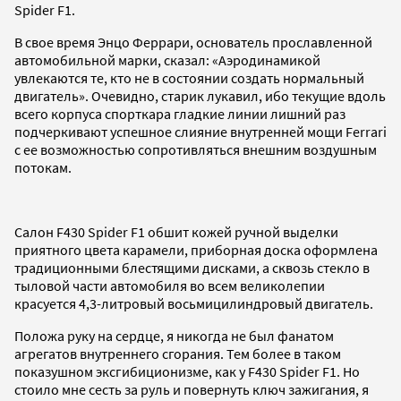
Spider F1.
В свое время Энцо Феррари, основатель прославленной
автомобильной марки, сказал: «Аэродинамикой
увлекаются те, кто не в состоянии создать нормальный
двигатель». Очевидно, старик лукавил, ибо текущие вдоль
всего корпуса спорткара гладкие линии лишний раз
подчеркивают успешное слияние внутренней мощи Ferrari
с ее возможностью сопротивляться внешним воздушным
потокам.
Cалон F430 Spider F1 обшит кожей ручной выделки
приятного цвета карамели, приборная доска оформлена
традиционными блестящими дисками, а сквозь стекло в
тыловой части автомобиля во всем великолепии
красуется 4,3-литровый восьмицилиндровый двигатель.
Положа руку на сердце, я никогда не был фанатом
агрегатов внутреннего сгорания. Тем более в таком
показушном эксгибиционизме, как у F430 Spider F1. Но
стоило мне сесть за руль и повернуть ключ зажигания, я