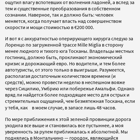
ощутил влагу вспотевших от волнения ладоней, а вслед за
тем и существенные преобразования в собственном
сознании. Наверное, так и должно быть: человек
меняется, когда получает власть над совершенством
скорости и мощи стоимостью в €200 000.
И вот я с аккуратностью оперирующего хирурга следую за
Лоренцо по загруженной трассе Mille Miglia в сторону
менее людного и тихого юга Тосканы. Владельцы местных
гостиниц, должно быть, проклинают экономический
кризис и дорожающий евро. Но водители, и тем более
автотуристы, от этого только в выигрыше. Разумеется,
располагая достаточным количеством времени (и
средств), можно провести неделю в неспешном вояже
через Сицилию, Умбрию или побережье Амальфи. Однако
вряд ли найдется более подходящее место для острых и
стремительных ощущений, чем безмятежная Тоскана, если
у тебя, как в моем случае, в запасе лишь 48 часов.
По мере приближения к этой зеленой провинции дорога
уходила все выше и становилась все пустыннее, а моя
уверенность за рулем приближалась к абсолютной. Мы
поднялись в Монтальчино — городок, являющийся