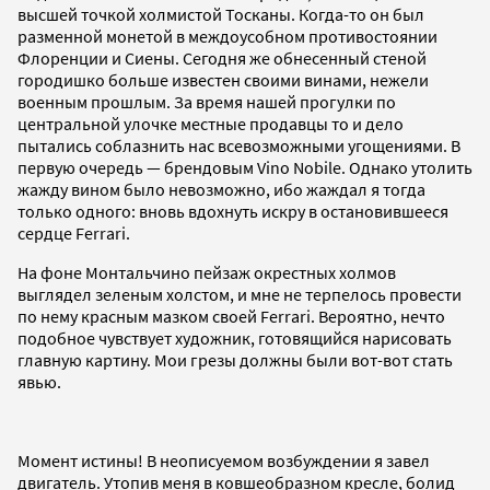
высшей точкой холмистой Тосканы. Когда-то он был
разменной монетой в междоусобном противостоянии
Флоренции и Сиены. Сегодня же обнесенный стеной
городишко больше известен своими винами, нежели
военным прошлым. За время нашей прогулки по
центральной улочке местные продавцы то и дело
пытались соблазнить нас всевозможными угощениями. В
первую очередь — брендовым Vino Nobile. Однако утолить
жажду вином было невозможно, ибо жаждал я тогда
только одного: вновь вдохнуть искру в остановившееся
сердце Ferrari.
На фоне Монтальчино пейзаж окрестных холмов
выглядел зеленым холстом, и мне не терпелось провести
по нему красным мазком своей Ferrari. Вероятно, нечто
подобное чувствует художник, готовящийся нарисовать
главную картину. Мои грезы должны были вот-вот стать
явью.
Момент истины! В неописуемом возбуждении я завел
двигатель. Утопив меня в ковшеобразном кресле, болид