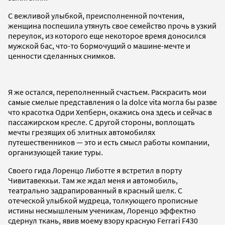
С вежливой улыбкой, преисполненной почтения,
женщина поспешила утянуть свое семейство прочь в узкий
переулок, из которого еще некоторое время доносился
мужской бас, что-то бормочущий о машине-мечте и
ценности сделанных снимков.
Я же остался, переполненный счастьем. Раскрасить мои
самые смелые представления о la dolce vita могла бы разве
что красотка Одри Хепберн, окажись она здесь и сейчас в
пассажирском кресле. С другой стороны, воплощать
мечты грезящих об элитных автомобилях
путешественников — это и есть смысл работы компании,
организующей такие туры.
Своего гида Лоренцо Либотте я встретил в порту
Чивитавеккьи. Там же ждал меня и автомобиль,
театрально задрапированный в красный шелк. С
отеческой улыбкой мудреца, толкующего прописные
истины несмышленым ученикам, Лоренцо эффектно
сдернул ткань, явив моему взору красную Ferrari F430