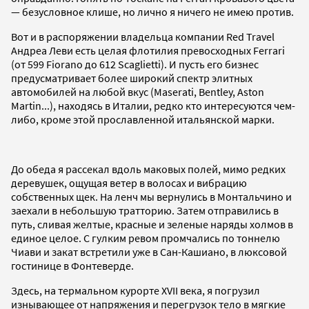
— безусловное клише, но лично я ничего не имею против.
Вот и в распоряжении владельца компании Red Travel
Андреа Леви есть целая флотилия превосходных Ferrari
(от 599 Fiorano до 612 Scaglietti). И пусть его бизнес
предусматривает более широкий спектр элитных
автомобилей на любой вкус (Maserati, Bentley, Aston
Martin...), находясь в Италии, редко кто интересуются чем-
либо, кроме этой прославленной итальянской марки.
До обеда я рассекал вдоль маковых полей, мимо редких
деревушек, ощущая ветер в волосах и вибрацию
собственных щек. На ленч мы вернулись в Монтальчино и
заехали в небольшую тратторию. Затем отправились в
путь, сливая желтые, красные и зеленые наряды холмов в
единое целое. С гулким ревом промчались по тоннелю
Чиави и закат встретили уже в Сан-Кашиано, в люксовой
гостинице в Фонтеверде.
Здесь, на термальном курорте XVII века, я погрузил
изнывающее от напряжения и перегрузок тело в мягкие