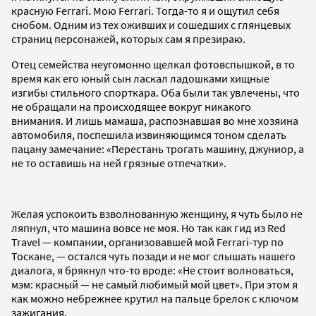
красную Ferrari. Мою Ferrari. Тогда-то я и ощутил себя
снобом. Одним из тех оживших и сошедших с глянцевых
страниц персонажей, которых сам я презираю.
Отец семейства неугомонно щелкал фотовспышкой, в то
время как его юный сын ласкал ладошками хищные
изгибы стильного спорткара. Оба были так увлечены, что
не обращали на происходящее вокруг никакого
внимания. И лишь мамаша, распознавшая во мне хозяина
автомобиля, поспешила извиняющимся тоном сделать
пацану замечание: «Перестань трогать машину, джуниор, а
не то оставишь на ней грязные отпечатки».
Желая успокоить взволнованную женщину, я чуть было не
ляпнул, что машина вовсе не моя. Но так как гид из Red
Travel — компании, организовавшей мой Ferrari-тур по
Тоскане, — остался чуть позади и не мог слышать нашего
диалога, я брякнул что-то вроде: «Не стоит волноваться,
мэм: красный — не самый любимый мой цвет». При этом я
как можно небрежнее крутил на пальце брелок с ключом
зажигания.