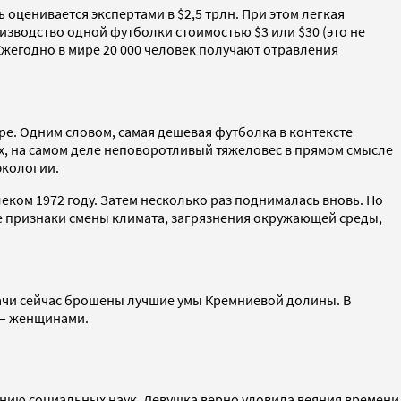
оценивается экспертами в $2,5 трлн. При этом легкая
зводство одной футболки стоимостью $3 или $30 (это не
 Ежегодно в мире 20 000 человек получают отравления
ре. Одним словом, самая дешевая футболка в контексте
ых, на самом деле неповоротливый тяжеловес в прямом смысле
экологии.
ом 1972 году. Затем несколько раз поднималась вновь. Но
ые признаки смены климата, загрязнения окружающей среды,
дачи сейчас брошены лучшие умы Кремниевой долины. В
 — женщинами.
ению социальных наук. Девушка верно уловила веяния времени