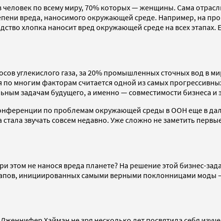
еловек по всему миру, 70% которых — женщины. Сама отрасль 
пени вреда, наносимого окружающей среде. Например, на прои
водство хлопка наносит вред окружающей среде на всех этапах.
осов углекислого газа, за 20% промышленных сточных вод в ми
ая по многим факторам считается одной из самых прогрессивн
льным задачам будущего, а именно — совместимости бизнеса и 
онференции по проблемам окружающей среды в ООН еще в далек
а стала звучать совсем недавно. Уже сложно не заметить перв
ри этом не нанося вреда планете? На решение этой бизнес-за
артапов, инициированных самыми верными поклонницами моды
 Дженнифер Хайман не зря несколько лет посвятила себя изуч