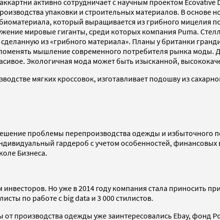
аккартни активно сотрудничает с научным проектом Ecovative 
оизводства упаковки и строительных материалов. В основе но
 биоматериала, который выращивается из грибного мицелия п
оружение мировые гиганты, среди которых компания Puma. Стел
, сделанную из «грибного материала». Планы у британки гранд
поменять мышление современного потребителя рынка моды. Диз
красивое. Экологичная мода может быть изысканной, высококач
водстве мягких кроссовок, изготавливает подошву из сахарног
решение проблемы перепроизводства одежды и избыточного пот
 индивидуальный гардероб с учетом особенностей, финансовых
коле Бизнеса.
нвесторов. Но уже в 2014 году компания стала приносить приб
исты по работе с big data и 3 000 стилистов.
 от производства одежды уже заинтересовались Ebay, фонд Рок