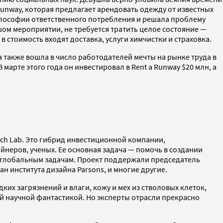
unway, которая предлагает арендовать одежду от известных
философии ответственного потребления и решала проблему
шом мероприятии, не требуется тратить целое состояние —
в стоимость входят доставка, услуги химчистки и страховка.
 также вошла в число работодателей мечты на рынке труда в
рте этого года он инвестировал в Rent a Runway $20 млн, а
ech Lab. Это гибрид инвестиционной компании,
еров, ученых. Ее основная задача — помочь в создании
й глобальным задачам. Проект поддержали председатель
н института дизайна Parsons, и многие другие.
х загрязнений и влаги, кожу и мех из стволовых клеток,
й научной фантастикой. Но эксперты отрасли прекрасно