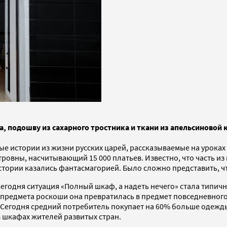
а, подошву из сахарного тростника и ткани из апельсиново
емые истории из жизни русских царей, рассказываемые на урок
вны, насчитывающий 15 000 платьев. Известно, что часть из н
тории казались фантасмагорией. Было сложно представить, чт
годня ситуация «Полный шкаф, а надеть нечего» стала типично
предмета роскоши она превратилась в предмет повседневного 
 Сегодня средний потребитель покупает на 60% больше одежды
 шкафах жителей развитых стран.