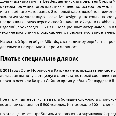
Дочь участника группы Beatles, английский модельер Стелла М
материалов — аналогов пластика и пенополистеролов — для пр
или «грибного материала». Это новый класс возобновляемого
экологичную упаковку от Ecovative Design тут же взяли на во
представила новую версию своей знаменитой сумки Falabbella
изделий, произведенных из инновационных материалов, но и 
«эко» не воспринималось, как нечто пресное, кустарное и не
Известный бренд обуви Allbirds, специализирующийся на произ
деревьев и натуральной шерсти мериноса.
Платье специально для вас
В 2011 году Эрин Моррисон и Катрина Лейк представили свое 
долларов вы получаете услуги стилиста, который составляет
проекта осенила Катрин Лейк во время учебы в Гарвардской Ш
Поначалу партнеры испытывали большие сложности с поиском и
компании составляет 5 800 человек. Из них около 100 — специал
Но это еще не все. Проблемами загрязнения окружающей среды