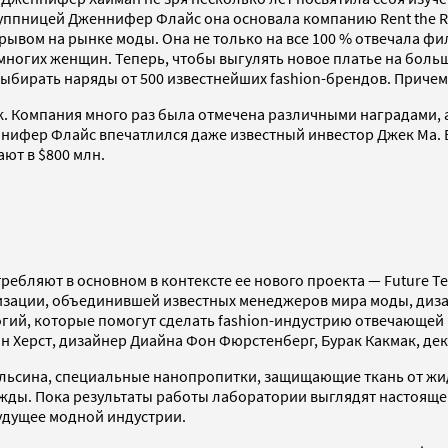
уппницей Дженнифер Флайс она основала компанию Rent the R
рывом на рынке моды. Она не только на все 100 % отвечала 
многих женщин. Теперь, чтобы выгулять новое платье на боль
выбирать наряды от 500 известнейших fashion-брендов. Причем 
. Компания много раз была отмечена различными наградами, а
фер Флайс впечатлился даже известный инвестор Джек Ма. В ма
ют в $800 млн.
ребляют в основном в контексте ее нового проекта — Future T
ации, объединившей известных менеджеров мира моды, дизайн
огий, которые помогут сделать fashion-индустрию отвечающе
н Херст, дизайнер Диайна Фон Фюрстенберг, Бурак Какмак, дека
ьсина, специальные нанопропитки, защищающие ткань от жидки
жды. Пока результаты работы лаборатории выглядят настояще
будущее модной индустрии.