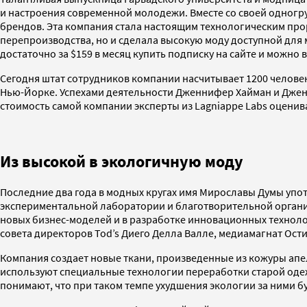
и настроения современной молодежи. Вместе со своей одногр
брендов. Эта компания стала настоящим технологическим про
перепроизводства, но и сделала высокую моду доступной для 
достаточно за $159 в месяц купить подписку на сайте и можно 
Сегодня штат сотрудников компании насчитывает 1200 человек
Нью-Йорке. Успехами деятельности Дженнифер Хайман и Дженни
стоимость самой компании экcперты из Lagniappe Labs оценива
Из высокой в экологичную моду
Последние два года в модных кругах имя Мирославы Думы упот
экспериментальной лаборатории и благотворительной организ
новых бизнес-моделей и в разработке инновационных технол
совета директоров Tod’s Диего Делла Валле, медиамагнат Ости
Компания создает новые ткани, произведенные из кожуры апел
используют специальные технологии переработки старой оде
понимают, что при таком темпе ухудшения экологии за ними 