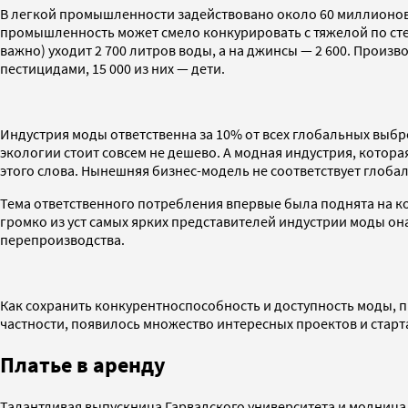
В легкой промышленности задействовано около 60 миллионов ч
промышленность может смело конкурировать с тяжелой по сте
важно) уходит 2 700 литров воды, а на джинсы — 2 600. Произ
пестицидами, 15 000 из них — дети.
Индустрия моды ответственна за 10% от всех глобальных выбр
экологии стоит совсем не дешево. А модная индустрия, котор
этого слова. Нынешняя бизнес-модель не соответствует глоба
Тема ответственного потребления впервые была поднята на к
громко из уст самых ярких представителей индустрии моды он
перепроизводства.
Как сохранить конкурентноспособность и доступность моды, п
частности, появилось множество интересных проектов и ст
Платье в аренду
Талантливая выпускница Гарвадского университета и модница