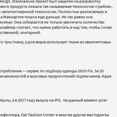
Design. Изначально проект был нацелен на разработку
вого продукта лежала так называемая технология «грибов»,
о запатентованной технологии. Полностью разлагаемую и
ла Маккартни пошла еще дальше. Не так давно она
иозные. Она собирается не только увеличить количество
айнер считает, что нужно работать и над тем, чтобы слово
ественной, элитарной.
о тростника, а для верха использует ткани из эвкалиптовых
ребления — сервис по подбору одежды Stich Fix. За 20
 возможностей и вкусовых предпочтений подписчиков. Идея
ыль, а в 2017 году вышла на IPO. На данный момент штат
феллера, Fair Fashion Center и многие другие мастодонты