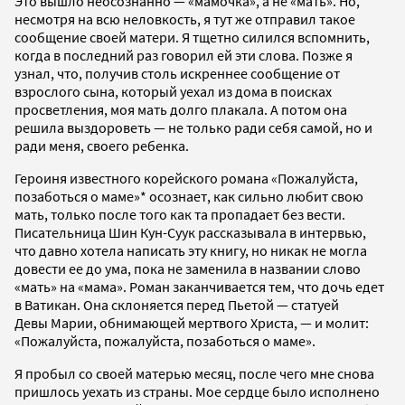
Это вышло неосознанно — «мамочка», а не «мать». Но,
несмотря на всю неловкость, я тут же отправил такое
сообщение своей матери. Я тщетно силился вспомнить,
когда в последний раз говорил ей эти слова. Позже я
узнал, что, получив столь искреннее сообщение от
взрослого сына, который уехал из дома в поисках
просветления, моя мать долго плакала. А потом она
решила выздороветь — не только ради себя самой, но и
ради меня, своего ребенка.
Героиня известного корейского романа «Пожалуйста,
позаботься о маме»* осознает, как сильно любит свою
мать, только после того как та пропадает без вести.
Писательница Шин Кун-Суук рассказывала в интервью,
что давно хотела написать эту книгу, но никак не могла
довести ее до ума, пока не заменила в названии слово
«мать» на «мама». Роман заканчивается тем, что дочь едет
в Ватикан. Она склоняется перед Пьетой — статуей
Девы Марии, обнимающей мертвого Христа, — и молит:
«Пожалуйста, пожалуйста, позаботься о маме».
Я пробыл со своей матерью месяц, после чего мне снова
пришлось уехать из страны. Мое сердце было исполнено