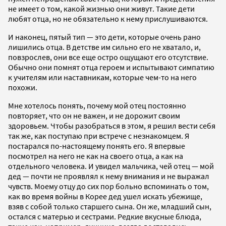
не имеет о том, какой жизнью они живут. Такие дети
любят отца, но не обязательно к нему прислушиваются.
И наконец, пятый тип — это дети, которые очень рано
лишились отца. В детстве им сильно его не хватало, и,
повзрослев, они все еще остро ощущают его отсутствие.
Обычно они помнят отца героем и испытывают симпатию
к учителям или наставникам, которые чем-то на него
похожи.
Мне хотелось понять, почему мой отец постоянно
повторяет, что он не важен, и не дорожит своим
здоровьем. Чтобы разобраться в этом, я решил вести себя
так же, как поступаю при встрече с незнакомцем. Я
постарался по-настоящему понять его. Я впервые
посмотрел на него не как на своего отца, а как на
отдельного человека. И увидел мальчика, чей отец — мой
дед — почти не проявлял к нему внимания и не выражал
чувств. Моему отцу до сих пор больно вспоминать о том,
как во время войны в Корее дед ушел искать убежище,
взяв с собой только старшего сына. Он же, младший сын,
остался с матерью и сестрами. Редкие вкусные блюда,