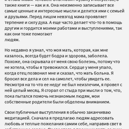
также книги — как и я. Она неизменно записывает все
самые ценные и интересные мысли и делится ими с семьей
и друзьями. Перед лицом невзгод мама проявляет
терпение и силу духа. А еще часто делает что-то в помощь
другим и гордится моими работами и выступлениями, так
как они тоже помогают
людям.
Но недавно я узнал, что моя мать, которая, как мне
казалось, всегда будет бодра и здорова, заболела.
Похоже, она скрывала от меня свою болезнь, потому что
не хотела, чтобы я тревожился. Сердце у меня упало,
когда отец позвонил мне и сказал, что мать больна. Я
бросил все дела и сел на самолет, чтобы увидеть ее.
Несмотря на то что ее недуг не был неизлечим, я провел с
ней целый месяц. Я сгорал от стыда при мысли о том, что,
пока пытался помочь незнакомым людям, мои
собственные родители были обделены вниманием.
Свои публичные выступления я обычно заканчиваю
медитацией. Сначала я предлагаю людям адресовать
любовь и теплые пожелания самим себе, направив свет в