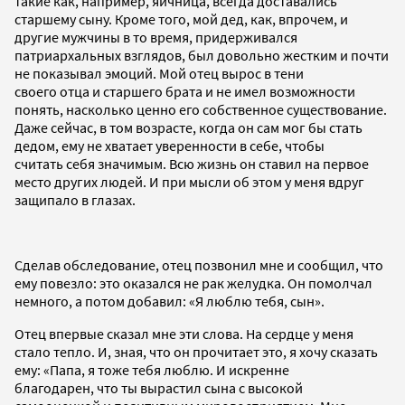
такие как, например, яичница, всегда доставались
старшему сыну. Кроме того, мой дед, как, впрочем, и
другие мужчины в то время, придерживался
патриархальных взглядов, был довольно жестким и почти
не показывал эмоций. Мой отец вырос в тени
своего отца и старшего брата и не имел возможности
понять, насколько ценно его собственное существование.
Даже сейчас, в том возрасте, когда он сам мог бы стать
дедом, ему не хватает уверенности в себе, чтобы
считать себя значимым. Всю жизнь он ставил на первое
место других людей. И при мысли об этом у меня вдруг
защипало в глазах.
Сделав обследование, отец позвонил мне и сообщил, что
ему повезло: это оказался не рак желудка. Он помолчал
немного, а потом добавил: «Я люблю тебя, сын».
Отец впервые сказал мне эти слова. На сердце у меня
стало тепло. И, зная, что он прочитает это, я хочу сказать
ему: «Папа, я тоже тебя люблю. И искренне
благодарен, что ты вырастил сына с высокой