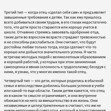
Третий тип — когда отец «сделал себя сам» и предъявляет
завышенные требования к детям. Так как ему пришлось
всего добиваться своим трудом, в его глазах недостаточно
того, что дети просто стараются или хорошо учатся в
школе. Отчаянно стремясь завоевать одобрение отца,
такие дети во взрослом возрасте страдают тревожностью
и не способны расслабиться. Они считают, что будут
достойны любви только тогда, когда сделают что-то
хорошо или добьются значительного успеха. Я часто
встречаю молодых людей с великолепным образованием
и хорошей работой, у которых при этом заниженная
самооценка и явная склонность к трудоголизму; беседуя с
ними, я узнаю, что у многих именно такой отец.
Четвертый тип — это дети, которые родились в обычной
семье и впоследствии добились больших успехов в учебе
или какой-то еще области. Таким детям кажется, что отец
их в каком-то смысле ограничивает, и они внутренне
обижаются на него за вмешательство в их жизнь. Они
независимые и целеустремленные и считают, что им не
нужен непрошеный совет отца, который и представления