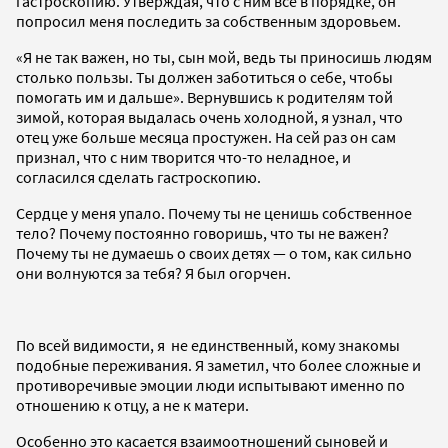
гастроскопию. Утверждая, что с ним все в порядке, он
попросил меня последить за собственным здоровьем.
«Я не так важен, но ты, сын мой, ведь ты приносишь людям
столько пользы. Ты должен заботиться о себе, чтобы
помогать им и дальше». Вернувшись к родителям той
зимой, которая выдалась очень холодной, я узнал, что
отец уже больше месяца простужен. На сей раз он сам
признал, что с ним творится что-то неладное, и
согласился сделать гастроскопию.
Сердце у меня упало. Почему ты не ценишь собственное
тело? Почему постоянно говоришь, что ты не важен?
Почему ты не думаешь о своих детях — о том, как сильно
они волнуются за тебя? Я был огорчен.
По всей видимости, я не единственный, кому знакомы
подобные переживания. Я заметил, что более сложные и
противоречивые эмоции люди испытывают именно по
отношению к отцу, а не к матери.
Особенно это касается взаимоотношений сыновей и