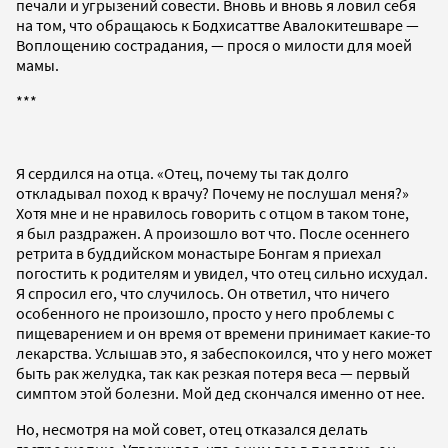
печали и угрызений совести. Вновь и вновь я ловил себя
на том, что обращаюсь к Бодхисаттве Авалокитешваре —
Воплощению сострадания, — прося о милости для моей
мамы.
***
Я сердился на отца. «Отец, почему ты так долго
откладывал поход к врачу? Почему не послушал меня?»
Хотя мне и не нравилось говорить с отцом в таком тоне,
я был раздражен. А произошло вот что. После осеннего
ретрита в буддийском монастыре Бонгам я приехал
погостить к родителям и увидел, что отец сильно исхудал.
Я спросил его, что случилось. Он ответил, что ничего
особенного не произошло, просто у него проблемы с
пищеварением и он время от времени принимает какие-то
лекарства. Услышав это, я забеспокоился, что у него может
быть рак желудка, так как резкая потеря веса — первый
симптом этой болезни. Мой дед скончался именно от нее.
Но, несмотря на мой совет, отец отказался делать