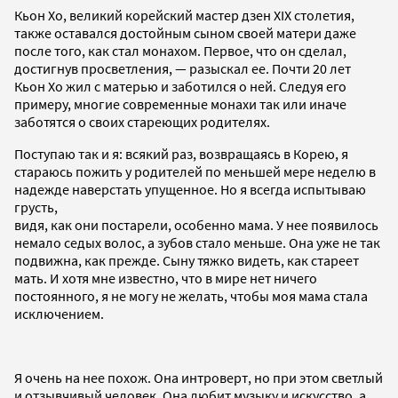
Кьон Хо, великий корейский мастер дзен XIX столетия,
также оставался достойным сыном своей матери даже
после того, как стал монахом. Первое, что он сделал,
достигнув просветления, — разыскал ее. Почти 20 лет
Кьон Хо жил с матерью и заботился о ней. Следуя его
примеру, многие современные монахи так или иначе
заботятся о своих стареющих родителях.
Поступаю так и я: всякий раз, возвращаясь в Корею, я
стараюсь пожить у родителей по меньшей мере неделю в
надежде наверстать упущенное. Но я всегда испытываю
грусть,
видя, как они постарели, особенно мама. У нее появилось
немало седых волос, а зубов стало меньше. Она уже не так
подвижна, как прежде. Сыну тяжко видеть, как стареет
мать. И хотя мне известно, что в мире нет ничего
постоянного, я не могу не желать, чтобы моя мама стала
исключением.
Я очень на нее похож. Она интроверт, но при этом светлый
и отзывчивый человек. Она любит музыку и искусство, а