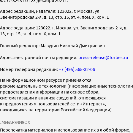
ФС77-82431 от 23 декабря 2021 г.
Адрес редакции, издателя: 123022, г. Москва, ул.
Звенигородская 2-я, д. 13, стр. 15, эт. 4, пом. X, ком. 1
Адрес редакции: 123022, г. Москва, ул. Звенигородская 2-я, д.
13, стр. 15, эт. 4, пом. X, ком. 1
Главный редактор: Мазурин Николай Дмитриевич
Адрес электронной почты редакции:
press-release@forbes.ru
Номер телефона редакции:
+7 (495) 565-32-06
На информационном ресурсе применяются
рекомендательные технологии (информационные технологии
предоставления информации на основе сбора,
систематизации и анализа сведений, относящихся
к предпочтениям пользователей сети «Интернет»,
находящихся на территории Российской Федерации)
СМИ2
SPARROW
INFOX
Перепечатка материалов и использование их в любой форме,