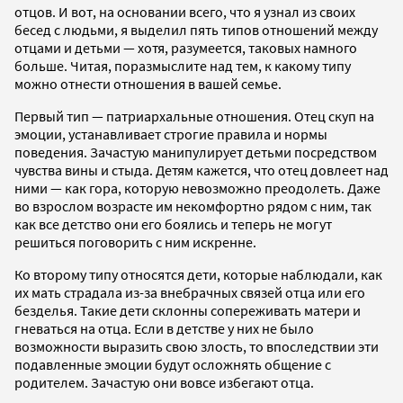
отцов. И вот, на основании всего, что я узнал из своих
бесед с людьми, я выделил пять типов отношений между
отцами и детьми — хотя, разумеется, таковых намного
больше. Читая, поразмыслите над тем, к какому типу
можно отнести отношения в вашей семье.
Первый тип — патриархальные отношения. Отец скуп на
эмоции, устанавливает строгие правила и нормы
поведения. Зачастую манипулирует детьми посредством
чувства вины и стыда. Детям кажется, что отец довлеет над
ними — как гора, которую невозможно преодолеть. Даже
во взрослом возрасте им некомфортно рядом с ним, так
как все детство они его боялись и теперь не могут
решиться поговорить с ним искренне.
Ко второму типу относятся дети, которые наблюдали, как
их мать страдала из-за внебрачных связей отца или его
безделья. Такие дети склонны сопереживать матери и
гневаться на отца. Если в детстве у них не было
возможности выразить свою злость, то впоследствии эти
подавленные эмоции будут осложнять общение с
родителем. Зачастую они вовсе избегают отца.