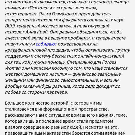
его жертвам не оказывается, отмечают соосновательница
движения «Психология за права человека»,
психотерапевт Ольга Размахова и преподаватель
департамента психологии факультета социальных наук
ВШЭ, гендерный исследователь и практикующий
психолог Анна Край. Они решили объединиться, чтобы
внести свой вклад в решение проблемы, и теперь вместе
пишут книгу и
собирают
пожертвования на
краудфандинговой площадке, чтобы организовать группу
поддержки и систему бесплатных онлайн-консультаций
для тех, кому нужна помощь. Специально для Forbes
Woman они написали колонку о том, кто чаще становится
жертвой домашнего насилия — финансово зависимые
женщины или финансово самостоятельные, и есть ли
вообще какая-нибудь разница, когда дело доходит до
побоев со стороны партнера.
Большое количество историй, с которыми мы
сталкиваемся в информационном пространстве,
рассказывают нам о ситуациях домашнего насилия, теме,
которая лишь в последнее время стала предметом
диалога совершенно разных людей. Несмотря на это,
правозащитницы и активистки борются с этим явлением