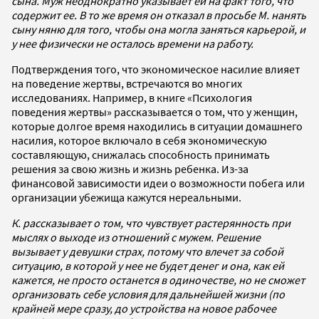
сына. Муж неоднократно указывает ей на факт того, что
содержит ее. В то же время он отказал в просьбе М. нанять
сыну няню для того, чтобы она могла заняться карьерой, и
у нее физически не осталось времени на работу.
Подтверждения того, что экономическое насилие влияет
на поведение жертвы, встречаются во многих
исследованиях. Например, в книге «Психология
поведения жертвы» рассказывается о том, что у женщин,
которые долгое время находились в ситуации домашнего
насилия, которое включало в себя экономическую
составляющую, снижалась способность принимать
решения за свою жизнь и жизнь ребенка. Из-за
финансовой зависимости идеи о возможности побега или
организации убежища кажутся нереальными.
К. рассказывает о том, что чувствует растерянность при
мыслях о выходе из отношений с мужем. Решение
вызывает у девушки страх, потому что влечет за собой
ситуацию, в которой у нее не будет денег и она, как ей
кажется, не просто останется в одиночестве, но не сможет
организовать себе условия для дальнейшей жизни (по
крайней мере сразу, до устройства на новое рабочее