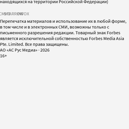
находящихся на территории Российской Федерации)
СМИ2
SPARROW
INFOX
Перепечатка материалов и использование их в любой форме,
в том числе и в электронных СМИ, возможны только с
письменного разрешения редакции. Товарный знак Forbes
является исключительной собственностью Forbes Media Asia
Pte. Limited. Все права защищены.
AO «АС Рус Медиа»
·
2026
16+