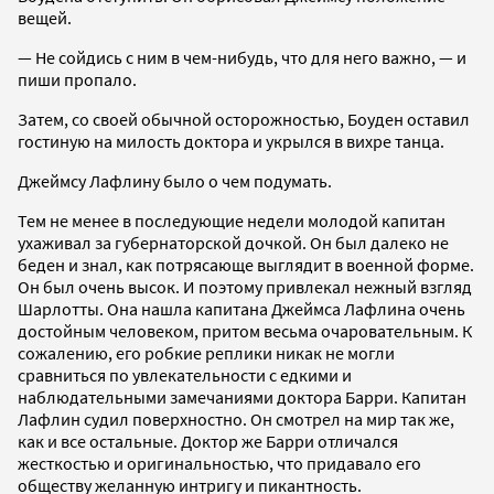
вещей.
— Не сойдись с ним в чем-нибудь, что для него важно, — и
пиши пропало.
Затем, со своей обычной осторожностью, Боуден оставил
гостиную на милость доктора и укрылся в вихре танца.
Джеймсу Лафлину было о чем подумать.
Тем не менее в последующие недели молодой капитан
ухаживал за губернаторской дочкой. Он был далеко не
беден и знал, как потрясающе выглядит в военной форме.
Он был очень высок. И поэтому привлекал нежный взгляд
Шарлотты. Она нашла капитана Джеймса Лафлина очень
достойным человеком, притом весьма очаровательным. К
сожалению, его робкие реплики никак не могли
сравниться по увлекательности с едкими и
наблюдательными замечаниями доктора Барри. Капитан
Лафлин судил поверхностно. Он смотрел на мир так же,
как и все остальные. Доктор же Барри отличался
жесткостью и оригинальностью, что придавало его
обществу желанную интригу и пикантность.