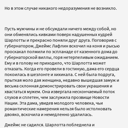
Но в этом случае никакого недоразумения не возникло.
Пусть мужчины и не обсуждали ничего между собой, но
они обменялись кивками поверх надушенных кудрей
Шарлотты и прекрасно поняли друг друга. Поговорив с
губернатором, Джеймс Лафлин вскочил на коня и рысью
проскакал полмили по эспланаде от казенного дома до
губернаторской виллы, горя нетерпеливым ожиданием.
Ему и в голову не приходило, что Шарлотта может
отказать. Когда его провели в гостиную, дама его сердца
покоилась в шезлонге и хихикала. С ней была подруга,
прыткая моло дая женщина, недавно вышедшая замуж и
весьма склонная демонстрировать свои украшения и
хвастаться мужем. Она извергала нескончаемый поток
слухов и сплетен, чем заслужила прозвище Новости
Нации. Эта дама, увидев молодого человека, чьи
романтические намерения нельзя было истолковать
двояко, вскочила и немедленно удалилась.
Джеймс не садился. Шарлотта побледнела и