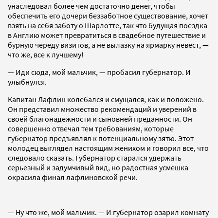
унаследовал более чем достаточно денег, чтобы
обеспечить его дочери беззаботное существование, хочет
взять на себя заботу о Шарлотте, так что будущая поездка
в Англию может превратиться в свадебное путешествие и
бурную череду визитов, а не вылазку на ярмарку невест, —
что же, все к лучшему!
— Иди сюда, мой мальчик, — пробасил губернатор. И
улыбнулся.
Капитан Лафлин колебался и смущался, как и положено.
Он представил множество рекомендаций и уверений в
своей благонадежности и сыновней преданности. Он
совершенно отвечал тем требованиям, которые
губернатор предъявлял к потенциальному зятю. Этот
молодец выглядел настоящим женихом и говорил все, что
следовало сказать. Губернатор старался удержать
серьезный и задумчивый вид, но радостная усмешка
окрасила финал лафлиновской речи.
— Ну что же, мой мальчик. — И губернатор озарил комнату