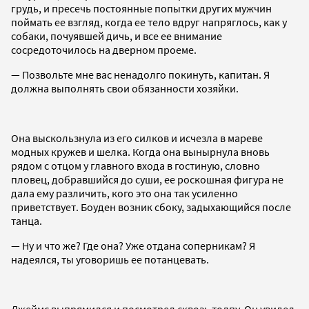
грудь, и пресечь постоянные попытки других мужчин
поймать ее взгляд, когда ее тело вдруг напряглось, как у
собаки, почуявшей дичь, и все ее внимание
сосредоточилось на дверном проеме.
— Позвольте мне вас ненадолго покинуть, капитан. Я
должна выполнять свои обязанности хозяйки.
Она выскользнула из его силков и исчезла в мареве
модных кружев и шелка. Когда она вынырнула вновь
рядом с отцом у главного входа в гостиную, словно
пловец, добравшийся до суши, ее роскошная фигура не
дала ему различить, кого это она так усиленно
приветствует. Боуден возник сбоку, задыхающийся после
танца.
— Ну и что же? Где она? Уже отдана соперникам? Я
надеялся, ты уговоришь ее потанцевать.
Джеймс выпрямился и посмотрел сквозь толпу. Он увидел,