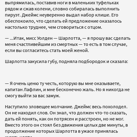
выпрямилась, поставив ноги в маленьких туфельках
рядом и сжав колени, словно собиралась выполнить
пируэт. Джеймс неуверенно выдал набор клише. Его
обеспокоило, что сделать ей предложение оказалось
настолько труднее, чем сговориться с отцом.
— ...Итак, мисс Уолден — Шарлотта, — я прошу вас сделать
меня счастливейшим из смертных — то есть в том случае,
если вы согласитесь стать моей женой.
Шарлотта закусила губу, подняла подбородок и сказала:
— Я очень ценю ту честь, которую вы мне оказываете,
капитан Лафлин, и мне бесконечно жаль. Но я никогда не
смогу выйти за вас замуж.
Наступило зловещее молчание. Джеймс весь похолодел.
Он не находил слов. Он знал, что должен что-то сказать,
дать ей понять, как он потрясен и расстроен, но не мог.
Вместо этого он стоял без движения целых две минуты, в
продолжение которых Шарлотта в ужасе принялась
кусать ногти.