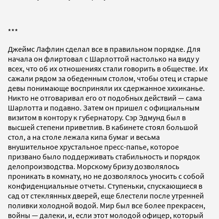
***
Джеймс Лафлин сделал все в правильном порядке. Для
начала он флиртовал с Шарлоттой настолько на виду у
всех, что об их отношениях стали говорить в обществе. Их
сажали рядом за обеденным столом, чтобы отец и старые
девы понимающе восприняли их сдержанное хихиканье.
Никто не отговаривал его от подобных действий — сама
Шарлотта и подавно. Затем он пришел с официальным
визитом в контору к губернатору. Сэр Эдмунд был в
высшей степени приветлив. В кабинете стоял большой
стол, а на столе лежала кипа бумаг и весьма
внушительное хрустальное пресс-папье, которое
призвано было поддерживать стабильность и порядок
делопроизводства. Морскому бризу дозволялось
проникать в комнату, но не дозволялось уносить с собой
конфиденциальные отчеты. Ступеньки, спускающиеся в
сад от стеклянных дверей, еще блестели после утренней
поливки холодной водой. Мир был все более прекрасен,
войны — далеки, и, если этот молодой офицер, который