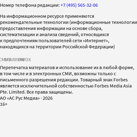
Номер телефона редакции:
+7 (495) 565-32-06
На информационном ресурсе применяются
рекомендательные технологии (информационные технологии
предоставления информации на основе сбора,
систематизации и анализа сведений, относящихся
к предпочтениям пользователей сети «Интернет»,
находящихся на территории Российской Федерации)
СМИ2
SPARROW
INFOX
Перепечатка материалов и использование их в любой форме,
в том числе и в электронных СМИ, возможны только с
письменного разрешения редакции. Товарный знак Forbes
является исключительной собственностью Forbes Media Asia
Pte. Limited. Все права защищены.
AO «АС Рус Медиа»
·
2026
16+