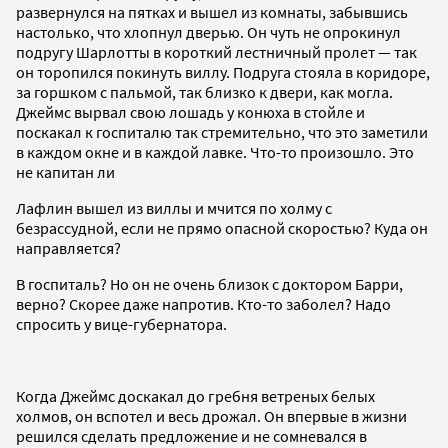
развернулся на пятках и вышел из комнаты, забывшись
настолько, что хлопнул дверью. Он чуть не опрокинул
подругу Шарлотты в короткий лестничный пролет — так
он торопился покинуть виллу. Подруга стояла в коридоре,
за горшком с пальмой, так близко к двери, как могла.
Джеймс вырвал свою лошадь у конюха в стойле и
поскакал к госпиталю так стремительно, что это заметили
в каждом окне и в каждой лавке. Что-то произошло. Это
не капитан ли
Лафлин вышел из виллы и мчится по холму с
безрассудной, если не прямо опасной скоростью? Куда он
направляется?
В госпиталь? Но он не очень близок с доктором Барри,
верно? Скорее даже напротив. Кто-то заболел? Надо
спросить у вице-губернатора.
Когда Джеймс доскакал до гребня ветреных белых
холмов, он вспотел и весь дрожал. Он впервые в жизни
решился сделать предложение и не сомневался в