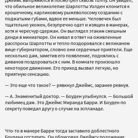
что обильное великолепие Шарлотты Уолден клонится к
крошечному, карликовому рыжеволосому созданию с
поджатыми губами, вдвое ее меньше. Человечек был
тщательно ухожен, безупречно одет и изящен в манерах,
хотя и чересчур сдержан. Он выглядел этаким смешным
денди в миниатюре. Он кивал в ответ на оживленные
расспросы Шарлотты и тепло поздоровался с великаном
вице-губернатором, словно они сердечные приятели. Еще
несколько дам, заметив его появление, поднялись с
диванов поздороваться с ним. В комнате произошло
некоторое движение. Его приход вызвал легкую, но
приятную сенсацию.
— Это еще что такое? — рявкнул Джеймс, заранее ревнуя.
— А. Знаменитый доктор. — Боуден улыбнулся. — Большой
любимец дам. Это Джеймс Миранда Барри. И Боуден по
секрету поведал другу о случае на эспланаде.
Что-то в манере Барри тогда заставило доблестного
Боудена отступить. Он обрисовал Джеймсу положение