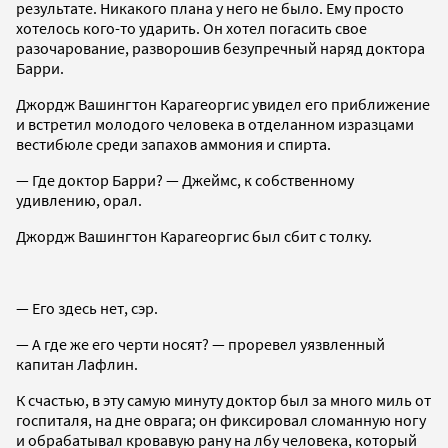
результате. Никакого плана у него не было. Ему просто
хотелось кого-то ударить. Он хотел погасить свое
разочарование, разворошив безупречный наряд доктора
Барри.
Джордж Вашингтон Карагеоргис увидел его приближение
и встретил молодого человека в отделанном изразцами
вестибюле среди запахов аммония и спирта.
— Где доктор Барри? — Джеймс, к собственному
удивлению, орал.
Джордж Вашингтон Карагеоргис был сбит с толку.
— Его здесь нет, сэр.
— А где же его черти носят? — проревел уязвленный
капитан Лафлин.
К счастью, в эту самую минуту доктор был за много миль от
госпиталя, на дне оврага; он фиксировал сломанную ногу
и обрабатывал кровавую рану на лбу человека, который