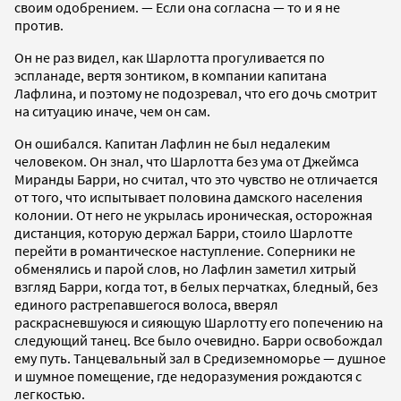
своим одобрением. — Если она согласна — то и я не
против.
Он не раз видел, как Шарлотта прогуливается по
эспланаде, вертя зонтиком, в компании капитана
Лафлина, и поэтому не подозревал, что его дочь смотрит
на ситуацию иначе, чем он сам.
Он ошибался. Капитан Лафлин не был недалеким
человеком. Он знал, что Шарлотта без ума от Джеймса
Миранды Барри, но считал, что это чувство не отличается
от того, что испытывает половина дамского населения
колонии. От него не укрылась ироническая, осторожная
дистанция, которую держал Барри, стоило Шарлотте
перейти в романтическое наступление. Соперники не
обменялись и парой слов, но Лафлин заметил хитрый
взгляд Барри, когда тот, в белых перчатках, бледный, без
единого растрепавшегося волоса, вверял
раскрасневшуюся и сияющую Шарлотту его попечению на
следующий танец. Все было очевидно. Барри освобождал
ему путь. Танцевальный зал в Средиземноморье — душное
и шумное помещение, где недоразумения рождаются с
легкостью.