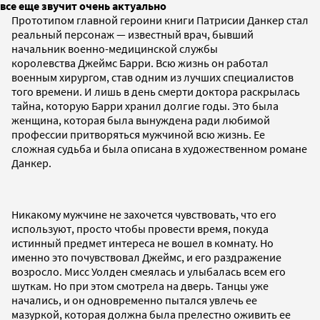
все еще звучит очень актуально
Прототипом главной героини книги Патрисии Данкер стал
реальный персонаж — известный врач, бывший
начальник военно-медицинской службы
королевства Джеймс Барри. Всю жизнь он работал
военным хирургом, став одним из лучших специалистов
того времени. И лишь в день смерти доктора раскрылась
тайна, которую Барри хранил долгие годы. Это была
женщина, которая была вынуждена ради любимой
профессии притворяться мужчиной всю жизнь. Ее
сложная судьба и была описана в художественном романе
Данкер.
Никакому мужчине не захочется чувствовать, что его
используют, просто чтобы провести время, покуда
истинный предмет интереса не вошел в комнату. Но
именно это почувствовал Джеймс, и его раздражение
возросло. Мисс Уолден смеялась и улыбалась всем его
шуткам. Но при этом смотрела на дверь. Танцы уже
начались, и он одновременно пытался увлечь ее
мазуркой, которая должна была прелестно оживить ее