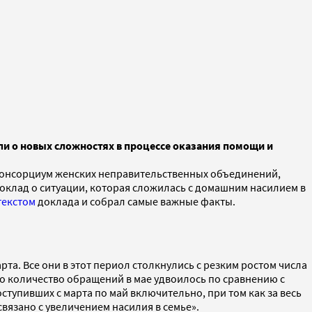
ли о новых сложностях в процессе оказания помощи и
Консорциум женских неправительственных объединений,
оклад о ситуации, которая сложилась с домашним насилием в
текстом
доклада и собрал самые важные факты.
та. Все они в этот периол столкнулись с резким ростом числа
о количество обращений в мае удвоилось по сравнению с
ступивших с марта по май включительно, при том как за весь
язано с увеличением насилия в семье».