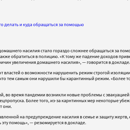
то делать и куда обращаться за помощью
домашнего насилия стало гораздо сложнее обращаться за помо
а также обратиться в полицию. «К тому же падение доходов пр
ричин увеличения домашнего насилия», — говорится в докладе
ий от властей о возможности нарушенить режим строгой изоля
, что тем самым они нарушили бы карантинный режим. «Более 
й, во время пандемии возникли новые проблемы с эвакуацией 
пецпропуска. Более того, из-за карнтинных мер некоторые уб
т они.
вленной на предупреждение насилия в семье и защиту жертв,
ь эту помощь», — резюмируется в докладе.