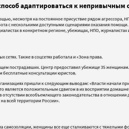
к способ адаптироваться к непривычным
щью, несмотря на постоянное присуствие рядом агрессора, НП
ота с несколькими доступными сценариями оказания помощи. По
иалистах в конкретном регионе, убежищах, НПО, журналистах и
 сетях. Также в соцсетях работала и «Зона права.
жищем пострадавших. Центр предоставил убежище 35 женщинам
м бесплатные консультации юристов.
организациях пришли к следующим выводам: «Власти начали пр
то является положительным сдвигом в их восприятии домашнег
 в отсутствии всеобъемлющего законодательства в отношении 
на всей территории России».
ма самозоляции, женщины все еще сталкиваются с тяжелыми ф