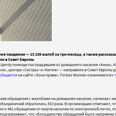
я пандемии — 13 238 жалоб за три месяца, а также рассказа
ли в Совет Европы
, Центр помощи пострадавшим от домашнего насилия «Анна», 
а», центры «Сестры» и «Китеж» — направили в Совет Европы д
общается
на сайте «Зона права». Forbes Woman ознакомился с
аев обращения с жалобами на домашнее насилие, начиная с мар
бъединений обратились 353 раза. В организации отмечают, чт
и о 481 обращении от жертв насилия по электронной почте, по
 подчеркивают, что «большинство обращений было напрямую св