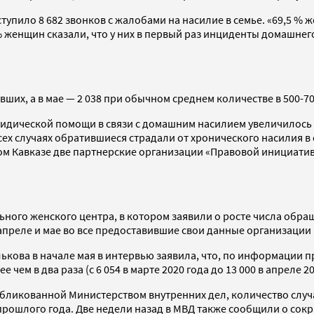
тупило 8 682 звонков с жалобами на насилие в семье. «69,5 % 
% женщин сказали, что у них в первый раз инциденты домашне
вших, а в мае — 2 038 при обычном среднем количестве в 500-
юридической помощи в связи с домашним насилием увеличилось
сех случаях обратившиеся страдали от хронического насилия в 
ом Кавказе две партнерские организации «Правовой инициати
ьного женского центра, в котором заявили о росте числа обра
апреле и мае во все предоставившие свои данные организации 
кова в начале мая в интервью заявила, что, по информации пр
м в два раза (с 6 054 в марте 2020 года до 13 000 в апреле 20
публикованной Министерством внутренних дел, количество слу
 прошлого года. Две недели назад в МВД также сообщили о сок