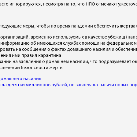
сто игнорируются, несмотря на то, что НПО отмечают ужесточ
ледующие меры, чтобы по время пандемии обеспечить жертвам
организаций, временно используемых в качестве убежищ (нап
ь информацию об имеющихся службах помощи на федеральном
ровать на сообщения о фактах домашнего насилия и обеспечи
шения ими правил карантина
нии на заявления о домашнем насилии, что подразумевает ок
спечении безопсности жертв.
а домашнего насилия
ряла десятки миллионов рублей, но завоевала тысячи новых по