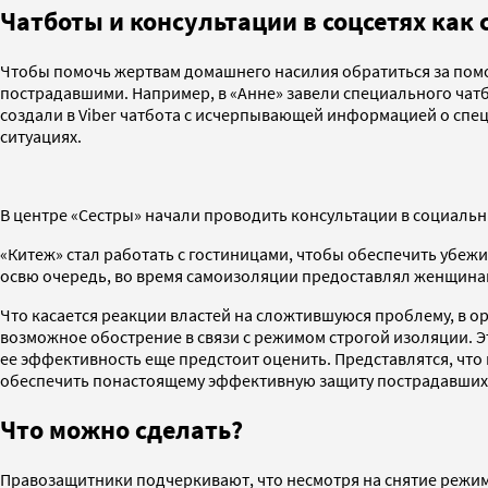
Чатботы и консультации в соцсетях ка
Чтобы помочь жертвам домашнего насилия обратиться за помо
пострадавшими. Например, в «Анне» завели специального чатб
создали в Viber чатбота с исчерпывающей информацией о спец
ситуациях.
В центре «Сестры» начали проводить консультации в социальных
«Китеж» стал работать с гостиницами, чтобы обеспечить убе
освю очередь, во время самоизоляции предоставлял женщина
Что касается реакции властей на сложтившуюся проблему, в 
возможное обострение в связи с режимом строгой изоляции. Э
ее эффективность еще предстоит оценить. Представлятся, что
обеспечить понастоящему эффективную защиту пострадавших 
Что можно сделать?
Правозащитники подчеркивают, что несмотря на снятие режи