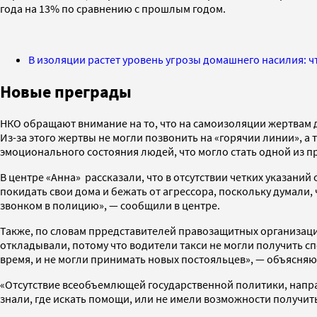
года на 13% по сравнению с прошлым годом.
В изоляции растет уровень угрозы домашнего насилия: ч
Новые преграды
НКО обращают внимание на то, что на самоизоляции жертвам 
Из-за этого жертвы не могли позвонить на «горячии линии», 
эмоционального состояния людей, что могло стать одной из п
В центре «Анна» рассказали, что в отсутствии четких указан
покидать свои дома и бежать от агрессора, поскольку думали
звонком в полицию», — сообщили в центре.
Также, по словам прредставителей правозащитных организаци
откладывали, потому что водители такси не могли получить с
время, и не могли принимать новых постояльцев», — объясняю
«Отсутствие всеобъемлющей государственной политики, напра
знали, где искать помощи, или не имели возможности получит