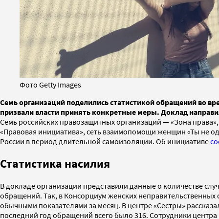
Фото Getty Images
Семь организаций поделились статистикой обращений во врем
призвали власти принять конкретные меры. Доклад направи
Семь российских правозащитных организаций — «Зона права»
«Правовая инициатива», сеть взаимопомощи женщин «Ты не одн
России в период длительной самоизоляции. Об инициативе
со
Статистика насилия
В докладе организации представили данные о количестве случ
обращений. Так, в Консорциум женских неправительственных о
обычными показателями за месяц. В центре «Сестры» рассказал
последний год обращений всего было 316. Сотрудники центра