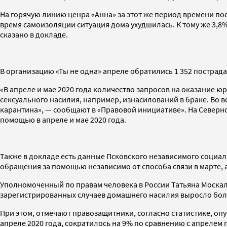
На горячую линию ценра «Анна» за этот же период времени пос
время самоизоляции ситуация дома ухудшилась. К тому же 3,8
сказано в докладе.
В организацию «Ты не одна» апреле обратились 1 352 пострада
«В апреле и мае 2020 года количество запросов на оказание 
сексуального насилия, например, изнасилований в браке. Во в
карантина», — сообщают в «Правовой инициативе». На Северн
помощью в апреле и мае 2020 года.
Также в докладе есть данные Псковского независимого социал
обращения за помощью независимо от способа связи в марте, 
Уполномоченный по правам человека в России Татьяна Москаль
зарегистрированных случаев домашнего насилия выросло более че
При этом, отмечают правозащитники, согласно статистике, о
апреле 2020 года, сократилось на 9% по сравнению с апрелем