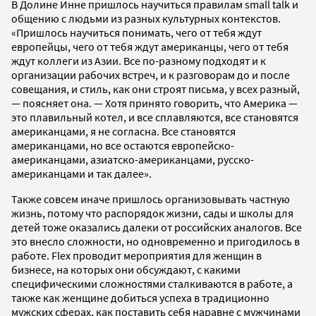
В Долине Инне пришлось научиться правилам small talk и
общению с людьми из разных культурных контекстов.
«Пришлось научиться понимать, чего от тебя ждут
европейцы, чего от тебя ждут американцы, чего от тебя
ждут коллеги из Азии. Все по-разному подходят и к
организации рабочих встреч, и к разговорам до и после
совещания, и стиль, как они строят письма, у всех разный,
— поясняет она. — Хотя принято говорить, что Америка —
это плавильный котел, и все сплавляются, все становятся
американцами, я не согласна. Все становятся
американцами, но все остаются европейско-
американцами, азиатско-американцами, русско-
американцами и так далее».
Также совсем иначе пришлось организовывать частную
жизнь, потому что распорядок жизни, сады и школы для
детей тоже оказались далеки от российских аналогов. Все
это внесло сложности, но одновременно и пригодилось в
работе. Flex проводит мероприятия для женщин в
бизнесе, на которых они обсуждают, с какими
специфическими сложностями сталкиваются в работе, а
также как женщине добиться успеха в традиционно
мужских сферах, как поставить себя наравне с мужчинами