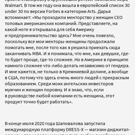
Walmart. В том же году она вошла в европейский список 30
under 30 по версии Forbes в категории Arts. Дарья
вспоминает: «Мы проходили менторство у женщин CEO
топовых американских компаний. Представляете, на
какой ноте я открывала для себя Америку
и предпринимательство здесь? Мне очень повезло,
поскольку все мои менторы-женщины продолжали
помогать мне, после того как я решила приехать сюда
заканчивать MBA. И я понимала, что мне, как девушке, где-
то будет проще, где-то сложнее. Но в Америке в принципе
намного сложнее что-либо делать независимо от гендера.
И мне кажется, не только в Кремниевой долине, а вообще
в США, потому что здесь очень много людей с прекрасным
образованием. Среди моих ангельских инвесторов
мужчин и женщин поровну. И я знаю, что, если
в руководстве любой компании есть женщина, этот
продукт точно будет работать».
В конце июля 2020 года Шаповалова запустила
международную платформу DRESS-X — магазин диджитал-