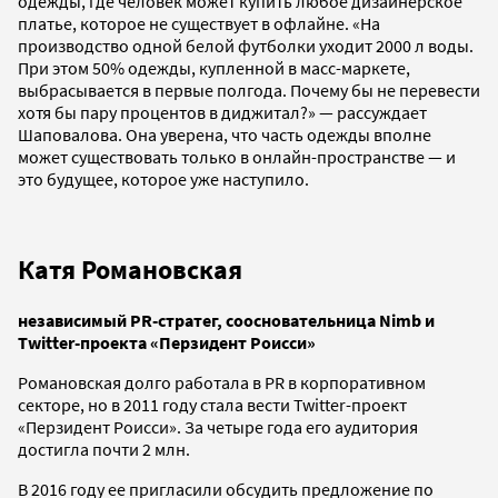
одежды, где человек может купить любое дизайнерское
платье, которое не существует в офлайне. «На
производство одной белой футболки уходит 2000 л воды.
При этом 50% одежды, купленной в масс-маркете,
выбрасывается в первые полгода. Почему бы не перевести
хотя бы пару процентов в диджитал?» — рассуждает
Шаповалова. Она уверена, что часть одежды вполне
может существовать только в онлайн-пространстве — и
это будущее, которое уже наступило.
Катя Романовская
независимый PR-стратег, соосновательница Nimb и
Twitter-проекта «Перзидент Роисси»
Романовская долго работала в PR в корпоративном
секторе, но в 2011 году стала вести Twitter-проект
«Перзидент Роисси». За четыре года его аудитория
достигла почти 2 млн.
В 2016 году ее пригласили обсудить предложение по