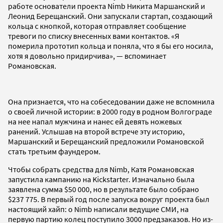
работе основатели проекта Nimb Никита Маршанский и
Леонид Берещанский. Они запускали стартап, создающий
кольца с кнопкой, которая отправляет сообщение
тревоги по списку внесенных вами контактов. «Я
померила прототип кольца и поняла, что я бы его носила,
хотя я довольно придирчива», — вспоминает
Романовская.
Она признается, что на собеседовании даже не вспомнила
о своей личной истории: в 2000 году в родном Волгограде
на нее напал мужчина и нанес ей девять ножевых
ранений. Услышав на второй встрече эту историю,
Маршанский и Берещанский предложили Романовской
стать третьим фаундером.
Чтобы собрать средства для Nimb, Катя Романовская
запустила кампанию на Kickstarter. Изначально была
заявлена сумма $50 000, но в результате было собрано
$237 775. В первый год после запуска вокруг проекта был
настоящий хайп: о Nimb написали ведущие СМИ, на
первую партию колец поступило 3000 предзаказов. Но из-