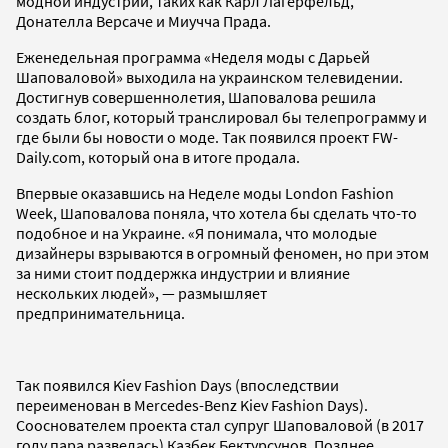
модной индустрии, таких как Карл Лагерфельд,
Донателла Версаче и Миучча Прада.
Еженедельная программа «Неделя моды с Дарьей
Шаповаловой» выходила на украинском телевидении.
Достигнув совершеннолетия, Шаповалова решила
создать блог, который транслировал бы телепрограмму и
где были бы новости о моде. Так появился проект FW-
Daily.com, который она в итоге продала.
Впервые оказавшись на Неделе моды London Fashion
Week, Шаповалова поняла, что хотела бы сделать что-то
подобное и на Украине. «Я понимала, что молодые
дизайнеры взрываются в огромный феномен, но при этом
за ними стоит поддержка индустрии и влияние
нескольких людей», — размышляет
предпринимательница.
Так появился Kiev Fashion Days (впоследствии
переименован в Mercedes-Benz Kiev Fashion Days).
Сооснователем проекта стал супруг Шаповаловой (в 2017
году пара развелась) Казбек Бектурсунов. Позднее