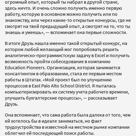
огромный опыт, который ты набрал в другой стране,
здесь ничто. И очень сложно получить именно первую
работу, которую в основном можно получить или по
знакомству, или через какие-то открытые конкурсы, где не
смотрят на твой предыдущий опыт, а смотрят на то, что ты
знаешь и умеешь», — вспоминает она первые сложности.
В итоге Друзь нашла именно такой открытый конкурс, на
котором любой желающий мог попробовать решить
аналитическо-программистскую задачу в Excel и получить
возможность пройти собеседование в компанию
Education Pioneers. Организация, которая занимается
консалтингом в образовании, стала ее первым местом
работы в Штатах. «Мой проект был по улучшению
процессов в East Palo Alto School District. Я пыталась
компьютеризировать их систему учета рабочего времени,
улучшить бухгалтерские процессы», — рассказывает
Друзь.
Она вспоминает, что сама работа была далека от того, чем
ей хотелось бы в идеале заниматься, но факт
трудоустройства в известной на местном рынке компании
облегчил ей последующий поиск работы.