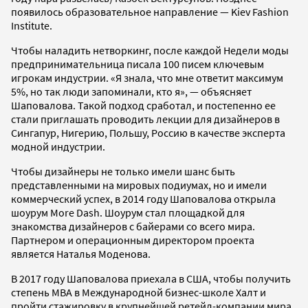
появилось образовательное направление — Kiev Fashion
Institute.
Чтобы наладить нетворкинг, после каждой Недели моды
предпринимательница писала 100 писем ключевым
игрокам индустрии. «Я знала, что мне ответит максимум
5%, но так люди запоминали, кто я», — объясняет
Шаповалова. Такой подход сработал, и постепенно ее
стали приглашать проводить лекции для дизайнеров в
Сингапур, Нигерию, Польшу, Россию в качестве эксперта
модной индустрии.
Чтобы дизайнеры не только имели шанс быть
представленными на мировых подиумах, но и имели
коммерческий успех, в 2014 году Шаповалова открыла
шоурум More Dash. Шоурум стал площадкой для
знакомства дизайнеров с байерами со всего мира.
Партнером и операционным директором проекта
является Наталья Моденова.
В 2017 году Шаповалова приехала в США, чтобы получить
степень MBA в Международной бизнес-школе Халт и
пройти стажировку в крупнейшей ретейл-компании мира