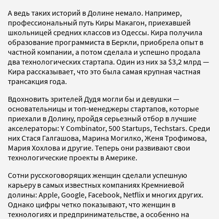
А ведь таких историй в Долине немало. Например,
профессиональный путь Киры Макагон, приехавшей
школьницей средних классов из Одессы. Кира получила
образование программиста в Беркли, приобрела опыт в
частной компании, а потом сделала и успешно продала
два технологических стартапа. Один из них за $3,2 млрд —
Кира рассказывает, что это была самая крупная частная
трансакция года.
Вдохновить зрителей Дудя могли бы и девушки —
основательницы и топ-менеджеры стартапов, которые
приехали в Долину, пройдя серьезный отбор в лучшие
акселераторы: Y Combinator, 500 Startups, Techstars. Среди
них Стася Галгашова, Марина Могилко, Женя Трофимова,
Мария Хохлова и другие. Теперь они развивают свои
технологические проекты в Америке.
Сотни русскоговорящих женщин сделали успешную
карьеру в самых известных компаниях Кремниевой
долины: Apple, Google, Facebook, Netflix и многих других.
Однако цифры четко показывают, что женщин в
технологиях и предпринимательстве, а особенно на