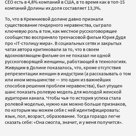
CEO есть в 4,8% компаний в США, в то время как в топ-15
компаний Долины их доля составляет 13,3%.
То, что в Кремниевой долине давно признали
существование гендерного неравенства, сыграло
ключевую роль в том, как местное русскоговорящее
сообщество восприняло трехчасовой фильм Юрия Дудя
про «IT-столицу мира». В социальных сетях и закрытых
чатах автора критиковали за то, что в своем
вдохновляющем фильме он не показал ни одной
русскоговорящей женщины, работающей в технологиях.
Живущим в Долине показалось, что, кроме отсутствия
репрезентации женщин в индустрии (а рассказывать о том
или ином меньшинстве — это один из важнейших
способов решения проблем неравенства), был упущен
шанс показать ролевую модель для молодой женской
аудитории канала. Чтобы чья-то история успеха стала
ролевой моделью, нужно как можно больше признаков,
по которым мы можем себя с ней идентифицировать:
язык, пол, возраст, образование. Тогда гораздо легче
сказать себе: «Она смогла, значит, и у меня получится».