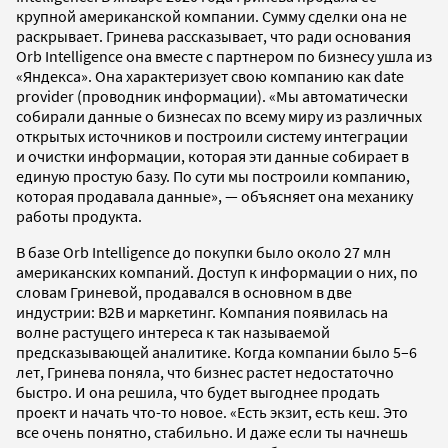
крупной американской компании. Сумму сделки она не
раскрывает. Гринева рассказывает, что ради основания
Orb Intelligence она вместе с партнером по бизнесу ушла из
«Яндекса». Она характеризует свою компанию как date
provider (проводник информации). «Мы автоматически
собирали данные о бизнесах по всему миру из различных
открытых источников и построили систему интеграции
и очистки информации, которая эти данные собирает в
единую простую базу. По сути мы построили компанию,
которая продавала данные», — объясняет она механику
работы продукта.
В базе Orb Intelligence до покупки было около 27 млн
американских компаний. Доступ к информации о них, по
словам Гриневой, продавался в основном в две
индустрии: B2B и маркетинг. Компания появилась на
волне растущего интереса к так называемой
предсказывающей аналитике. Когда компании было 5–6
лет, Гринева поняла, что бизнес растет недостаточно
быстро. И она решила, что будет выгоднее продать
проект и начать что-то новое. «Есть экзит, есть кеш. Это
все очень понятно, стабильно. И даже если ты начнешь