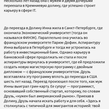
Несколько лет назад она с мужем и двумя дочерьми
переехала в Кремниевую долину, где успешно строит
карьеру в сфере IT.
До переезда в Долину Инна жила в Санкт-Петербурге, где
окончила Экономический университет (тогда он
назывался ФИНЭК). Параллельно она училась во
французском университете Париж-Дофин. Аспирантуру
Инна выбрала в Петербурге и тогда же устроилась на
работу в инвестиционный банк. Однако карьеру в
банковской сфере продолжать не стала и после
аспирантуры вернулась в университет, где ей предложили
создать новую магистерскую программу с двойным
дипломом — с французским университетом. Друзь
возглавляла эту программу вплоть до переезда в США
шесть лет назад. Переезд произошел после того, как муж
Инны выиграл грин-карту. Ее супруг — программист,
основавший собственный стартап, которому, по словам
Друзь, «нужен был американский рынок». Приехав в
Долину, Друзь начала искать работу и для себя. «Здесь я
столкнулась с типичной для эмигрантов историей: твой