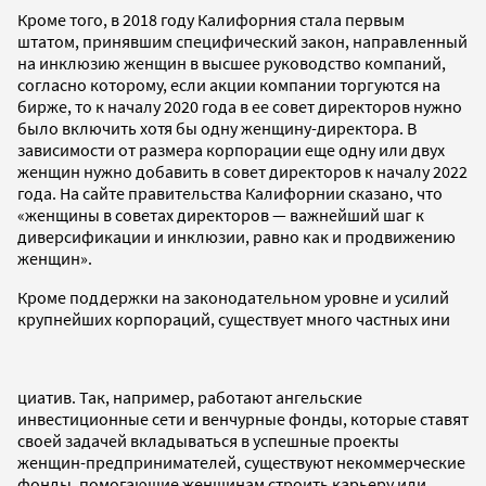
Кроме того, в 2018 году Калифорния стала первым
штатом, принявшим специфический закон, направленный
на инклюзию женщин в высшее руководство компаний,
согласно которому, если акции компании торгуются на
бирже, то к началу 2020 года в ее совет директоров нужно
было включить хотя бы одну женщину-директора. В
зависимости от размера корпорации еще одну или двух
женщин нужно добавить в совет директоров к началу 2022
года. На сайте правительства Калифорнии сказано, что
«женщины в советах директоров — важнейший шаг к
диверсификации и инклюзии, равно как и продвижению
женщин».
Кроме поддержки на законодательном уровне и усилий
крупнейших корпораций, существует много частных ини
циатив. Так, например, работают ангельские
инвестиционные сети и венчурные фонды, которые ставят
своей задачей вкладываться в успешные проекты
женщин-предпринимателей, существуют некоммерческие
фонды, помогающие женщинам строить карьеру или