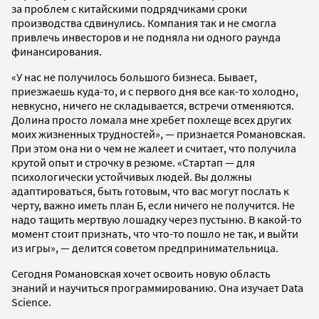
за проблем с китайскими подрядчиками сроки
производства сдвинулись. Компания так и не смогла
привлечь инвесторов и не подняла ни одного раунда
финансирования.
«У нас не получилось большого бизнеса. Бывает,
приезжаешь куда-то, и с первого дня все как-то холодно,
невкусно, ничего не складывается, встречи отменяются.
Долина просто ломала мне хребет похлеще всех других
моих жизненных трудностей», — признается Романовская.
При этом она ни о чем не жалеет и считает, что получила
крутой опыт и строчку в резюме. «Стартап — для
психологически устойчивых людей. Вы должны
адаптироваться, быть готовым, что вас могут послать к
черту, важно иметь план Б, если ничего не получится. Не
надо тащить мертвую лошадку через пустыню. В какой-то
момент стоит признать, что что-то пошло не так, и выйти
из игры», — делится советом предпринимательница.
Сегодня Романовская хочет освоить новую область
знаний и научиться программированию. Она изучает Data
Science.