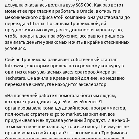
девушка оказалась должна вузу $65 000. Как раз в этот
момент ее пригласили работать в Oracle, в открытии
мексиканского офиса этой компании она участвовала до
переезда в Штаты. По словам Трофимовой, ей
предложили высокую для ее должности зарплату, но,
чтобы покрыть долг за обучение, все равно пришлось
занимать деньги у знакомых и жить в крайне стесненных
условиях.
Сейчас Трофимова развивает собственный стартап
Introwise, с которым прошла по огромному конкурсу в
один из самых уважаемых акселераторов Америки —
Techstars. Она жила в Кремниевой долине, но недавно
переехала в Сиэтл, где находится акселератор.
«На последней работе я помогала богатым людям,
которые приходили с идеей и кучей денег. Я
организовывала команду дизайнеров, программистов,
полностью стратегию go to market, маркетинг, все
придумывала и выпускала успешный продукт. И в какой-
то момент мне показалось, что я все смогу. Почему бы не
организовать свой стартап?» — вспоминает Трофимова.
Однако на деле все оказалось не так просто, и первый