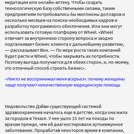
медитации или онлайн-аптеку. Чтобы создать
технологическую базу собственными силами, таким
предприятиям потребовались бы миллионы долларов и
несколько месяцев на поиски необходимых кадров и
разработку программного обеспечения. Или они могут
использовать готовую платформу от Wheel. «Wheel
отвечает за внутреннюю сторону вопроса и заодно
подталкивает бизнес клиента к дальнейшему развитию,
― рассказывает Вон. ― По мере роста таких компаний
будет расти и Wheel, чтобы закрывать их потребности.
Поэтому выгода получается для обеих сторон, и, по-моему,
это отличный способ строить бизнес».
«Никто не воспринимал меня всерьез»: почему женщины
чаще получают некачественную медицинскую помощь
Недовольство Дэйви существующей системой
здравоохранения началось еще в детстве, когда она жила
за городом в Техасе. У нее ушло 15 лет на походы по
врачам прежде, чем ей диагностировали аутоиммунное
заболевание. Проработав некоторое время в компании,