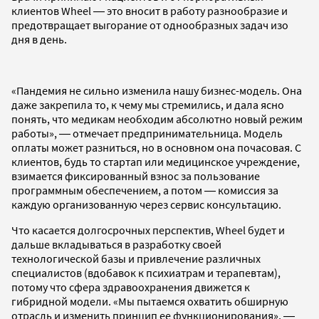
клиентов Wheel ― это вносит в работу разнообразие и
предотвращает выгорание от однообразных задач изо
дня в день.
«Пандемия не сильно изменила нашу бизнес-модель. Она
даже закрепила то, к чему мы стремились, и дала ясно
понять, что медикам необходим абсолютно новый режим
работы», ― отмечает предпринимательница. Модель
оплаты может разниться, но в основном она почасовая. С
клиентов, будь то стартап или медицинское учреждение,
взимается фиксированный взнос за пользование
программным обеспечением, а потом ― комиссия за
каждую организованную через сервис консультацию.
Что касается долгосрочных перспектив, Wheel будет и
дальше вкладываться в разработку своей
технологической базы и привлечение различных
специалистов (вдобавок к психиатрам и терапевтам),
потому что сфера здравоохранения движется к
гибридной модели. «Мы пытаемся охватить обширную
отрасль и изменить принцип ее функционирования», ―