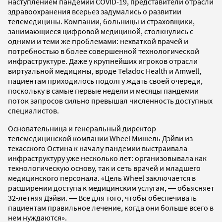
наступлением пандемии COVID-19, представители отрасли
здравоохранения всерьез задумались о развитии
телемедицины. Компании, больницы и страховщики,
занимающиеся цифровой медициной, столкнулись с
одними и теми же проблемами: нехваткой врачей и
потребностью в более совершенной технологической
инфраструктуре. Даже у крупнейших игроков отрасли
виртуальной медицины, вроде Teladoc Health и Amwell,
пациентам приходилось подолгу ждать своей очереди,
поскольку в самые первые недели и месяцы пандемии
поток запросов сильно превышал численность доступных
специалистов.
Основательница и генеральный директор
телемедицинской компании Wheel Мишель Дэйви из
техасского Остина к началу пандемии выстраивала
инфраструктуру уже несколько лет: организовывала как
технологическую основу, так и сеть врачей и младшего
медицинского персонала. «Цель Wheel заключается в
расширении доступа к медицинским услугам, ― объясняет
32-летняя Дэйви. ― Все для того, чтобы обеспечивать
пациентам правильное лечение, когда они больше всего в
нем нуждаются».