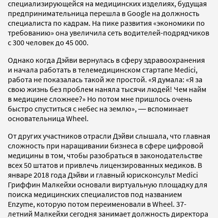
специализирующейся на медицинских изделиях, будущая
предпринимательница перешла в Google на должность
специалиста по кадрам. На пике развития «экономики по
требованию» она увеличила сеть водителей-подрядчиков
с 300 человек до 45 000.
Однако когда Дэйви вернулась в сферу здравоохранения
и начала работать в телемедицинском стартапе Medici,
работа не показалась такой же простой. «Я думала: «Я за
свою жизнь без проблем наняла тысячи людей! Чем найм
в медицине сложнее?» Но потом мне пришлось очень
быстро спуститься с небес на землю», ― вспоминает
основательница Wheel.
От других участников отрасли Дэйви слышала, что главная
сложность при наращивании бизнеса в сфере цифровой
медицины в том, чтобы разобраться в законодательстве
всех 50 штатов и привлечь лицензированных медиков. В
январе 2018 года Дэйви и главный юрисконсульт Medici
Гриффин Малкейхи основали виртуальную площадку для
поиска медицинских специалистов под названием
Enzyme, которую потом переименовали в Wheel. 37-
летний Малкейхи сегодня занимает должность директора