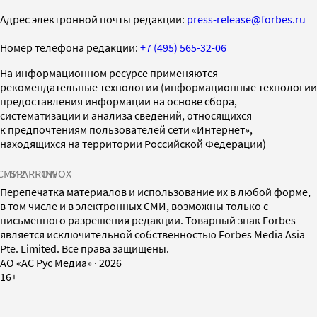
Адрес электронной почты редакции:
press-release@forbes.ru
Номер телефона редакции:
+7 (495) 565-32-06
На информационном ресурсе применяются
рекомендательные технологии (информационные технологии
предоставления информации на основе сбора,
систематизации и анализа сведений, относящихся
к предпочтениям пользователей сети «Интернет»,
находящихся на территории Российской Федерации)
СМИ2
SPARROW
INFOX
Перепечатка материалов и использование их в любой форме,
в том числе и в электронных СМИ, возможны только с
письменного разрешения редакции. Товарный знак Forbes
является исключительной собственностью Forbes Media Asia
Pte. Limited. Все права защищены.
AO «АС Рус Медиа»
·
2026
16+