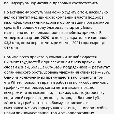
по надзору за нормативно-правовым соответствием.
По активному росту Wheel можно судить о том, насколько
велик аппетит медицинских компаний в части подбора
квалифицированных кадров и организации программной
среды. В прошлом году благодаря стартапу было
назначено почти полмиллиона врачебных приемов. В
четвертом квартале 2020-го доход сократился и составил
$3,3 млн, но за первые четыре месяца 2021 года вырос до
$42 млн.
Помимо всего прочего, у компании не наблюдается
никаких трудностей с привлечением тысяч врачей. По
словам Дэйви, больше 80% базы подрядчиков — результат
органического роста, уровень удержания клиентов — 90%.
Одно из конкурентных преимуществ заключается в том,
что Wheel позволяет врачам работать по их собственному
графику ― например, когда дети в школе, поздно
вечером или по выходным, ― так же, как это устроено у
водителей сервисов для поездок вроде Uber или Lyft.
«Они могут работать по гибкому расписанию и
выстраивать свою карьеру как захотят», ― говорит Дэйви.
Врачи принимают пациентов и от корпоративных