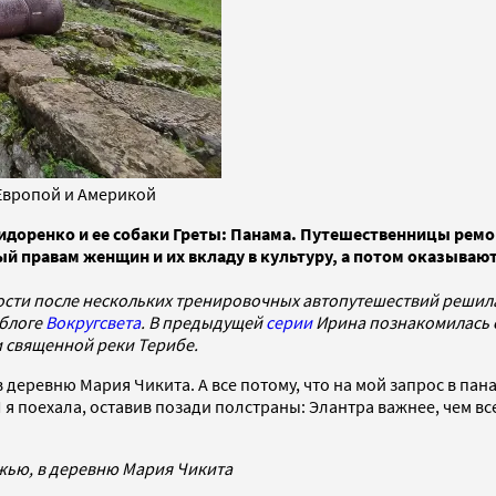
Европой и Америкой
Сидоренко и ее собаки Греты: Панама. Путешественницы рем
й правам женщин и их вкладу в культуру, а потом оказываю
сти после нескольких тренировочных автопутешествий решилас
 блоге
Вокругсвета
.
В предыдущей
серии
Ирина познакомилась с
и священной реки Терибе.
 в деревню Мария Чикита. А все потому, что на мой запрос в п
И я поехала, оставив позади полстраны: Элантра важнее, чем 
ежью, в деревню Мария Чикита