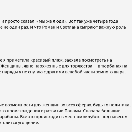
и просто сказал: «Мы же люди». Вот так уже четыре года
е не один раз. И что Роман и Светлана сыграют важную роль
ке я приметила красивый пляж, заехала посмотреть на
ы. Женщины, явно наряженные для торжества — в тюрбанах на
аряды я не спутаю с другими в любой части земного шара.
е возможности для женщин во всех сферах, будь то политика,
ого происхождения в развитии Панамы. Сначала большие
арабаны. Все это происходит в местном «клубе»: под навесом
отовится угощение.