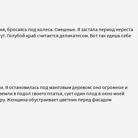
я, бросаясь под колеса. Смешные. Я застала период нереста
т. Голубой краб считается деликатесом. Вот так едешь себе
и. Я остановилась под манговым деревом: оно огромное и
земли в подол своего платья, сует один плод в окно моей
игру. Женщина обустраивает цветник перед фасадом