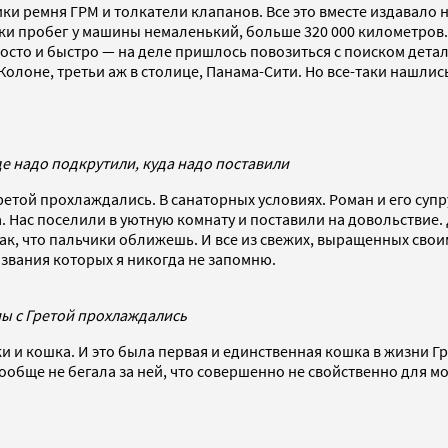
ики ремня ГРМ и толкатели клапанов. Все это вместе издавало
аки пробег у машины немаленький, больше 320 000 километров.
просто и быстро — на деле пришлось повозиться с поиском дет
Колоне, третьи аж в столице, Панама-Сити. Но все-таки нашлис
де надо подкрутили, куда надо поставили
ретой прохлаждались. В санаторных условиях. Роман и его супр
. Нас поселили в уютную комнату и поставили на довольствие.
так, что пальчики оближешь. И все из свежих, выращенных свои
названия которых я никогда не запомню.
мы с Гретой прохлаждались
баки и кошка. И это была первая и единственная кошка в жизни Г
 вообще не бегала за ней, что совершенно не свойственно для м