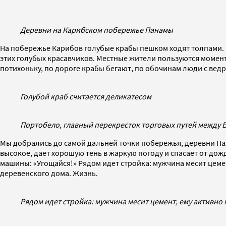
Деревни на Карибском побережье Панамы
На побережье Карибов голубые крабы пешком ходят толпами. И
этих голубых красавчиков. Местные жители пользуются моменто
потихоньку, по дороге крабы бегают, по обочинам люди с вед
Голубой краб считается деликатесом
Портобело, главный перекресток торговых путей между 
Мы добрались до самой дальней точки побережья, деревни Па
высокое, дает хорошую тень в жаркую погоду и спасает от дож
машины: «Угощайся!» Рядом идет стройка: мужчина месит цеме
деревенского дома. Жизнь.
Рядом идет стройка: мужчина месит цемент, ему активно