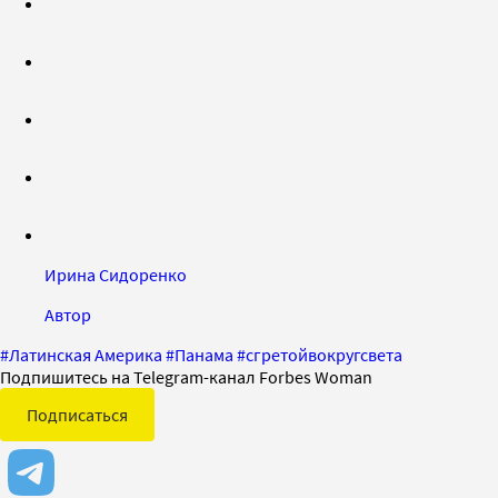
Ирина Сидоренко
Автор
#
Латинская Америка
#
Панама
#
сгретойвокругсвета
Подпишитесь на Telegram-канал Forbes Woman
Подписаться