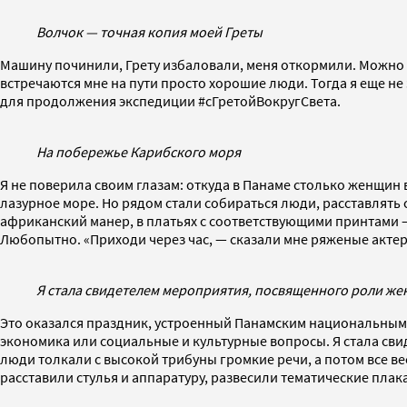
Волчок — точная копия моей Греты
Машину починили, Грету избаловали, меня откормили. Можно от
встречаются мне на пути просто хорошие люди. Тогда я еще не
для продолжения экспедиции #сГретойВокругСвета.
На побережье Карибского моря
Я не поверила своим глазам: откуда в Панаме столько женщин 
лазурное море. Но рядом стали собираться люди, расставлять 
африканский манер, в платьях с соответствующими принтами 
Любопытно. «Приходи через час, — сказали мне ряженые актер
Я стала свидетелем мероприятия, посвященного роли ж
Это оказался праздник, устроенный Панамским национальным 
экономика или социальные и культурные вопросы. Я стала с
люди толкали с высокой трибуны громкие речи, а потом все ве
расставили стулья и аппаратуру, развесили тематические плак