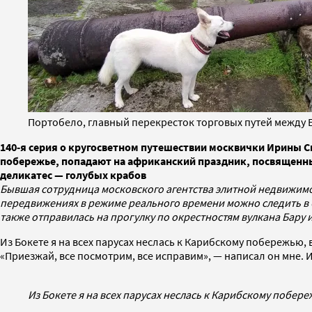
Портобело, главный перекресток торговых путей между 
140-я серия о кругосветном путешествии москвички Ирины 
побережье, попадают на африканский праздник, посвященны
деликатес — голубых крабов
Бывшая сотрудница московского агентства элитной недвижимо
передвижениях в режиме реального времени можно следить в
также отправилась на прогулку по окрестностям вулкана Бару 
Из Бокете я на всех парусах неслась к Карибскому побережью,
«Приезжай, все посмотрим, все исправим», — написал он мне. 
Из Бокете я на всех парусах неслась к Карибскому побер