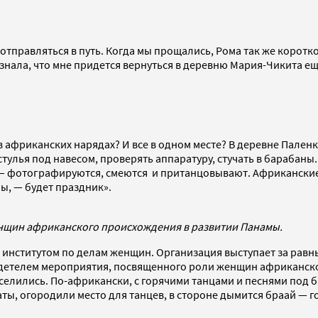
правляться в путь. Когда мы прощались, Рома так же коротко 
 знала, что мне придется вернуться в деревню Мария-Чикита ещ
в африканских нарядах? И все в одном месте? В деревне Пален
стулья под навесом, проверять аппаратуру, стучать в барабан
— фотографируются, смеются и пританцовывают. Африканские н
ы, — будет праздник».
енщин африканского происхождения в развитии Панамы.
институтом по делам женщин. Организация выступает за равны
видетелем мероприятия, посвященного роли женщин африканск
селились. По-африкански, с горячими танцами и песнями под б
аты, огородили место для танцев, в стороне дымится браай — г