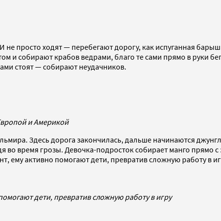
 не просто ходят — перебегают дорогу, как испуганная барышн
м и собирают крабов ведрами, благо те сами прямо в руки бегу
рами стоят — собирают неудачников.
Европой и Америкой
льмира. Здесь дорога закончилась, дальше начинаются джунгл
дя во время грозы. Девочка-подросток собирает манго прямо с 
нт, ему активно помогают дети, превратив сложную работу в 
 помогают дети, превратив сложную работу в игру