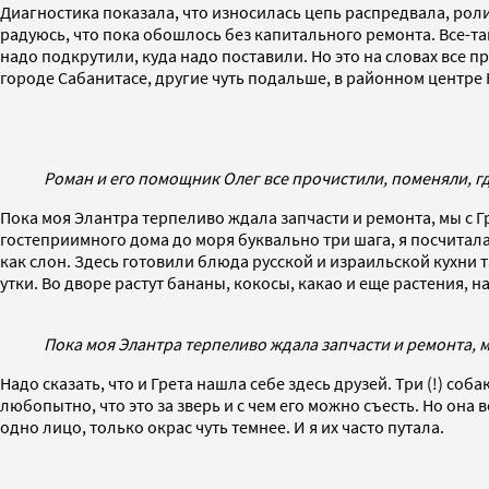
Диагностика показала, что износилась цепь распредвала, рол
радуюсь, что пока обошлось без капитального ремонта. Все-т
надо подкрутили, куда надо поставили. Но это на словах все 
городе Сабанитасе, другие чуть подальше, в районном центре 
Роман и его помощник Олег все прочистили, поменяли, г
Пока моя Элантра терпеливо ждала запчасти и ремонта, мы с Г
гостеприимного дома до моря буквально три шага, я посчитала
как слон. Здесь готовили блюда русской и израильской кухни 
утки. Во дворе растут бананы, кокосы, какао и еще растения, 
Пока моя Элантра терпеливо ждала запчасти и ремонта, 
Надо сказать, что и Грета нашла себе здесь друзей. Три (!) со
любопытно, что это за зверь и с чем его можно съесть. Но она
одно лицо, только окрас чуть темнее. И я их часто путала.