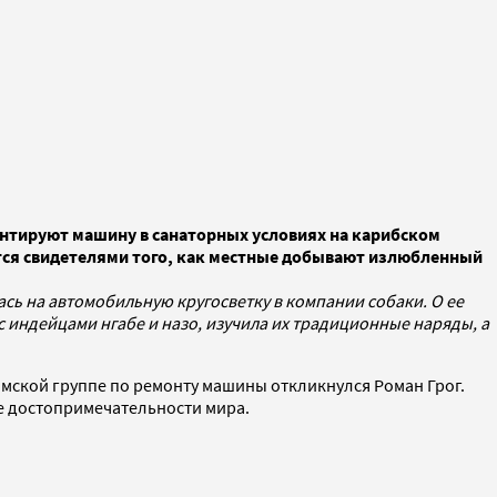
онтируют машину в санаторных условиях на карибском
тся свидетелями того, как местные добывают излюбленный
ь на автомобильную кругосветку в компании собаки. О ее
 индейцами нгабе и назо, изучила их традиционные наряды, а
анамской группе по ремонту машины откликнулся Роман Грог.
все достопримечательности мира.