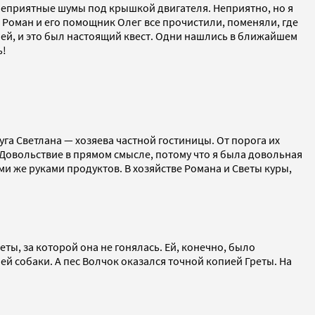
 неприятные шумы под крышкой двигателя. Неприятно, но я
 Роман и его помощник Олег все прочистили, поменяли, где
алей, и это был настоящий квест. Одни нашлись в ближайшем
ь!
уга Светлана — хозяева частной гостиницы. От порога их
 Довольствие в прямом смысле, потому что я была довольная
ми же руками продуктов. В хозяйстве Романа и Светы куры,
реты, за которой она не гонялась. Ей, конечно, было
оей собаки. А пес Волчок оказался точной копией Греты. На