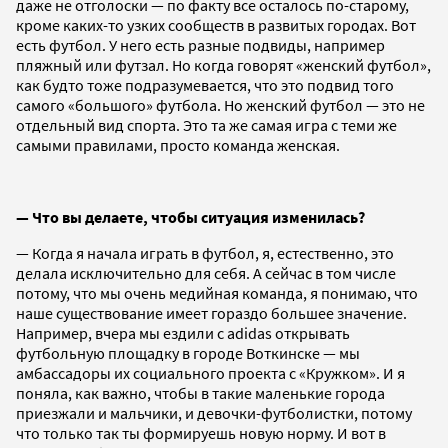
даже не отголоски — по факту все осталось по-старому,
кроме каких-то узких сообществ в развитых городах. Вот
есть футбол. У него есть разные подвиды, например
пляжный или футзал. Но когда говорят «женский футбол»,
как будто тоже подразумевается, что это подвид того
самого «большого» футбола. Но женский футбол — это не
отдельный вид спорта. Это та же самая игра с теми же
самыми правилами, просто команда женская.
— Что вы делаете, чтобы ситуация изменилась?
— Когда я начала играть в футбол, я, естественно, это
делала исключительно для себя. А сейчас в том числе
потому, что мы очень медийная команда, я понимаю, что
наше существование имеет гораздо большее значение.
Например, вчера мы ездили с adidas открывать
футбольную площадку в городе Воткинске — мы
амбассадоры их социального проекта с «Кружком». И я
поняла, как важно, чтобы в такие маленькие города
приезжали и мальчики, и девочки-футболистки, потому
что только так ты формируешь новую норму. И вот в