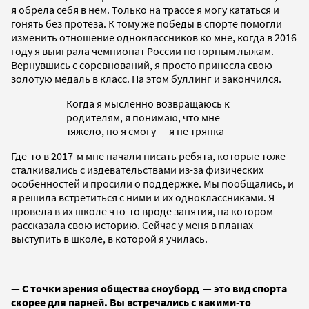
я обрела себя в нем. Только на трассе я могу кататься и
гонять без протеза. К тому же победы в спорте помогли
изменить отношение одноклассников ко мне, когда в 2016
году я выиграла чемпионат России по горным лыжам.
Вернувшись с соревнований, я просто принесла свою
золотую медаль в класс. На этом буллинг и закончился.
Когда я мысленно возвращаюсь к
родителям, я понимаю, что мне
тяжело, но я смогу — я не тряпка
Где-то в 2017-м мне начали писать ребята, которые тоже
сталкивались с издевательствами из-за физических
особенностей и просили о поддержке. Мы пообщались, и
я решила встретиться с ними и их одноклассниками. Я
провела в их школе что-то вроде занятия, на котором
рассказала свою историю. Сейчас у меня в планах
выступить в школе, в которой я училась.
— С точки зрения общества сноуборд — это вид спорта
скорее для парней. Вы встречались с какими-то