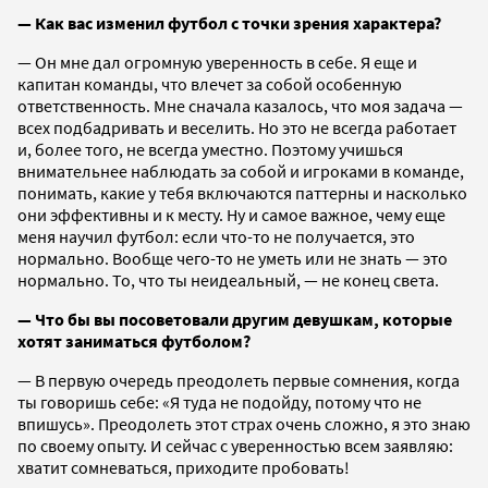
— Как вас изменил футбол с точки зрения характера?
— Он мне дал огромную уверенность в себе. Я еще и
капитан команды, что влечет за собой особенную
ответственность. Мне сначала казалось, что моя задача —
всех подбадривать и веселить. Но это не всегда работает
и, более того, не всегда уместно. Поэтому учишься
внимательнее наблюдать за собой и игроками в команде,
понимать, какие у тебя включаются паттерны и насколько
они эффективны и к месту. Ну и самое важное, чему еще
меня научил футбол: если что-то не получается, это
нормально. Вообще чего-то не уметь или не знать — это
нормально. То, что ты неидеальный, — не конец света.
— Что бы вы посоветовали другим девушкам, которые
хотят заниматься футболом?
— В первую очередь преодолеть первые сомнения, когда
ты говоришь себе: «Я туда не подойду, потому что не
впишусь». Преодолеть этот страх очень сложно, я это знаю
по своему опыту. И сейчас с уверенностью всем заявляю:
хватит сомневаться, приходите пробовать!