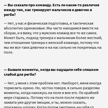
— Вы сказали про команду. Есть ли какие-то различия
между тем, как тренируют мальчиков и девочек в
регби?
— Нет, у нас и физическая подготовка, и тактическая
абсолютно одинаковые. Мы часто находимся вместе на
сборах, и я вижу, что у мужских команд все то же самое.
Может быть, подход тренера к мальчикам более жесткий,
чем отношение тренера к женской команде, потому что
мы же все-таки девочки и на нас сильно не покричишь на
поле.
— Бывали моменты, когда вы ощущали себя слишком
слабой для регби?
— Нет, у меня с этим проблем нет. Наоборот, меня иногда
тормозить нужно. Но, честно говоря, я сильно разделяю
моменты, когда нахожусь на поле и вне его. По крайней
мере стараюсь. Потому что на поле после первого же
захвата уже другие эмоции, и ты, можно сказать,
опускаешь шторку. Когда потом смотришь на себя со