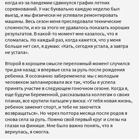
когда из-за пандемии сдвинулся график летних
соревнований. У нас буквально каждую неделю был
выезд, и мы физически не успевали ремонтировать
машины. Весь сезон меня преследовали технические
сложности, и из-за этого не удавалось показать хороших
результатов. В какой-то момент мне казалось, что я
сломалась. Но каждый раз, когда кажется, что у меня
больше нет сил, я думаю: «Кать, сегодня устала, а завтра
не устала».
Второй в хорошем смысле переломный момент случился
три дня назад: я впервые села за руль после рождения
ребенка. Я осознанно забеременела: мы с молодым
человеком запланировали все так, чтобы я успела
принять участие в следующем гоночном сезоне. Когда я,
еще будучи беременной, рассказывала коллегам о своих
планах, все крутили пальцем у виска: «У тебя новая жизнь,
ребенок заменит спорт, и тебе не захочется
возвращаться». Но через полтора месяца после родов я
снова села за руль. Помню свой первый круг и слезы на
глазах на финише. Мне было важно понять, что я
вернулась, я смогла.