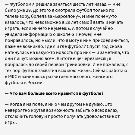
— Футболом я решила заняться шесть лет назад — мне
было уже 29. До этого я смотрела футбол только по
телевизору, болела за «Барселону». И мне почему-то
казалось, что невозможно в 29 лет самой взять и начать
играть, если ничего не умеешь. А потом я случайно
увидела информацию о школе GirlPower, мне
понравилось, но мысли, что я могу к ним присоединиться,
даже не возникло. Где я и где футбол? Спустя год снова
наткнулась на какую-то новость про них — и заметила, что
они пишут: можно всем. В итоге еще через месяц я
добралась до своей первой тренировки. И не пожалела, с
тех пор футбол захватил всю мою жизнь. Сейчас работаю
в РФС и занимаюсь развитием массового женского
футбола в России.
— Что вам больше всего нравится в футболе?
— Когда я на поле, я ни о чем другом не думаю. Это
невероятно крутая возможность забыть о всех делах,
отключить голову и просто получать удовольствие от
игры.