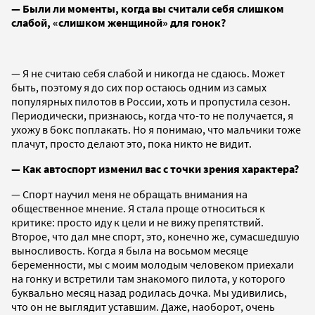
— Были ли моменты, когда вы считали себя слишком
слабой, «слишком женщиной» для гонок?
— Я не считаю себя слабой и никогда не сдаюсь. Может
быть, поэтому я до сих пор остаюсь одним из самых
популярных пилотов в России, хоть и пропустила сезон.
Периодически, признаюсь, когда что-то не получается, я
ухожу в бокс поплакать. Но я понимаю, что мальчики тоже
плачут, просто делают это, пока никто не видит.
— Как автоспорт изменил вас с точки зрения характера?
— Спорт научил меня не обращать внимания на
общественное мнение. Я стала проще относиться к
критике: просто иду к цели и не вижу препятствий.
Второе, что дал мне спорт, это, конечно же, сумасшедшую
выносливость. Когда я была на восьмом месяце
беременности, мы с моим молодым человеком приехали
на гонку и встретили там знакомого пилота, у которого
буквально месяц назад родилась дочка. Мы удивились,
что он не выглядит уставшим. Даже, наоборот, очень