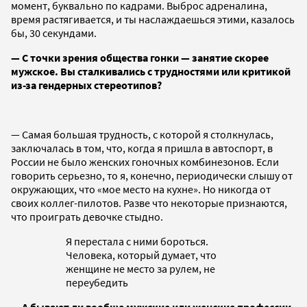
момент, буквально по кадрами. Выброс адреналина,
время растягивается, и ты наслаждаешься этими, казалось
бы, 30 секундами.
— С точки зрения общества гонки — занятие скорее
мужское. Вы сталкивались с трудностями или критикой
из-за гендерных стереотипов?
— Самая большая трудность, с которой я столкнулась,
заключалась в том, что, когда я пришла в автоспорт, в
России не было женских гоночных комбинезонов. Если
говорить серьезно, то я, конечно, периодически слышу от
окружающих, что «мое место на кухне». Но никогда от
своих коллег-пилотов. Разве что некоторые признаются,
что проиграть девочке стыдно.
Я перестала с ними бороться.
Человека, который думает, что
женщине не место за рулем, не
переубедить
— А бывают ли вообще мужские или женские профессии,