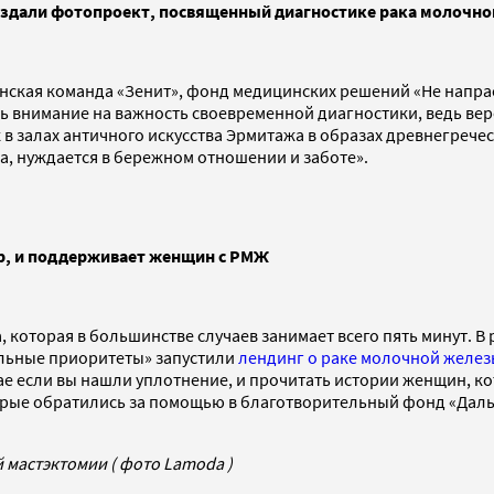
создали фотопроект, посвященный диагностике рака молочн
енская команда «Зенит», фонд медицинских решений «Не напр
ть внимание на важность своевременной диагностики, ведь ве
залах античного искусства Эрмитажа в образах древнегреческ
ва, нуждается в бережном отношении и заботе».
р, и поддерживает женщин с РМЖ
, которая в большинстве случаев занимает всего пять минут. 
альные приоритеты» запустили
лендинг о раке молочной желез
ае если вы нашли уплотнение, и прочитать истории женщин, ко
орые обратились за помощью в благотворительный фонд «Дал
 мастэктомии ( фото Lamoda )