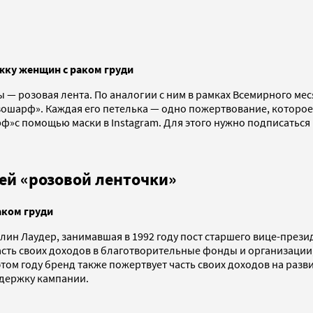
жку женщин с раком груди
— розовая лента. По аналогии с ним в рамках Всемирного ме
ошарф». Каждая его петелька — одно пожертвование, которое
ф»с помощью маски в Instagram. Для этого нужно подписаться
ей «розовой ленточки»
аком груди
ин Лаудер, занимавшая в 1992 году пост старшего вице-презид
 часть своих доходов в благотворительные фонды и организац
этом году бренд также пожертвует часть своих доходов на раз
держку кампании.