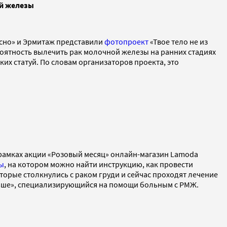
ой железы
асно» и Эрмитаж представили
фотопроект
«Твое тело не из
роятность вылечить рак молочной железы на ранних стадиях
их статуй. По словам организаторов проекта, это
В рамках акции «Розовый месяц» онлайн-магазин Lamoda
ы
, на котором можно найти инструкцию, как провести
торые столкнулись с раком груди и сейчас проходят лечение
ьше», специализирующийся на помощи больным с РМЖ.