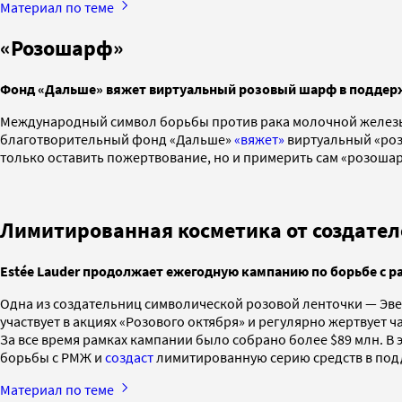
Материал по теме
«Розошарф»
Фонд «Дальше» вяжет виртуальный розовый шарф в поддер
Международный символ борьбы против рака молочной железы 
благотворительный фонд «Дальше»
«вяжет»
виртуальный «роз
только оставить пожертвование, но и примерить сам «розошар
Лимитированная косметика от создател
Estée Lauder продолжает ежегодную кампанию по борьбе с р
Одна из создательниц символической розовой ленточки — Эвел
участвует в акциях «Розового октября» и регулярно жертвует
За все время рамках кампании было собрано более $89 млн. В 
борьбы с РМЖ и
создаст
лимитированную серию средств в под
Материал по теме