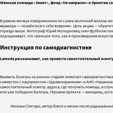
Женская команда «Зенит», фонд «Не напрасно» и Эрмитаж 
В рамках месяца осведомленности о раке молочной железы ж
мрамора ― позаботься о себе вовремя». Цель акции — обрати
гораздо выше. Фотограф Юрий Молодковец снял футболисток в 
подчеркивает, что «женское тело, как и произведения искусст
Инструкция по самодиагностике
Lamoda рассказывает, как провести самостоятельный осмот
Выявить болезнь на ранних стадиях помогает самодиагностика
совместно с нацпроектом «Здравоохранение» и АНО «Национ
самостоятельный осмотр, адреса, где получить помощь, в случ
или уже победили болезнь. Героини проекта — женщины, кот
Наталья Спитэри, автор блога о жизни после радикальной