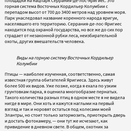
площадки на нацпарк Серрания-де-лос-Яригиес. Это
горная система Восточных Кордильер Колумбии с
перепадом высот от 700 до 3400 метров над уровнем моря.
Парк унаследовал название коренного народа яригуи,
населявшего его территорию. Серрания-де-лос-Яригиес
находится под охраной государства, но все же до сих пор
страдает от незаконной рубки леса, неизбирательной
охоты, других вмешательств человека.
Виды на горную систему Восточных Кордильер
Колумбии
Птицы — наиболее изученная, соответственно, самая
известная группа обитателей Яригиеса. Здесь живут
более 500 их видов. Уже позже, когда я ехала по узким
грунтовкам парка, я оценила многообразие пернатых.
Такого количества разных птиц в одном месте я не видела
нигде в мире. Они хоть и кажутся наглыми на первый
взгляд и так и норовят остаться под колесами моей
Элантры, но стоит только затормозить, приоткрыть дверь
и достать фотокамеру, — они тут же исчезают, как
привидение в дневном свете. В общем, охотник за