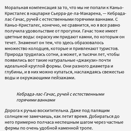
Моральная компенсация за то, что мы не попали к Каньо-
Кристалес в нацпарке Сьерра-де-ла-Макарена, — Кебрада-
лас-Гачас, ручей с естественными горячими ваннами. С
Каньо-Кристалес, конечно, не сравнится, но я все равно
получила удовольствие от прогулки. Гачас тоже имеет
цветные воды: окраску им придают камни, по которым он
течет. Знаменит он тем, что здесь образовалось
множество колодцев, которые и привлекают туристов.
Природа трудилась сотни, а может, и тысячи лет, чтобы
появились вот такие натуральные «джакузи» почти
идеальной круглой формы. Они разного диаметра и
глубины, и в них можно купаться, наслаждаясь свежестью
воды и окружающими пейзажами.
Кебрада-лас-Гачас, ручей с естественными
горячими ваннами
Дорога к ручью восхитительна. Даже под палящим
солнцем не замечаешь, как летит время. Добираться до
него примерно полчаса неспешным шагом через частные
фермы по очень удобной каменной тропе.