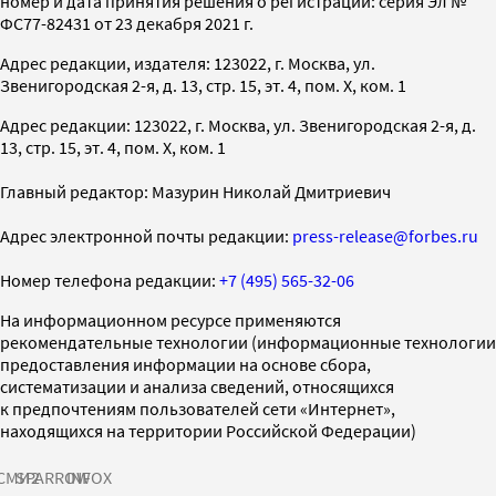
номер и дата принятия решения о регистрации: серия Эл №
ФС77-82431 от 23 декабря 2021 г.
Адрес редакции, издателя: 123022, г. Москва, ул.
Звенигородская 2-я, д. 13, стр. 15, эт. 4, пом. X, ком. 1
Адрес редакции: 123022, г. Москва, ул. Звенигородская 2-я, д.
13, стр. 15, эт. 4, пом. X, ком. 1
Главный редактор: Мазурин Николай Дмитриевич
Адрес электронной почты редакции:
press-release@forbes.ru
Номер телефона редакции:
+7 (495) 565-32-06
На информационном ресурсе применяются
рекомендательные технологии (информационные технологии
предоставления информации на основе сбора,
систематизации и анализа сведений, относящихся
к предпочтениям пользователей сети «Интернет»,
находящихся на территории Российской Федерации)
СМИ2
SPARROW
INFOX