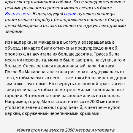
кругосветку в компании собаки. За ее передвижениями в
режиме реального времени можно следить в блоге
Вокругсвета
. В предыдущей
серии
путешественницы
проигрывают борьбу с бездорожьем в нацпарке Сьерра-
де-ла-Макарена и остаются ночевать в джунглях с дикими
зверями.
Из нацпарка Ла Макарена в Боготу я возвращалась в
объезд. На карте были отмечены предупреждения об
оползнях, я насчитала их больше десятка. Трасса была
местами перекрыта, можно было застрять на сутки, а то и
больше. Слева остался национальный парк Чингаса.
После Ла Макарена я не стала рисковать и удержалась от
того, чтобы заехать в него, — все-таки большинство дорог
там тоже грунтовые. Но свернуть с основной трассы я все-
таки решилась: чтобы посмотреть милые колониальные
городки. В этих местах они расположились на склонах.
Например, город Манта стоит на высоте 2000 метров и
утопает в зелени лесов. Город белый, в центре — купол
церкви, окруженный черепичными крышами.
Манта стоит на высоте 2000 метров и утопает в