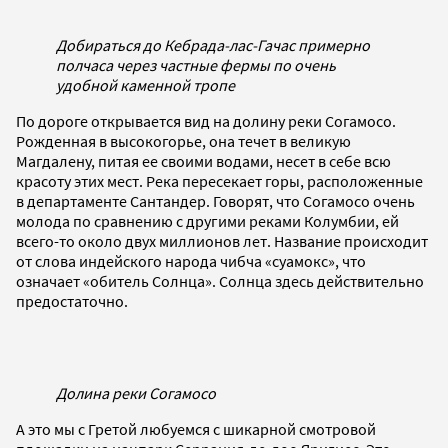
Добираться до Кебрада-лас-Гачас примерно
полчаса через частные фермы по очень
удобной каменной тропе
По дороге открывается вид на долину реки Согамосо.
Рожденная в высокогорье, она течет в великую
Магдалену, питая ее своими водами, несет в себе всю
красоту этих мест. Река пересекает горы, расположенные
в департаменте Сантандер. Говорят, что Согамосо очень
молода по сравнению с другими реками Колумбии, ей
всего-то около двух миллионов лет. Название происходит
от слова индейского народа чибча «суамокс», что
означает «обитель Солнца». Солнца здесь действительно
предостаточно.
Долина реки Согамосо
А это мы с Гретой любуемся с шикарной смотровой