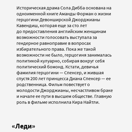
Историческая драма Сола Дибба основана на
одноименной книге Аманды Форман о жизни
герцогини Девонширской Джорджианы
Кавендиш, которая еще за сто лет
до предоставления английским женщинам
возможности голосовать выступала за
гендерное равноправие в вопросах
избирательного права. Пока же такой
возможности не было, герцогиня занималась
политикой кулуарно, собирая вокруг себя
политический бомонд. Кстати, девичья
фамилия герцогини — Спенсер, и жившая
спустя 200 лет принцесса Диана Спенсер — ее
родственница. Фильм повествует о
молодости Джорджианы, несчастливом браке
и начале ее пути в высшем обществе. Главную
роль в фильме исполнила Кира Найтли.
«Леди»