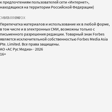
к предпочтениям пользователей сети «Интернет»,
находящихся на территории Российской Федерации)
СМИ2
SPARROW
INFOX
Перепечатка материалов и использование их в любой форме,
в том числе и в электронных СМИ, возможны только с
письменного разрешения редакции. Товарный знак Forbes
является исключительной собственностью Forbes Media Asia
Pte. Limited. Все права защищены.
AO «АС Рус Медиа»
·
2026
16+