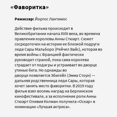
«Фаворитка»
Режиссер:
Йоргос Лантимос
Действие фильма происходит в
Великобритании начала XVIII века, во времена
правления королевы Анны Стюарт. Сюжет
сосредоточен на истории ее близкой подруги
леди Сары Мальборо (Рейчел Вайс), которая во
время войны с Францией фактически
руководит страной, пока сама королева
страдает от подагры и устраивает во дворце
утиные бега. Но однажды во
дворце появляется Эбигейл (Эмма Стоун) —
дальняя родственница леди Сары, которая
хочет занять место фаворитки. В 2019 году
фильм взял восемь наград на Берлинском
кинофестивале, а за исполнение роли Анны
Стюарт Оливия Колман получила «Оскар» в
номинации «Лучшая актриса».