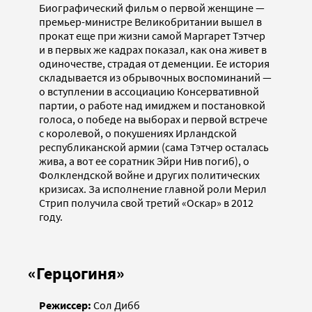
Биографический фильм о первой женщине —
премьер-министре Великобритании вышел в
прокат еще при жизни самой Маргарет Тэтчер
и в первых же кадрах показал, как она живет в
одиночестве, страдая от деменции. Ее история
складывается из обрывочных воспоминаний —
о вступлении в ассоциацию Консервативной
партии, о работе над имиджем и постановкой
голоса, о победе на выборах и первой встрече
с королевой, о покушениях Ирландской
республиканской армии (сама Тэтчер осталась
жива, а вот ее соратник Эйри Нив погиб), о
Фолклендской войне и других политических
кризисах. За исполнение главной роли Мерил
Стрип получила свой третий «Оскар» в 2012
году.
«Герцогиня»
Режиссер:
Сол Дибб