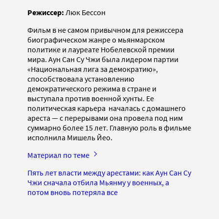
Режиссер:
Люк Бессон
Фильм в не самом привычном для режиссера
биографическом жанре о мьянмарском
политике и лауреате Нобелевской премии
мира. Аун Сан Су Чжи была лидером партии
«Национальная лига за демократию»,
способствовала установлению
демократического режима в стране и
выступала против военной хунты. Ее
политическая карьера началась с домашнего
ареста — с перерывами она провела под ним
суммарно более 15 лет. Главную роль в фильме
исполнила Мишель Йео.
Материал по теме
Пять лет власти между арестами: как Аун Сан Су
Чжи сначала отбила Мьянму у военных, а
потом вновь потеряла все