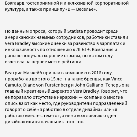
Бэкгаард гостеприимной и инклюзивной корпоративной
культуре, а также принципу «В — Веселье».
По данным опроса, который Statista проводит среди
американских наемных сотрудников, работники ставили
Vera Bradley высокие оценки за равенство в зарплатах и
инклюзивность по отношению к ЛГБТ+. Компания и
раньше получала хорошие отзывы, но в этом году
взлетела на первое место рейтинга.
Беатрис Маккейб пришла в компанию в 2016 году,
проработав до этого 15 лет на такие бренды, как Vince
Camuto, Diane von Furstenberg и John Galliano. Теперь она
главный креативный директор Vera Bradley. Говорит, что
ее поразило отсутствие иерархии — компанию многие
описывают как место, где руководители подразделений
говорят о себе «я работаю в отделе дизайна» или «я
работаю вместе с тем-то», а не «я возглавляю отдел
дизайна» или «я начальник того-то».