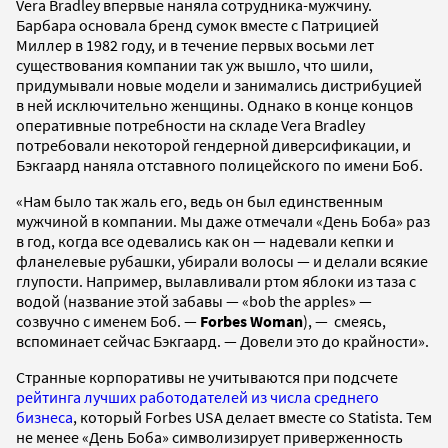
Vera Bradley впервые наняла сотрудника-мужчину.
Барбара основала бренд сумок вместе с Патрицией
Миллер в 1982 году, и в течение первых восьми лет
существования компании так уж вышло, что шили,
придумывали новые модели и занимались дистрибуцией
в ней исключительно женщины. Однако в конце концов
оперативные потребности на складе Vera Bradley
потребовали некоторой гендерной диверсификации, и
Бэкгаард наняла отставного полицейского по имени Боб.
«Нам было так жаль его, ведь он был единственным
мужчиной в компании. Мы даже отмечали «День Боба» раз
в год, когда все одевались как он — надевали кепки и
фланелевые рубашки, убирали волосы — и делали всякие
глупости. Например, вылавливали ртом яблоки из таза с
водой (название этой забавы — «bob the apples» —
созвучно с именем Боб. —
Forbes
Woman
), — смеясь,
вспоминает сейчас Бэкгаард. — Довели это до крайности».
Странные корпоративы не учитываются при подсчете
рейтинга лучших работодателей из числа среднего
бизнеса
, который Forbes USA делает вместе со Statista. Тем
не менее «День Боба» символизирует приверженность