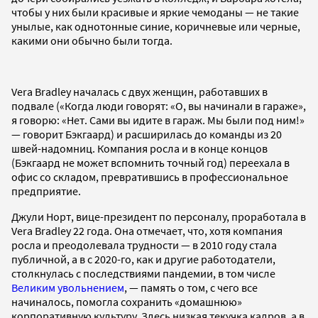
чтобы у них были красивые и яркие чемоданы — не такие
унылые, как однотонные синие, коричневые или черные,
какими они обычно были тогда.
Vera Bradley началась с двух женщин, работавших в
подвале («Когда люди говорят: «О, вы начинали в гараже»,
я говорю: «Нет. Сами вы идите в гараж. Мы были под ним!»
— говорит Бэкгаард) и расширилась до команды из 20
швей-надомниц. Компания росла и в конце концов
(Бэкгаард не может вспомнить точный год) переехала в
офис со складом, превратившись в профессиональное
предприятие.
Джули Норт, вице-президент по персоналу, проработала в
Vera Bradley 22 года. Она отмечает, что, хотя компания
росла и преодолевала трудности — в 2010 году стала
публичной, а в с 2020-го, как и другие работодатели,
столкнулась с последствиями пандемии, в том числе
Великим увольнением
, — память о том, с чего все
начиналось, помогла сохранить «домашнюю»
корпоративную культуру. Здесь низкая текучка кадров, а в