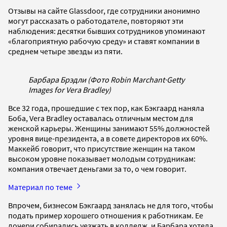
Отзывы на сайте Glassdoor, где сотрудники анонимно
могут рассказать о работодателе, повторяют эти
наблюдения: десятки бывших сотрудников упоминают
«благоприятную рабочую среду» и ставят компании в
среднем четыре звезды из пяти.
Барбара Брэдли (Фото Robin Marchant
·
Getty
Images for Vera Bradley)
Все 32 года, прошедшие с тех пор, как Бэкгаард наняла
Боба, Vera Bradley оставалась отличным местом для
женской карьеры. Женщины занимают 55% должностей
уровня вице-президента, а в совете директоров их 60%.
Маккейб говорит, что присутствие женщин на таком
высоком уровне показывает молодым сотрудникам:
компания отвечает деньгами за то, о чем говорит.
Материал по теме
Впрочем, бизнесом Бэкгаард занялась не для того, чтобы
подать пример хорошего отношения к работникам. Ее
дочери собирались уезжать в колледж, и Барбара хотела,