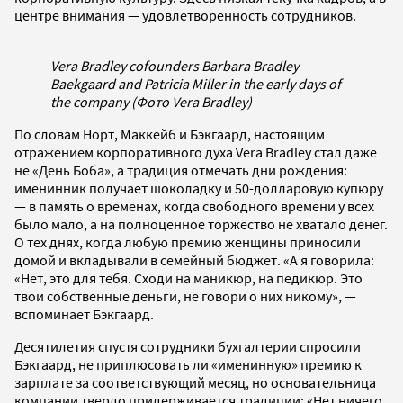
центре внимания — удовлетворенность сотрудников.
Vera Bradley cofounders Barbara Bradley
Baekgaard and Patricia Miller in the early days of
the company (Фото Vera Bradley)
По словам Норт, Маккейб и Бэкгаард, настоящим
отражением корпоративного духа Vera Bradley стал даже
не «День Боба», а традиция отмечать дни рождения:
именинник получает шоколадку и 50-долларовую купюру
— в память о временах, когда свободного времени у всех
было мало, а на полноценное торжество не хватало денег.
О тех днях, когда любую премию женщины приносили
домой и вкладывали в семейный бюджет. «А я говорила:
«Нет, это для тебя. Сходи на маникюр, на педикюр. Это
твои собственные деньги, не говори о них никому», —
вспоминает Бэкгаард.
Десятилетия спустя сотрудники бухгалтерии спросили
Бэкгаард, не приплюсовать ли «именинную» премию к
зарплате за соответствующий месяц, но основательница
компании твердо придерживается традиции: «Нет ничего