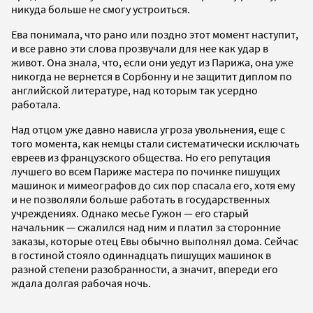
никуда больше не смогу устроиться.
Ева понимала, что рано или поздно этот момент наступит,
и все равно эти слова прозвучали для нее как удар в
живот. Она знала, что, если они уедут из Парижа, она уже
никогда не вернется в Сорбонну и не защитит диплом по
английской литературе, над которым так усердно
работала.
Над отцом уже давно нависла угроза увольнения, еще с
того момента, как немцы стали систематически исключать
евреев из французского общества. Но его репутация
лучшего во всем Париже мастера по починке пишущих
машинок и мимеографов до сих пор спасала его, хотя ему
и не позволяли больше работать в государственных
учреждениях. Однако месье Гужон — его старый
начальник — сжалился над ним и платил за сторонние
заказы, которые отец Евы обычно выполнял дома. Сейчас
в гостиной стояло одиннадцать пишущих машинок в
разной степени разобранности, а значит, впереди его
ждала долгая рабочая ночь.