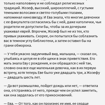
только наполовину и не соблюдал религиозных
традиций. Жозеф, высокий, широкоплечий, с густыми
темными волосами и светло-голубыми глазами,
напоминал кинозвезду. И Ева знала, что многие девчонки
с ее факультета согласились бы с ней, даже католички, чьи
родители не допустили бы, чтобы за их дочерьми
ухаживал еврей. Впрочем, Жозеф был не из тех, кто
привык ухаживать. Скорее, он попытался бы соблазнить
вас в темном углу библиотеки, а затем оставил бы на
грани обморока.
— У тебя ужасно задумчивый вид, малышка, — сказал он,
улыбаясь и целуя ее в обе щеки в знак приветствия. Его
мать знала Еву с рождения, и он обращался с ней так,
словно она все еще маленькая девочка, как в их первую
встречу, хотя теперь Еве было уже двадцать три, а Жозефу
— двадцать шесть лет.
— Да вот размышляю, пойдет дождь или нет, — ответила
она, отстраняясь от него, прежде чем он успел заметить,
как она зарделась от его прикосновений.
— Ева. — От того, как он произнес ее имя, ее сердце