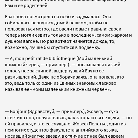
Евы и ее родителей.
Ева снова посмотрела на небо и задумалась. Она
собиралась вернуться домой пешком, чтобы не
пользоваться метро, где ввели новые правила: евреи
теперь могли ездить только в последнем, самом жарком и
душном вагоне. Но раз вот-вот начнется дождь, то,
возможно, лучше бы спуститься в подземку.
— А, mon petit rat de bibliothèque (Мой маленький
книжный червь, — прим.пер.), — послышался низкий
голос у нее за спиной, выдернувший Еву из ее
размышлений. Даже не оборачиваясь, она поняла, кто
это, ведь только один из Евиных знакомых ласково
называл ее «моим маленьким книжным червем».
— Bonjour (Здравствуй, — прим.пер.), Жозеф, — сухо
ответила она, почувствовав, как загораются ее щеки, — он
ей нравился, и это ее смущало. Жозеф Пелетье, один из
немногих студентов факультета английского языка,
носивший желтую звезду, в отличие от нее был евреем