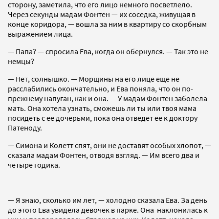
сторону, заметила, что его лицо немного посветлело.
Через секунды мадам Фонтен — их соседка, живущая в
конце коридора, — вошла за ним в квартиру со скорбным
выражением лица.
— Папа? — спросила Ева, когда он обернулся. — Так это не
немцы?
— Нет, солнышко. — Морщины на его лице еще не
расслабились окончательно, и Ева поняла, что он по-
прежнему напуган, как и она. — У мадам Фонтен заболела
мать. Она хотела узнать, сможешь ли ты или твоя мама
посидеть с ее дочерьми, пока она отведет ее к доктору
Патеноду.
— Симона и Колетт спят, они не доставят особых хлопот, —
сказала мадам Фонтен, отводя взгляд. — Им всего два и
четыре годика.
— Я знаю, сколько им лет, — холодно сказала Ева. За день
до этого Ева увидела девочек в парке. Она наклонилась к