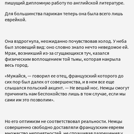
пишущий дипломную работу по английской литературе.
Для большинства парижан теперь она была всего лишь
еврейкой.
Она вздрогнула, неожиданно почувствовав холод. У неба
был зловещий вид: оно словно знало нечто неведомое ей.
Мрак, возникший из-за сгущающихся туч, казался
физическим воплощением той тьмы, которая накрыла
весь город.
«Мужайся, — говорил ее отец, французский которого до
сих пор был далек от совершенства, и в нем все еще
слышался польский акцент. — Не вешай нос. Немцы смогут
причинить нам беспокойство лишь в том случае, если мы
сами им это позволим».
Но его оптимизм не соответствовал реальности. Немцы
совершенно свободно доставляли французским евреям
множество неприятностей, не спрашивая разрешения у