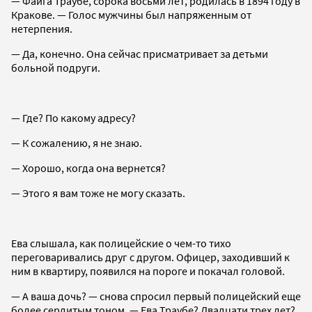
— Файга Траубе, сорока восьми лет, родилась в 1894 году в
Кракове. — Голос мужчины был напряженным от
нетерпения.
— Да, конечно. Она сейчас присматривает за детьми
больной подруги.
— Где? По какому адресу?
— К сожалению, я не знаю.
— Хорошо, когда она вернется?
— Этого я вам тоже не могу сказать.
Ева слышала, как полицейские о чем-то тихо
переговаривались друг с другом. Офицер, заходивший к
ним в квартиру, появился на пороге и покачал головой.
— А ваша дочь? — снова спросил первый полицейский еще
более сердитым тоном. — Ева Траубе? Двадцати трех лет?