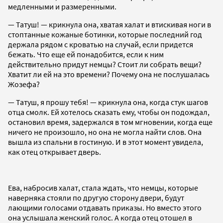
медленными и размеренными.
— Татуш! — крикнула она, хватая халат и втискивая ноги в
стоптанные кожаные ботинки, которые последний год
держала рядом с кроватью на случай, если придется
бежать. Что еще ей понадобится, если к ним
действительно придут немцы? Стоит ли собрать вещи?
Хватит ли ей на это времени? Почему она не послушалась
Жозефа?
— Татуш, я прошу тебя! — крикнула она, когда стук шагов
отца смолк. Ей хотелось сказать ему, чтобы он подождал,
остановил время, задержался в том мгновении, когда еще
ничего не произошло, но она не могла найти слов. Она
вышла из спальни в гостиную. И в этот момент увидела,
как отец открывает дверь.
Ева, набросив халат, стала ждать, что немцы, которые
наверняка стояли по другую сторону двери, будут
лающими голосами отдавать приказы. Но вместо этого
она услышала женский голос. А когда отец отошел в