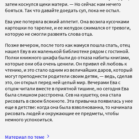
затем коснулся щеки матери. — Но сейчас нам нечего
бояться. Так что давайте доедать суп, пока не остыл.
Ева уже потеряла всякий аппетит. Она возила кусочками
картошки по тарелке, и ее желудок сжимался от тревоги,
которую не смогли развеять слова отца.
Позже вечером, после того как мамуся пошла спать, отец
нашел Еву в их маленькой библиотеке рядом с гостиной.
Полки книжного шкафа были до отказа набиты книгами,
которые они оба очень ценили. Он привил ей любовь к
чтению, и это стало одним из величайших даров, который
могут преподнести родители своим детям, — ведь, сделав
это, он открыл перед ней целый мир. Вечерами Ева с
отцом читали вместе в приятной тишине, но сегодня Ева
была слишком расстроена. Сев на кушетку, она стала
рисовать в своем блокноте. Эта привычка появилась у нее
еще в детстве: когда она была взволнованна, то начинала
рисовать людей и окружающие ее предметы, чтобы
немного успокоиться.
Материал по теме