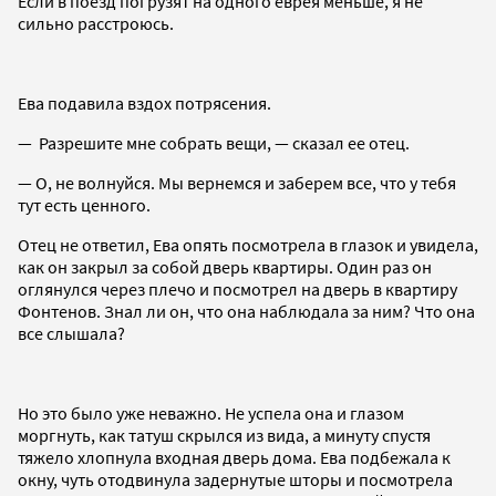
Если в поезд погрузят на одного еврея меньше, я не
сильно расстроюсь.
Ева подавила вздох потрясения.
— Разрешите мне собрать вещи, — сказал ее отец.
— О, не волнуйся. Мы вернемся и заберем все, что у тебя
тут есть ценного.
Отец не ответил, Ева опять посмотрела в глазок и увидела,
как он закрыл за собой дверь квартиры. Один раз он
оглянулся через плечо и посмотрел на дверь в квартиру
Фонтенов. Знал ли он, что она наблюдала за ним? Что она
все слышала?
Но это было уже неважно. Не успела она и глазом
моргнуть, как татуш скрылся из вида, а минуту спустя
тяжело хлопнула входная дверь дома. Ева подбежала к
окну, чуть отодвинула задернутые шторы и посмотрела