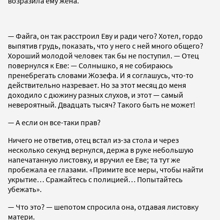
возразила ему жена.
— Файга, он так расстроил Еву и ради чего? Хотел, гордо
выпятив грудь, показать, что у него с ней много общего?
Хороший молодой человек так бы не поступил. — Отец
повернулся к Еве: — Солнышко, я не собираюсь
пренебрегать словами Жозефа. И я соглашусь, что-то
действительно назревает. Но за этот месяц до меня
доходило с дюжину разных слухов, и этот — самый
невероятный. Двадцать тысяч? Такого быть не может!
— А если он все-таки прав?
Ничего не ответив, отец встал из-за стола и через
несколько секунд вернулся, держа в руке небольшую
напечатанную листовку, и вручил ее Еве; та тут же
пробежала ее глазами. «Примите все меры, чтобы найти
укрытие… Сражайтесь с полицией… Попытайтесь
убежать».
— Что это? — шепотом спросила она, отдавая листовку
матери.