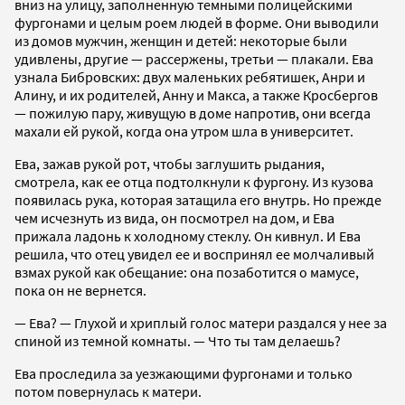
вниз на улицу, заполненную темными полицейскими
фургонами и целым роем людей в форме. Они выводили
из домов мужчин, женщин и детей: некоторые были
удивлены, другие — рассержены, третьи — плакали. Ева
узнала Бибровских: двух маленьких ребятишек, Анри и
Алину, и их родителей, Анну и Макса, а также Кросбергов
— пожилую пару, живущую в доме напротив, они всегда
махали ей рукой, когда она утром шла в университет.
Ева, зажав рукой рот, чтобы заглушить рыдания,
смотрела, как ее отца подтолкнули к фургону. Из кузова
появилась рука, которая затащила его внутрь. Но прежде
чем исчезнуть из вида, он посмотрел на дом, и Ева
прижала ладонь к холодному стеклу. Он кивнул. И Ева
решила, что отец увидел ее и воспринял ее молчаливый
взмах рукой как обещание: она позаботится о мамусе,
пока он не вернется.
— Ева? — Глухой и хриплый голос матери раздался у нее за
спиной из темной комнаты. — Что ты там делаешь?
Ева проследила за уезжающими фургонами и только
потом повернулась к матери.