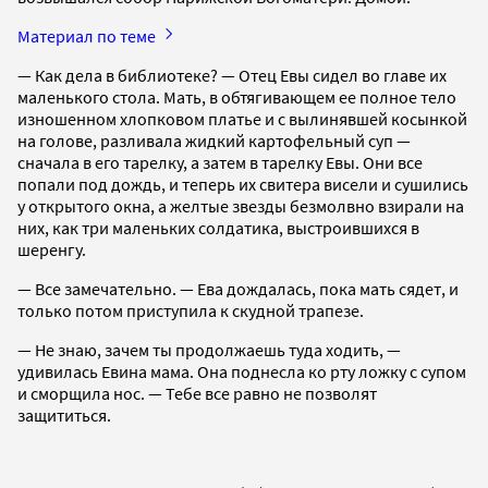
Материал по теме
— Как дела в библиотеке? — Отец Евы сидел во главе их
маленького стола. Мать, в обтягивающем ее полное тело
изношенном хлопковом платье и с вылинявшей косынкой
на голове, разливала жидкий картофельный суп —
сначала в его тарелку, а затем в тарелку Евы. Они все
попали под дождь, и теперь их свитера висели и сушились
у открытого окна, а желтые звезды безмолвно взирали на
них, как три маленьких солдатика, выстроившихся в
шеренгу.
— Все замечательно. — Ева дождалась, пока мать сядет, и
только потом приступила к скудной трапезе.
— Не знаю, зачем ты продолжаешь туда ходить, —
удивилась Евина мама. Она поднесла ко рту ложку с супом
и cморщила нос. — Тебе все равно не позволят
защититься.