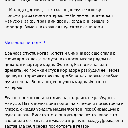
— Молодец, дочка, — сказал он, целуя ее в щеку. —
Присмотри за своей матерью. — Он нежно поцеловал
мамусю и закрыл за ними дверь, когда они вышли в
коридор. Замок тихо защелкнулся за их спинами.
Материал по теме
Два часа спустя, когда Колетт и Симона все еще спали в
своих кроватках, а мамуся тихо посапывала рядом на
диване в квартире мадам Фонтен, Ева тоже начала
дремать, но громкий стук в коридоре разбудил ее. Через
щелку в шторах уже начали пробиваться первые слабые
лучи солнца. Вероятно, вернулись мадам Фонтен с
матерью.
Ева осторожно встала с дивана, стараясь не разбудить
мамусю. На цыпочках она подошла к двери и посмотрела в
глазок, ожидая увидеть мадам Фонтен, перебирающую в
руках ключи. Вместо этого она увидела нечто такое, что
заставило ее ахнуть и в ужасе отпрянуть назад. Дрожа, она
заставила себя снова посмотреть в глазок.