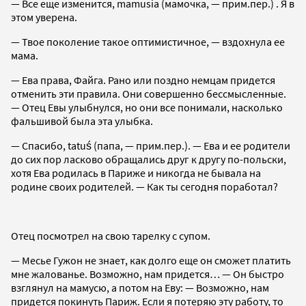
— Все еще изменится, mamusia (мамочка, — прим.пер.) . Я в
этом уверена.
— Твое поколение такое оптимистичное, — вздохнула ее
мама.
— Ева права, Файга. Рано или поздно немцам придется
отменить эти правила. Они совершенно бессмысленные.
— Отец Евы улыбнулся, но они все понимали, насколько
фальшивой была эта улыбка.
— Спасибо, tatuś (папа, — прим.пер.). — Ева и ее родители
до сих пор ласково обращались друг к другу по-польски,
хотя Ева родилась в Париже и никогда не бывала на
родине своих родителей. — Как ты сегодня поработал?
Отец посмотрел на свою тарелку с супом.
— Месье Гужон не знает, как долго еще он сможет платить
мне жалованье. Возможно, нам придется… — Он быстро
взглянул на мамусю, а потом на Еву: — Возможно, нам
придется покинуть Париж. Если я потеряю эту работу, то