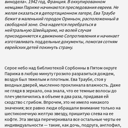
винодела». 1942 год, Франция. В оккупированном
немцами Париже начинаются преследования евреев. Не
желая оказаться в депортационном лагере, Ева Траубе
бежит в маленький городок Ориньон, расположенный в
свободной зоне. Она надеется перебраться в
нейтральную Швейцарию, но волей случая
присоединяется к движению Сопротивления и начинает
изготавливать поддельные документы, помогая сотням
еврейских детей покинуть страну.
Серое небо над библиотекой Сорбонны в Пятом округе
Парижа в любую минуту грозило разразиться дождем,
воздух был тяжелым и плотным. Ева Траубе, стоя у
входных дверей, мысленно проклинала влажность. Даже
не глядя в зеркало, она знала, что ее темные волосы до
плеч увеличились в объеме в два раза, придавая ей
сходство с грибом. Впрочем, это не имело никакого
значения; все равно люди обращали внимание только на
шестиконечную желтую звезду, пришитую слева на ее
кофте. Эта звезда перечеркивала все остальные черты ее
индивидуальности — такие, как дочь, подруга, англофил,