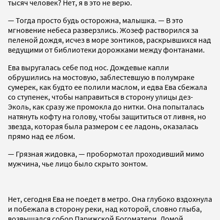
тысяч человек? Нет, я в это не верю.
— Тогда просто будь осторожна, малышка. — В это
мгновение небеса разверзлись. Жозеф растворился за
пеленой дождя, исчез в море зонтиков, раскрывшихся над
ведущими от библиотеки дорожками между фонтанами.
Ева выругалась себе под нос. Дождевые капли
обрушились на мостовую, заблестевшую в полумраке
сумерек, как будто ее полили маслом, и едва Ева сбежала
со ступенек, чтобы направиться в сторону улицы дез-
Эколь, как сразу же промокла до нитки. Она попыталась
натянуть кофту на голову, чтобы защититься от ливня, но
звезда, которая была размером с ее ладонь, оказалась
прямо над ее лбом.
— Грязная жидовка, — пробормотал проходивший мимо
мужчина, чье лицо было скрыто зонтом.
Нет, сегодня Ева не поедет в метро. Она глубоко вздохнула
и побежала в сторону реки, над которой, словно глыба,
возвышался собор Парижской Богоматери. Домой.