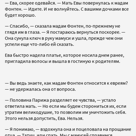
— Ева, скорее одевайся. — Мать Евы повернулась к мадам
Фонтен. — Идите. И не волнуйтесь. С вашими дочками все
будет хорошо.
— Спасибо, — сказала мадам Фонтен, по-прежнему не
глядя им в глаза. — Я постараюсь вернуться поскорее. —
Она сунула ключ в руку мамуси и ушла, прежде чем они
успели еще что-либо ей сказать.
Ева быстро надела платье, которое носила днем ранее,
пригладила волосы и вышла в гостиную к родителям.
— Вы ведь знаете, как мадам Фонтен относится к евреям?
— не удержалась она от вопроса.
— Половина Парижа разделяет ее чувства, — устало
ответила мать. — Но если мы будем сторониться их, если
утратим великодушие, то позволим им уничтожить себя.
Этого нельзя допустить, Ева. Нельзя.
— Я понимаю, — вздохнула она и поцеловала на прощание
отца. — Татуш, иди спать. Мы с мамусей справимся.