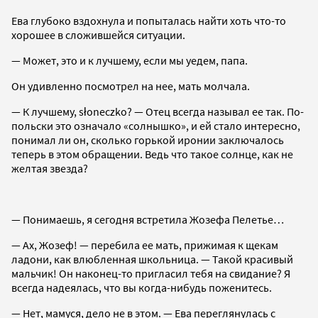
Ева глубоко вздохнула и попыталась найти хоть что-то
хорошее в сложившейся ситуации.
— Может, это и к лучшему, если мы уедем, папа.
Он удивленно посмотрел на нее, мать молчала.
— К лучшему, słoneczko? — Отец всегда называл ее так. По-
польски это означало «солнышко», и ей стало интересно,
понимал ли он, сколько горькой иронии заключалось
теперь в этом обращении. Ведь что такое солнце, как не
желтая звезда?
— Понимаешь, я сегодня встретила Жозефа Пелетье…
— Ах, Жозеф! — перебила ее мать, прижимая к щекам
ладони, как влюбленная школьница. — Такой красивый
мальчик! Он наконец-то пригласил тебя на свидание? Я
всегда надеялась, что вы когда-нибудь поженитесь.
— Нет, мамуся, дело не в этом. — Ева переглянулась с