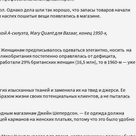
ол. Однако дела шли так хорошо, что запасы товаров начали
ом наспех пошитые вещи появлялись в магазине.
й А-силуэта, Mary Quant для Bazaar, конец 1950-х,
. Женщинам предписывалось одеваться элегантно, носить на
Великобритания постепенно оправлялась от дефицита,
 работали 29% британских женщин (16,5 млн), то в 1960-м — уже
их изысканных тканей и заменила их на твид и джерси. Ее
бразом жизни своих потенциальных клиентов, а не пыталась
модным магазинам Джейн Шепердсон. — Ее одежда должна
цей карманов на женских платьях, потому что это было удобно