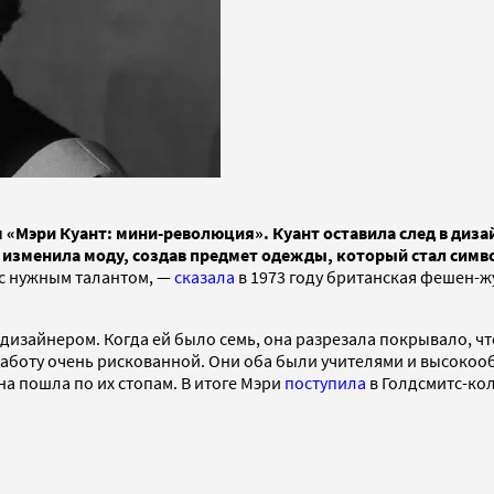
м «Мэри Куант: мини-революция». Куант оставила след в диза
ти изменила моду, создав предмет одежды, который стал си
 с нужным талантом, —
сказала
в 1973 году британская фешен-жу
ть дизайнером. Когда ей было семь, она разрезала покрывало, 
работу очень рискованной. Они оба были учителями и высоко
на пошла по их стопам. В итоге Мэри
поступила
в Голдсмитс-кол