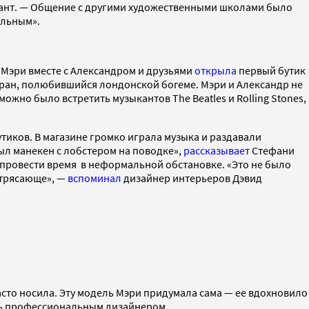
ант. — Общение с другими художественными школами было
альным».
 Мэри вместе с Александром и друзьями
открыла
первый бутик
торан, полюбившийся лондонской богеме. Мэри и Александр не
ожно было встретить музыкантов The Beatles и Rolling Stones,
тиков. В магазине громко играла музыка и раздавали
ыл манекен с лобстером на поводке»,
рассказывает
Стефани
ы провести время в неформальной обстановке. «Это не было
потрясающе», —
вспоминал
дизайнер интерьеров Дэвид
асто носила. Эту модель Мэри придумала сама — ее вдохновило
ать профессиональным дизайнером.