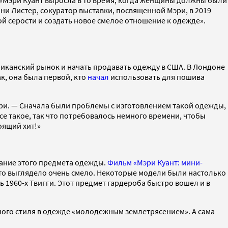
. «Мэри Куант выросла в то время, когда женщины должны были
и Листер, сокуратор выставки, посвященной Мэри, в 2019
й серости и создать новое смелое отношение к одежде».
риканский рынок и начать продавать одежду в США. В Лондоне
ак, она была первой, кто
начал
использовать для пошива
и. — Сначала были проблемы с изготовлением такой одежды,
се такое, так что потребовалось немного времени, чтобы
тоящий хит!»
ание этого предмета одежды.
Фильм «Мэри Куант: мини-
что выглядело очень смело. Некоторые модели были настолько
 1960-х Твигги. Этот предмет гардероба быстро вошел и в
ого стиля в одежде «молодежным землетрясением». А сама