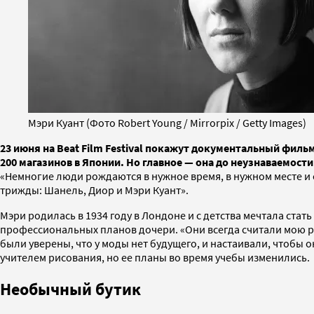
Мэри Куант (Фото Robert Young / Mirrorpix / Getty Images)
23 июня на Beat Film Festival покажут документальный филь
200 магазинов в Японии. Но главное — она до неузнаваемос
«Немногие люди рождаются в нужное время, в нужном месте и
трижды: Шанель, Диор и Мэри Куант».
Мэри родилась в 1934 году в Лондоне и с детства мечтала ста
профессиональных планов дочери. «Они всегда считали мою 
были уверены, что у моды нет будущего, и настаивали, чтобы о
учителем рисования, но ее планы во время учебы изменились.
Необычный бутик