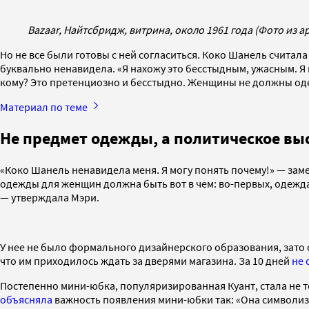
Bazaar, Найтсбридж, витрина, около 1961 года (Фото из а
Но не все были готовы с ней согласиться. Коко Шанель считал
буквально ненавидела. «Я нахожу это бесстыдным, ужасным. 
кому? Это претенциозно и бесстыдно. Женщины не должны одев
Материал по теме
Не предмет одежды, а политическое в
«Коко Шанель ненавидела меня. Я могу понять почему!» — заме
одежды для женщин должна быть вот в чем: во-первых, одежда 
— утверждала Мэри.
У нее не было формального дизайнерского образования, зато 
что им приходилось ждать за дверями магазина. За 10 дней
не 
Постепенно мини-юбка, популяризированная Куант, стала не 
объясняла
важность появления мини-юбки так: «Она символизи