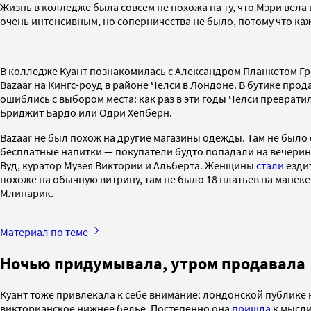
Жизнь в колледже была совсем не похожа на ту, что Мэри вел
очень интенсивным, но соперничества не было, потому что к
В колледже Куант познакомилась с Александром Планкетом Гр
Bazaar на Кингс-роуд в районе Челси в Лондоне. В бутике про
ошиблись с выбором места: как раз в эти годы Челси превратил
Бриджит Бардо или Одри Хепберн.
Bazaar не был похож на другие магазины одежды. Там не было
бесплатные напитки — покупатели будто попадали на вечеринк
Вуд, куратор Музея Виктории и Альберта. Женщины
стали
ездит
похоже на обычную витрину, там не было 18 платьев на манеке
Млинарик.
Материал по теме
Ночью придумывала, утром продавала
Куант тоже привлекала к себе внимание: лондонской публике 
викторианское нижнее белье. Постепенно она
пришла
к мысли