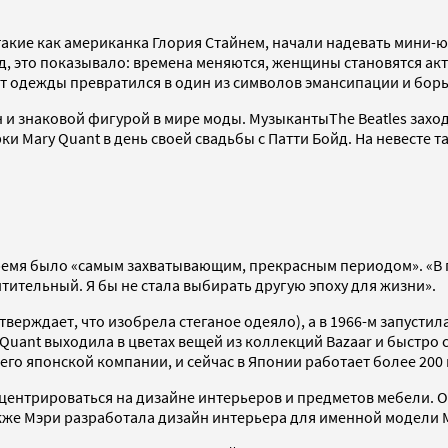
акие как американка Глория Стайнем, начали надевать мини-ю
льд, это показывало: времена меняются, женщины становятся 
мет одежды превратился в один из символов эмансипации и бор
знаковой фигурой в мире моды. МузыкантыThe Beatles заходил
и Mary Quant в день своей свадьбы с Патти Бойд. На невесте т
 время было «самым захватывающим, прекрасным периодом». «В
тительный. Я бы не стала выбирать другую эпоху для жизни».
верждает, что изобрела стеганое одеяло), а в 1966-м запустила
 Quant выходила в цветах вещей из коллекций Bazaar и быстро
 его японской компании, и сейчас в Японии работает более 200 
центрироваться на дизайне интерьеров и предметов мебели. О
же Мэри разработала дизайн интерьера для именной модели M