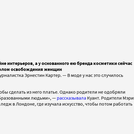
йне интерьеров, а у основанного ею бренда косметики сейчас
мволом освобождения женщин
рналистка Эрнестин Картер. — В моде у нас это случилось
чтобы сделать из него платье. Однако родители не одобряли
образованными людьми», —
рассказывала
Куант. Родители Мэри
ледж в Лондоне, где изучала искусство, чтобы потом работать