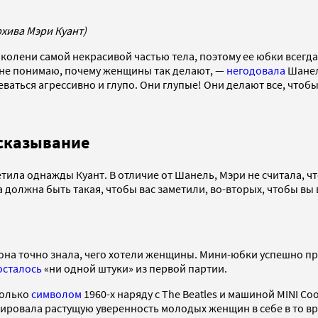
рхива Мэри Куант)
а колени самой некрасивой частью тела, поэтому ее юбки всег
Я не понимаю, почему женщины так делают, —
негодовала
Шанель
аться агрессивно и глупо. Они глупые! Они делают все, чтобы
ысказывание
тила однажды Куант. В отличие от Шанель, Мэри не считала, ч
должна быть такая, чтобы вас заметили, во-вторых, чтобы вы 
она точно знала, чего хотели женщины. Мини-юбки успешно пр
осталось
«ни одной штуки» из первой партии.
только
символом
1960-х наряду с The Beatles и машиной MINI C
ровала растущую уверенность молодых женщин в себе в то вр