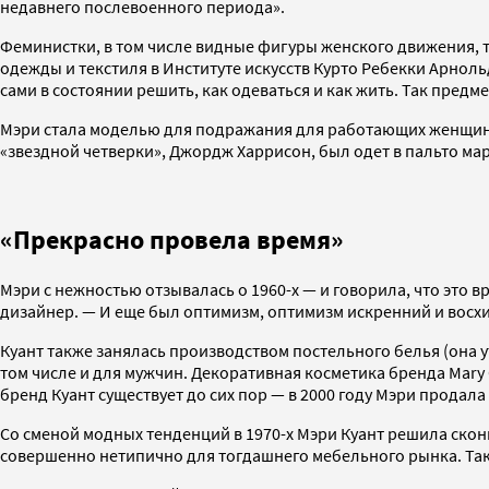
недавнего послевоенного периода».
Феминистки, в том числе видные фигуры женского движения, т
одежды и текстиля в Институте искусств Курто Ребекки Арно
сами в состоянии решить, как одеваться и как жить. Так пред
Мэри стала моделью для подражания для работающих женщин и 
«звездной четверки», Джордж Харрисон, был одет в пальто марк
«Прекрасно провела время»
Мэри с нежностью отзывалась о 1960-х — и говорила, что это
дизайнер. — И еще был оптимизм, оптимизм искренний и восхи
Куант также занялась производством постельного белья (она ут
том числе и для мужчин. Декоративная косметика бренда Mary
бренд Куант существует до сих пор — в 2000 году Мэри продала
Со сменой модных тенденций в 1970-х Мэри Куант решила скон
совершенно нетипично для тогдашнего мебельного рынка. Так