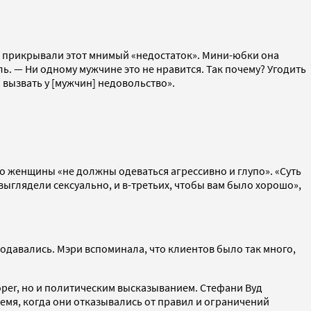
да прикрывали этот мнимый «недостаток». Мини-юбки она
. — Ни одному мужчине это не нравится. Так почему? Угодить
 вызвать у [мужчин] недовольство».
то женщины «не должны одеваться агрессивно и глупо». «Суть
выглядели сексуально, и в-третьих, чтобы вам было хорошо»,
одавались. Мэри вспоминала, что клиентов было так много,
ooper, но и политическим высказыванием. Стефани Вуд
емя, когда они отказывались от правил и ограничений