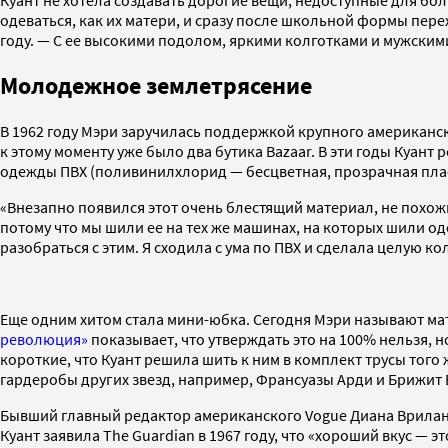
Куант не хотела создавать дорогие вещи, недоступные для бо
одеваться, как их матери, и сразу после школьной формы пере
году. — С ее высокими подолом, яркими колготками и мужским
Молодежное землетрясение
В 1962 году Мэри заручилась поддержкой крупного американс
к этому моменту уже было два бутика Bazaar. В эти годы Куант
одежды ПВХ (поливинилхлорид — бесцветная, прозрачная пла
«Внезапно появился этот очень блестящий материал, не похожи
потому что мы шили ее на тех же машинах, на которых шили од
разобраться с этим. Я сходила с ума по ПВХ и сделала целую 
Еще одним хитом стала мини-юбка. Сегодня Мэри называют ма
революция»
показывает, что утверждать это на 100% нельзя,
короткие, что Куант решила шить к ним в комплект трусы того
гардеробы других звезд, например, Франсуазы Арди и Брижит 
Бывший главный редактор американского Vogue Диана Вриланд
Куант заявила The Guardian в 1967 году, что «хороший вкус — э