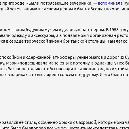
а в пригороде. «Были потрясающие вечеринки, —
вспоминала
Ку
аждый хотел заниматься своим делом и быть абсолютно оригин
ином, своим будущим мужем и деловым партнером. В 1955 году
давали одежду и аксессуары, а в подвале был организован рес
ся в сердце творческой жизни британской столицы. Там легко м
 спокойной и сдержанной атмосферы универмагов и дорогих бу
у. Мэри «подвешивала манекены к потолку, а однажды у нее б
ь в Bazaar не только чтобы насладиться шопингом, но и чтоб
нах в париках, это выглядело совсем по-другому. И это было 
нравился ее стиль, особенно брюки с бахромой, которые она ч
, что было бы здорово все же осуществить мечту детства и ст