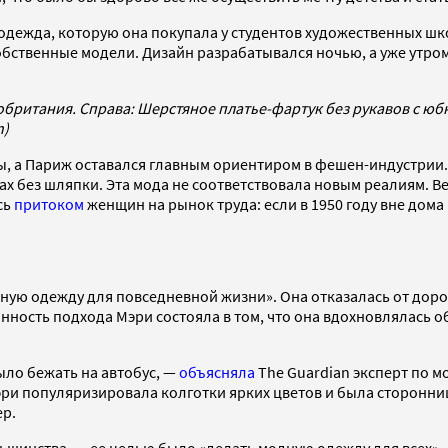
 одежда, которую она покупала у студентов художественных шк
 собственные модели. Дизайн разрабатывался ночью, а уже утр
обритания. Справа: Шерстяное платье-фартук без рукавов с юбко
n)
ы, а Париж оставался главным ориентиром в фешен-индустрии
ах без шляпки. Эта мода не соответствовала новым реалиям. 
сь
притоком
женщин на рынок труда: если в 1950 году вне дома
вную одежду для повседневной жизни». Она отказалась от дорог
ность подхода Мэри состояла в том, что она вдохновлялась о
ыло бежать на автобус, —
объясняла
The Guardian эксперт по 
Мэри популяризировала колготки ярких цветов и была сторонни
ер.