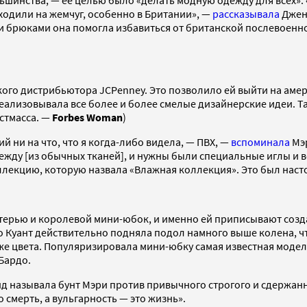
льшинства, — ее целью было «делать модную одежду для всех»
ходили на жемчуг, особенно в Британии», —
рассказывала
Дженн
и брюками она помогла избавиться от британской послевоенно
кого дистрибьютора JCPenney. Это позволило ей выйти на аме
 реализовывала все более и более смелые дизайнерские идеи. Т
стмасса. —
Forbes Woman
)
й ни на что, что я когда-либо видела, — ПВХ, —
вспоминала
Мэр
ежду [из обычных тканей], и нужны были специальные иглы и в
коллекцию, которую назвала «Влажная коллекция». Это был нас
терью и королевой мини-юбок, и именно ей приписывают созд
 но Куант действительно подняла подол намного выше колена, 
 же цвета. Популяризировала мини-юбку самая известная модель
Бардо.
 называла бунт Мэри против привычного строгого и сдержанн
то смерть, а вульгарность — это жизнь».