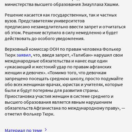
министерства высшего образования Зиауллаха Хашми.
Решение касается как государственных, так и частных
вузов. Представителям университетов
предписано незамедлительно ввести запрет и отчитаться
об этом. Решение вступило в силу немедленно и будет
действовать до особого уведомления.
Верховный комиссар ООН по правам человека Фолькер
Тюрк
заявил
, что, введя запрет, «Талибан» нарушил свои
международные обязательства и нанес еще один
«ужасающий и жестокий удар по правам афганских
женщин и девочек». «Помимо того, что девочкам
запрещено посещать среднюю школу, просто подумайте
обо всех женщинах-врачах, юристах и учителях, которые
были и будут потеряны для развития страны.
Приостановка участия женщин в системе среднего и
высшего образования является явным нарушением
обязательств Афганистана по международному праву», —
отметил Фолькер Тюрк.
Материал по теме