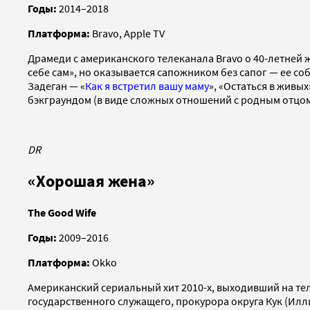
Годы:
2014–2018
Платформа:
Bravo, Apple TV
Драмеди с американского телеканала Bravo о 40-летней 
себе сам», но оказывается сапожником без сапог — ее с
Задеган — «
Как я встретил вашу маму
», «Остаться в жив
бэкграундом (в виде сложных отношений с родным отцом
DR
«Хорошая жена»
The Good Wife
Годы:
2009–2016
Платформа:
Okko
Американский сериальный хит 2010-х, выходивший на те
государственного служащего, прокурора округа Кук (Илли