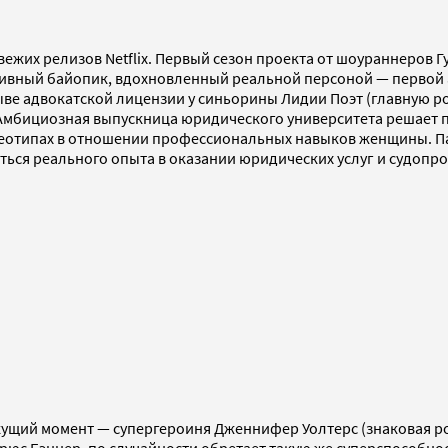
ежих релизов Netflix. Первый сезон проекта от шоураннеров Г
тивный байопик, вдохновленный реальной персоной — первой а
тзыве адвокатской лицензии у синьорины Лидии Поэт (главную 
. Амбициозная выпускница юридического университета решает 
ереотипах в отношении профессиональных навыков женщины. 
ься реального опыта в оказании юридических услуг и судопро
екущий момент — супергероиня Дженнифер Уолтерс (знаковая р