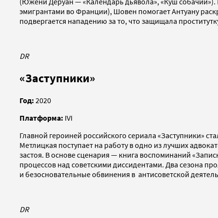
(Южени Деруан — «Календарь дьявола», «Куш собачий»).
эмигрантами во Франции), Шовен помогает Антуану раскр
подвергается нападению за то, что защищала проститутк
DR
«Заступники»
Год:
2020
Платформа:
IVI
Главной героиней российского сериала «Заступники» ста
Метлицкая поступает на работу в одно из лучших адвокат
застоя. В основе сценария — книга воспоминаний «Запи
процессов над советскими диссидентами. Два сезона про
и безосновательные обвинения в антисоветской деятель
DR