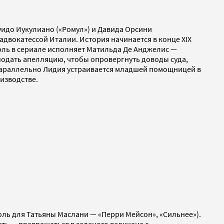
уидо Иукулиано («Ромул») и Давида Орсини
двокатессой Италии. История начинается в конце XIX
роль в сериале исполняет Матильда Де Анджелис —
подать апелляцию, чтобы опровергнуть доводы суда,
Параллельно Лидия устраивается младшей помощницей в
изводстве.
оль для Татьяны Маслани — «Перри Мейсон», «Сильнее»).