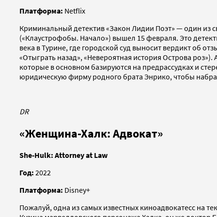
Платформа:
Netflix
Криминальный детектив «Закон Лидии Поэт» — один из св
(«Клаустрофобы. Начало») вышел 15 февраля. Это детек
века в Турине, где городской суд выносит вердикт об о
«Отыграть назад», «Невероятная история Острова роз»)
которые в основном базируются на предрассудках и ст
юридическую фирму родного брата Энрико, чтобы набрат
DR
«Женщина-Халк: Адвокат»
She-Hulk: Attorney at Law
Год:
2022
Платформа:
Disney+
Пожалуй, одна из самых известных киноадвокатесс на т