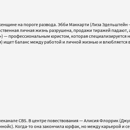
женщине на пороге развода. Эбби Маккарти (Лиза Эдельштейн —
обственная личная жизнь разрушена, продажи тиражей падают, а
ых») — профессиональным юристом, которая специализируется н
) ищет баланс между работой и личной жизнью и влюбляется в 
леканале CBS. В центре повествования — Алисия Флоррик (Джу
нойс). Когда-то она закончила юрфак, но между карьерой и се