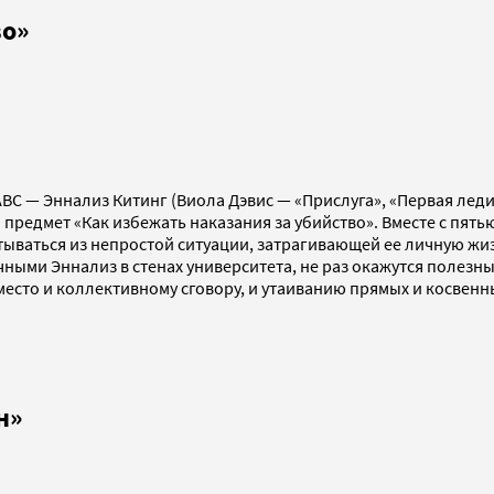
во»
BC — Эннализ Китинг (Виола Дэвис — «Прислуга», «Первая леди
едмет «Как избежать наказания за убийство». Вместе с пятью
утываться из непростой ситуации, затрагивающей ее личную ж
ными Эннализ в стенах университета, не раз окажутся полезн
место и коллективному сговору, и утаиванию прямых и косвенн
н»