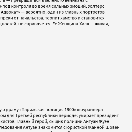
ть — превращаться в зеленого великана с
з-под контроля во время сильных эмоций, Уолтерс
: Адвокат» — вероятно, один из главных портретов
преки от начальства, терпит хамство и становится
дностей, но справляется. Ее Женщина-Халк — живая,
ную драму «Парижская полиция 1900» шоураннера
ом для Третьей республики периоде: умирает президент
хистов. Главный герой, сыщик полиции Антуан Жуэн
сследования Антуан знакомится с юристкой Жанной Шовен