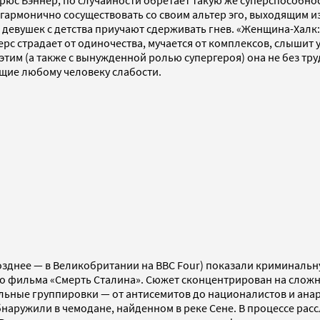
рюс Бэннер, по случайности обретает такую же суперспособнос
 гармонично сосуществовать со своим альтер эго, выходящим и
, девушек с детства приучают сдерживать гнев. «Женщина-Халк
ерс страдает от одиночества, мучается от комплексов, слышит у
этим (а также с вынужденной ролью супергероя) она не без тру
щие любому человеку слабости.
позднее — в Великобритании на BBC Four) показали криминаль
о фильма «Смерть Сталина». Сюжет сконцентрирован на сложн
ьные группировки — от антисемитов до националистов и анар
наружили в чемодане, найденном в реке Сене. В процессе ра