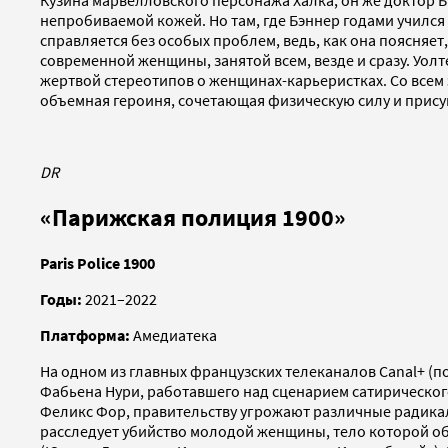
Кузина марвелловского персонажа Халка, он же доктор Б
непробиваемой кожей. Но там, где Бэннер годами учился
справляется без особых проблем, ведь, как она поясняет
современной женщины, занятой всем, везде и сразу. Уолт
жертвой стереотипов о женщинах-карьеристках. Со всем 
объемная героиня, сочетающая физическую силу и прису
DR
«Парижская полиция 1900»
Paris Police 1900
Годы:
2021–2022
Платформа:
Амедиатека
На одном из главных французских телеканалов Canal+ (
Фабьена Нури, работавшего над сценарием сатирическог
Феликс Фор, правительству угрожают различные радикал
расследует убийство молодой женщины, тело которой об