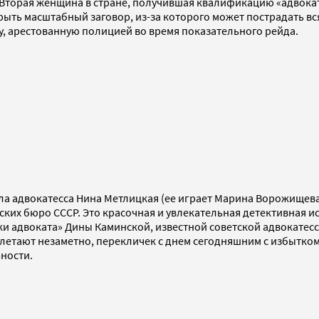
 Вторая женщина в стране, получившая квалификацию «адвокат
ыть масштабный заговор, из-за которого может пострадать вс
у, арестованную полицией во время показательного рейда.
ла адвокатесса Нина Метлицкая (ее играет Марина Ворожищева 
ских бюро СССР. Это красочная и увлекательная детективная и
ски адвоката» Дины Каминской, известной советской адвокате
летают незаметно, перекличек с днем сегодняшним с избытком
ности.