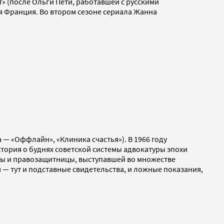
» (после Ольги Пети, работавшей с русскими
я Франция. Во втором сезоне сериала Жанна
— «Оффлайн», «Клиника счастья»). В 1966 году
стория о буднях советской системы адвокатуры эпохи
ссы и правозащитницы, выступавшей во множестве
 — тут и подставные свидетельства, и ложные показания,