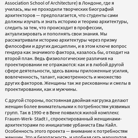
Association School of Architecture) в Лондоне, где я
училась, мы не проходили творческих биографий
архитекторов — предполагается, что студенты сами
должны изучать и знать историю и теорию архитектуры,
следить за тем, что происходит в профессии,
актуализировать и пополнять свои знания. Мы
рассматривали историю архитектуры через призму
философии и других дисциплин, и в этом ключе вопрос
гендера как значимого фактора, казалось бы, отходит на
второй план. Ведь физиологические различия на
проектировании не отражаются: как и в любой другой
сфере деятельности, здесь важны приложенные усилия,
вовлеченность, талант, насмотренность и множество
других факторов. Женщины так же рискованны и смелы в
проектировании, как и мужчины.
С другой стороны, постоянная двойная нагрузка делают
женщин более внимательными к потребностям уязвимых
групп. Так в 1990-е в Вене появился жилой комплекс
Frauen-Werk- Stadt I , спроектированный женщинами-
архитекторами по инициативе урбаниста Евы Кайл.
Особенность этого проекта — внимание к потребностям
женщин. Это и безопасность, и удобная сеть маршрутов