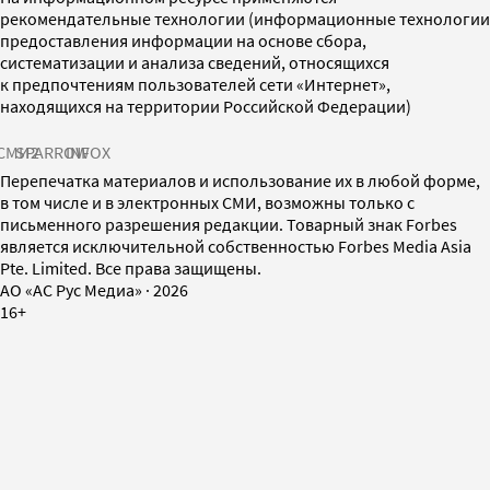
рекомендательные технологии (информационные технологии
предоставления информации на основе сбора,
систематизации и анализа сведений, относящихся
к предпочтениям пользователей сети «Интернет»,
находящихся на территории Российской Федерации)
СМИ2
SPARROW
INFOX
Перепечатка материалов и использование их в любой форме,
в том числе и в электронных СМИ, возможны только с
письменного разрешения редакции. Товарный знак Forbes
является исключительной собственностью Forbes Media Asia
Pte. Limited. Все права защищены.
AO «АС Рус Медиа»
·
2026
16+