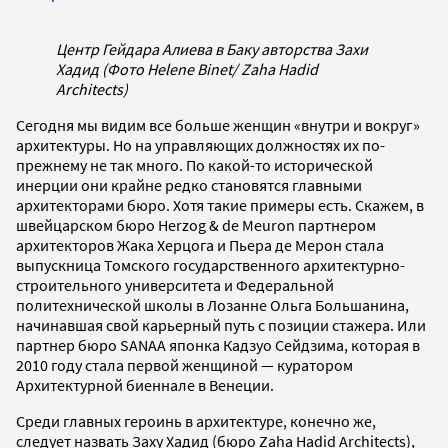
Центр Гейдара Алиева в Баку авторства Захи
Хадид (Фото Helene Binet/ Zaha Hadid
Architects)
Сегодня мы видим все больше женщин «внутри и вокруг»
архитектуры. Но на управляющих должностях их по-
прежнему не так много. По какой-то исторической
инерции они крайне редко становятся главными
архитекторами бюро. Хотя такие примеры есть. Скажем, в
швейцарском бюро Herzog & de Meuron партнером
архитекторов Жака Херцога и Пьера де Мерон стала
выпускница Томского государственного архитектурно-
строительного университета и Федеральной
политехнической школы в Лозанне Ольга Большанина,
начинавшая свой карьерный путь с позиции стажера. Или
партнер бюро SANAA японка Кадзуо Сейдзима, которая в
2010 году стала первой женщиной — куратором
Архитектурной биеннале в Венеции.
Среди главных героинь в архитектуре, конечно же,
следует назвать Заху Хадид (бюро Zaha Hadid Architects),