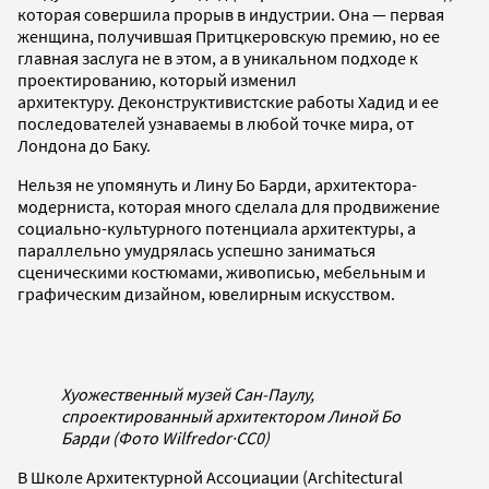
которая совершила прорыв в индустрии. Она — первая
женщина, получившая Притцкеровскую премию, но ее
главная заслуга не в этом, а в уникальном подходе к
проектированию, который изменил
архитектуру. Деконструктивистские работы Хадид и ее
последователей узнаваемы в любой точке мира, от
Лондона до Баку.
Нельзя не упомянуть и Лину Бо Барди, архитектора-
модерниста, которая много сделала для продвижение
социально-культурного потенциала архитектуры, а
параллельно умудрялась успешно заниматься
сценическими костюмами, живописью, мебельным и
графическим дизайном, ювелирным искусством.
Хуожественный музей Сан-Паулу,
спроектированный архитектором Линой Бо
Барди (Фото Wilfredor
·
CC0)
В Школе Архитектурной Ассоциации (Architectural