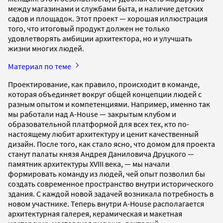
между магазинами и службами быта, и наличие детских
садов и площадок. Этот проект — хорошая иллюстрация
того, что итоговый продукт должен не только
удовлетворять амбиции архитектора, но и улучшать
жизни многих людей.
Материал по теме
Проектирование, как правило, происходит в команде,
которая объединяет вокруг общей концепции людей с
разным опытом и компетенциями. Например, именно так
мы работали над A-House — закрытым клубом и
образовательной платформой для всех тех, кто по-
настоящему любит архитектуру и ценит качественный
дизайн. После того, как стало ясно, что домом для проекта
станут палаты князя Андрея Даниловича Друцкого —
памятник архитектуры XVIII века, — мы начали
формировать команду из людей, чей опыт позволил бы
создать современное пространство внутри исторического
здания. С каждой новой задачей возникала потребность в
новом участнике. Теперь внутри A-House располагается
архитектурная галерея, керамическая и макетная