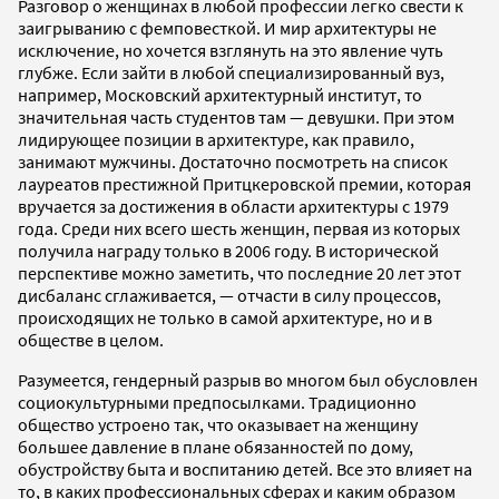
Разговор о женщинах в любой профессии легко свести к
заигрыванию с фемповесткой. И мир архитектуры не
исключение, но хочется взглянуть на это явление чуть
глубже. Если зайти в любой специализированный вуз,
например, Московский архитектурный институт, то
значительная часть студентов там — девушки. При этом
лидирующее позиции в архитектуре, как правило,
занимают мужчины. Достаточно посмотреть на список
лауреатов престижной Притцкеровской премии, которая
вручается за достижения в области архитектуры с 1979
года. Среди них всего шесть женщин, первая из которых
получила награду только в 2006 году. В исторической
перспективе можно заметить, что последние 20 лет этот
дисбаланс сглаживается, — отчасти в силу процессов,
происходящих не только в самой архитектуре, но и в
обществе в целом.
Разумеется, гендерный разрыв во многом был обусловлен
социокультурными предпосылками. Традиционно
общество устроено так, что оказывает на женщину
большее давление в плане обязанностей по дому,
обустройству быта и воспитанию детей. Все это влияет на
то, в каких профессиональных сферах и каким образом