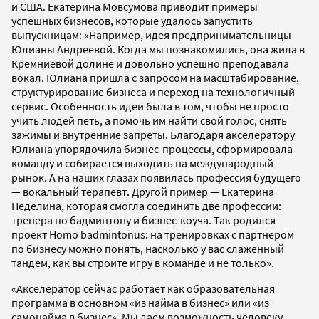
и США. Екатерина Мовсумова приводит примеры
успешных бизнесов, которые удалось запустить
выпускницам: «Например, идея предпринимательницы
Юлианы Андреевой. Когда мы познакомились, она жила в
Кремниевой долине и довольно успешно преподавала
вокал. Юлиана пришла с запросом на масштабирование,
структурирование бизнеса и переход на технологичный
сервис. Особенность идеи была в том, чтобы не просто
учить людей петь, а помочь им найти свой голос, снять
зажимы и внутренние запреты. Благодаря акселератору
Юлиана упорядочила бизнес-процессы, сформировала
команду и собирается выходить на международный
рынок. А на наших глазах появилась профессия будущего
— вокальный терапевт. Другой пример — Екатерина
Неделина, которая смогла соединить две профессии:
тренера по бадминтону и бизнес-коуча. Так родился
проект Homo badmintonus: на тренировках с партнером
по бизнесу можно понять, насколько у вас слаженный
тандем, как вы строите игру в команде и не только».
«Акселератор сейчас работает как образовательная
программа в основном «из найма в бизнес» или «из
самонайма в бизнес». Мы даем возможность человеку