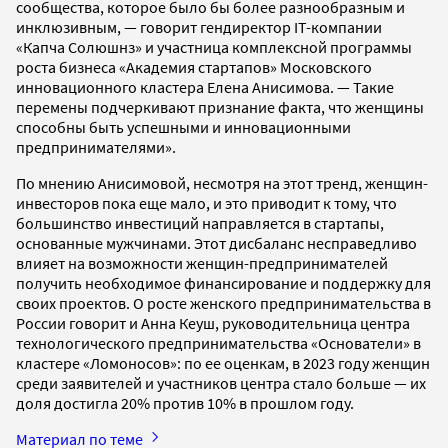
сообщества, которое было бы более разнообразным и
инклюзивным, — говорит гендиректор IT-компании
«Капча Солюшнз» и участница комплексной программы
роста бизнеса «Академия стартапов» Московского
инновационного кластера Елена Анисимова. — Такие
перемены подчеркивают признание факта, что женщины
способны быть успешными и инновационными
предпринимателями».
По мнению Анисимовой, несмотря на этот тренд, женщин-
инвесторов пока еще мало, и это приводит к тому, что
большинство инвестиций направляется в стартапы,
основанные мужчинами. Этот дисбаланс несправедливо
влияет на возможности женщин-предпринимателей
получить необходимое финансирование и поддержку для
своих проектов. О росте женского предпринимательства в
России говорит и Анна Кеуш, руководительница центра
технологического предпринимательства «Основатели» в
кластере «Ломоносов»: по ее оценкам, в 2023 году женщин
среди заявителей и участников центра стало больше — их
доля достигла 20% против 10% в прошлом году.
Материал по теме