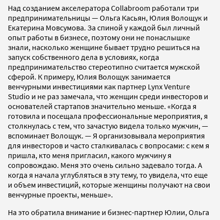
Над созданием акселератора Collabroom работали три
предпринимательницы — Ольга Касьян, Юлия Волощук и
Екатерина Мовсумова. За спиной у каждой был личный
опыт работы в бизнесе, поэтому они не понаслышке
знали, насколько женщине бывает трудно решиться на
запуск собственного дела в условиях, когда
предпринимательство стереотипно считается мужской
сферой. К примеру, Юлия Волощук занимается
венчурными инвестициями как партнер Lynx Venture
Studio и не раз замечала, что женщин среди инвесторов и
основателей стартапов значительно меньше. «Когда я
готовила и посещала профессиональные мероприятия, я
столкнулась с тем, что зачастую видела только мужчин, —
вспоминает Волощук. — Я организовывала мероприятия
для инвесторов и часто сталкивалась с вопросами: с кем я
пришла, кто меня пригласил, какого мужчину я
сопровождаю. Меня это очень сильно задевало тогда. А
когда я начала углубляться в эту тему, то увидела, что еще
и объем инвестиций, которые женщины получают на свои
венчурные проекты, меньше».
На это обратила внимание и бизнес-партнер Юлии, Ольга