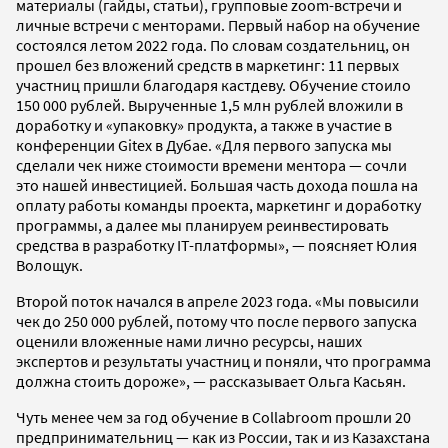
материалы (гайды, статьи), групповые zoom-встречи и
личные встречи с менторами. Первый набор на обучение
состоялся летом 2022 года. По словам создательниц, он
прошел без вложений средств в маркетинг: 11 первых
участниц пришли благодаря кастдеву. Обучение стоило
150 000 рублей. Вырученные 1,5 млн рублей вложили в
доработку и «упаковку» продукта, а также в участие в
конференции Gitex в Дубае. «Для первого запуска мы
сделали чек ниже стоимости времени ментора — сочли
это нашей инвестицией. Большая часть дохода пошла на
оплату работы команды проекта, маркетинг и доработку
программы, а далее мы планируем реинвестировать
средства в разработку IT-платформы», — поясняет Юлия
Волощук.
Второй поток начался в апреле 2023 года. «Мы повысили
чек до 250 000 рублей, потому что после первого запуска
оценили вложенные нами лично ресурсы, наших
экспертов и результаты участниц и поняли, что программа
должна стоить дороже», — рассказывает Ольга Касьян.
Чуть менее чем за год обучение в Collabroom прошли 20
предпринимательниц — как из России, так и из Казахстана