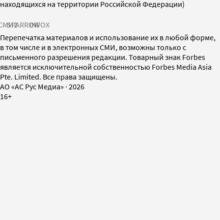
находящихся на территории Российской Федерации)
СМИ2
SPARROW
INFOX
Перепечатка материалов и использование их в любой форме,
в том числе и в электронных СМИ, возможны только с
письменного разрешения редакции. Товарный знак Forbes
является исключительной собственностью Forbes Media Asia
Pte. Limited. Все права защищены.
AO «АС Рус Медиа»
·
2026
16+