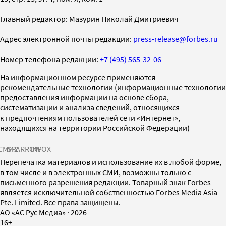
Главный редактор: Мазурин Николай Дмитриевич
Адрес электронной почты редакции:
press-release@forbes.ru
Номер телефона редакции:
+7 (495) 565-32-06
На информационном ресурсе применяются
рекомендательные технологии (информационные технологии
предоставления информации на основе сбора,
систематизации и анализа сведений, относящихся
к предпочтениям пользователей сети «Интернет»,
находящихся на территории Российской Федерации)
СМИ2
SPARROW
INFOX
Перепечатка материалов и использование их в любой форме,
в том числе и в электронных СМИ, возможны только с
письменного разрешения редакции. Товарный знак Forbes
является исключительной собственностью Forbes Media Asia
Pte. Limited. Все права защищены.
AO «АС Рус Медиа»
·
2026
16+