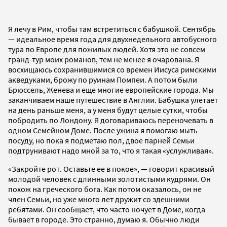
Я лечу в Рим, чтобы там встретиться с бабушкой. Сентябрь
— идеальное время года для двухнедельного автобусного
тура по Европе для пожилых людей. Хотя это не совсем
гранд-тур моих романов, тем не менее я очарована. Я
восхищаюсь сохранившимися со времен Иисуса римскими
акведуками, брожу по руинам Помпеи. А потом были
Брюссель, Женева и еще многие европейские города. Мы
заканчиваем наше путешествие в Англии. Бабушка улетает
на день раньше меня, а у меня будут целые сутки, чтобы
побродить по Лондону. Я договариваюсь переночевать в
одном Семейном Доме. После ужина я помогаю мыть
посуду, но пока я подметаю пол, двое парней Семьи
подтрунивают надо мной за то, что я такая «услужливая».
«Закройте рот. Оставьте ее в покое», — говорит красивый
молодой человек с длинными золотистыми кудрями. Он
похож на греческого бога. Как потом оказалось, он не
член Семьи, но уже много лет дружит со здешними
ребятами. Он сообщает, что часто ночует в Доме, когда
бывает в городе. Это странно, думаю я. Обычно люди