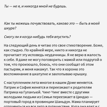
Ты — не я, и никогда мной не будешь.
Как ты можешь почувствовать, каково это — быть в моей
шкуре?
Смогу ли я когда-нибудь тебя впустить?
На следующий день я читаю это свое стихотворение. Боже,
как стыдно. По крайней мере, никто и никогда не
прочитает эту исповедь неудачницы. Я не верю в жалость
к себе. Я даже не могу поговорить с мамой или подругой о
том, что произошло, боюсь, что они сообщат об этом
пастырям, и меня накажут. Так что я хороню это
воспоминание в шкатулке и захлопываю крышку.
С наступлением лета многое в нашем Доме меняется.
Патрик и София женятся и переезжают к родителям
Патрика на Гуланъюй. Чинг-Чинг вместе с другими
молодыми людьми из Семьи переезжает в Циндао —
портовый город в провинции Шаньдун. Мама планирует
отправиться на все лето в путешествие. Куда она едет и с