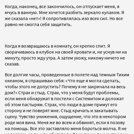
Когда, наконец, все закончилось, он отпускает меня, я
мчусь в ванную. Мне хочется разбить зеркало кулаком. Я
же сказала «нет»! Я сопротивлялась изо всех сил. Но все
равно не смогла себя защитить.
Когда я возвращаюсь в комнату, он крепко спит. Я
сворачиваюсь в клубок на своей кровати и, не уснув ни на
минуту, просто жду утра. А затем ухожу, никому ничего не
сказав.
Все долгие часы, проведенные в полете над темным Тихим
океаном, я спрашиваю себя: «Что еще я могла сделать,
чтобы этого не допустить? Почему я не закричала на весь
дом?» Страх и стыд. Страх, что у меня будут проблемы,
если меня обнаружат в постели с Системитом и доложат
об этом пастырям. Страх, что люди в доме примут его
сторону и не поверят мне. Стыд кричать и закатывать
сцену. Чувство унижения, ощущение, что это в некотором
роде моя вина. Меня же во всем и обвинят, если я позову
на помощь. Все это заставляло меня бороться молча. Я не