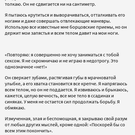
толкаю. Он не сдвигается ни на сантиметр.
Я пытаюсь крутиться и выворачиваться, отталкивать его
ногами и даже совершать отвлекающие маневры.
Использую все известные мне борцовские приемы, но он
держит мои запястья и всем телом давит на мои ноги.
«Повторяю: я совершенно не хочу заниматься с тобой
сексом. Я не скромничаю и не играю в недотрогу. Это
однозначное «нет!»
Он сверкает зубами, растягивая губы в мрачноватой
улыбке, а его хватка становится все крепче. Я напрягаюсь
всем телом, но он не поддается. Я извиваюсь и брыкаюсь,
кажется, целую вечность, все мое тело в ссадинах и
синяках. У меня не остается сил продолжать борьбу. Я
обмякаю.
Измученная, злая и беспомощная, я закрываю свой разум
от любых других мыслей, кроме одной: «Поскорей бы со
всем этим покончить».