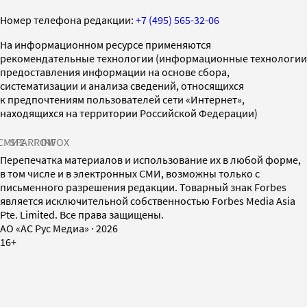
Номер телефона редакции:
+7 (495) 565-32-06
На информационном ресурсе применяются
рекомендательные технологии (информационные технологии
предоставления информации на основе сбора,
систематизации и анализа сведений, относящихся
к предпочтениям пользователей сети «Интернет»,
находящихся на территории Российской Федерации)
СМИ2
SPARROW
INFOX
Перепечатка материалов и использование их в любой форме,
в том числе и в электронных СМИ, возможны только с
письменного разрешения редакции. Товарный знак Forbes
является исключительной собственностью Forbes Media Asia
Pte. Limited. Все права защищены.
AO «АС Рус Медиа»
·
2026
16+