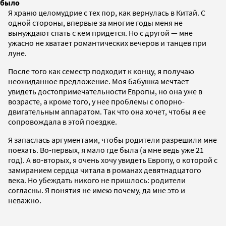
было
Я храню целомудрие с тех пор, как вернулась в Китай. С
одной стороны, впервые за многие годы меня не
вынуждают спать с кем придется. Но с другой — мне
ужасно не хватает романтических вечеров и танцев при
луне.
После того как семестр подходит к концу, я получаю
неожиданное предложение. Моя бабушка мечтает
увидеть достопримечательности Европы, но она уже в
возрасте, а кроме того, у нее проблемы с опорно-
двигательным аппаратом. Так что она хочет, чтобы я ее
сопровождала в этой поездке.
Я запаслась аргументами, чтобы родители разрешили мне
поехать. Во-первых, я мало где была (а мне ведь уже 21
год). А во-вторых, я очень хочу увидеть Европу, о которой с
замиранием сердца читала в романах девятнадцатого
века. Но убеждать никого не пришлось: родители
согласны. Я понятия не имею почему, да мне это и
неважно.