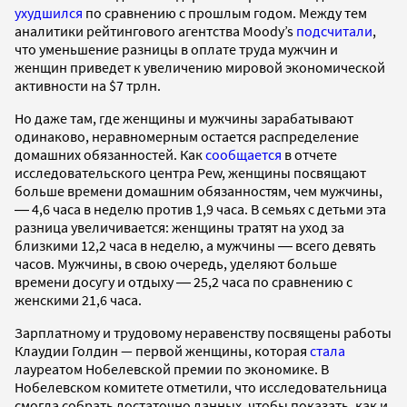
ухудшился
по сравнению с прошлым годом. Между тем
аналитики рейтингового агентства Moody’s
подсчитали
,
что уменьшение разницы в оплате труда мужчин и
женщин приведет к увеличению мировой экономической
активности на $7 трлн.
Но даже там, где женщины и мужчины зарабатывают
одинаково, неравномерным остается распределение
домашних обязанностей. Как
сообщается
в отчете
исследовательского центра Pew, женщины посвящают
больше времени домашним обязанностям, чем мужчины,
― 4,6 часа в неделю против 1,9 часа. В семьях с детьми эта
разница увеличивается: женщины тратят на уход за
близкими 12,2 часа в неделю, а мужчины ― всего девять
часов. Мужчины, в свою очередь, уделяют больше
времени досугу и отдыху ― 25,2 часа по сравнению с
женскими 21,6 часа.
Зарплатному и трудовому неравенству посвящены работы
Клаудии Голдин — первой женщины, которая
стала
лауреатом Нобелевской премии по экономике. В
Нобелевском комитете отметили, что исследовательница
смогла собрать достаточно данных, чтобы показать, как и