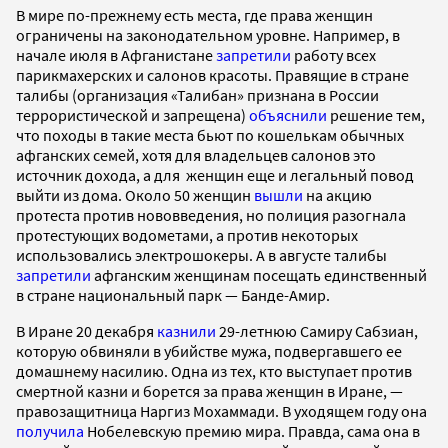
В мире по-прежнему есть места, где права женщин
ограничены на законодательном уровне. Например, в
начале июля в Афганистане
запретили
работу всех
парикмахерских и салонов красоты. Правящие в стране
талибы (организация «Талибан» признана в России
террористической и запрещена)
объяснили
решение тем,
что походы в такие места бьют по кошелькам обычных
афганских семей, хотя для владельцев салонов это
источник дохода, а для женщин еще и легальный повод
выйти из дома. Около 50 женщин
вышли
на акцию
протеста против нововведения, но полиция разогнала
протестующих водометами, а против некоторых
использовались электрошокеры. А в августе талибы
запретили
афганским женщинам посещать единственный
в стране национальный парк — Банде-Амир.
В Иране 20 декабря
казнили
29-летнюю Самиру Сабзиан,
которую обвиняли в убийстве мужа, подвергавшего ее
домашнему насилию. Одна из тех, кто выступает против
смертной казни и борется за права женщин в Иране, —
правозащитница Наргиз Мохаммади. В уходящем году она
получила
Нобелевскую премию мира. Правда, сама она в