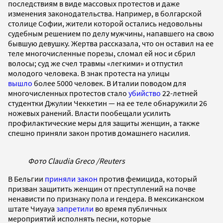
последствиям в виде массовых протестов и даже
изменения законодательства. Например, в болгарской
столице Софии, жители которой остались недовольны
судебным решением по делу мужчины, напавшего на свою
бывшую девушку. Жертва рассказала, что он оставил на ее
теле многочисленные порезы, сломал ей нос и сбрил
волосы; суд же счел травмы «легкими» и отпустил
молодого человека. В знак протеста на улицы
вышло
более 5000 человек. В Италии поводом для
многочисленных протестов стало
убийство
22-летней
студентки Джулии Чеккетин — на ее теле обнаружили 26
ножевых ранений. Власти пообещали усилить
профилактические меры для защиты женщин, а также
спешно приняли закон против домашнего насилия.
Фото Claudia Greco /Reuters
В Бельгии
приняли закон
против фемицида, который
призван защитить женщин от преступлений на почве
ненависти по признаку пола и гендера. В мексиканском
штате Чиуауа
запретили
во время публичных
мероприятий исполнять песни, которые