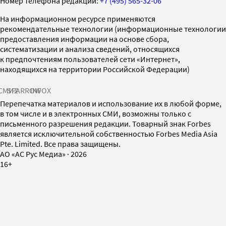
Номер телефона редакции:
+7 (495) 565-32-06
На информационном ресурсе применяются
рекомендательные технологии (информационные технологии
предоставления информации на основе сбора,
систематизации и анализа сведений, относящихся
к предпочтениям пользователей сети «Интернет»,
находящихся на территории Российской Федерации)
СМИ2
SPARROW
INFOX
Перепечатка материалов и использование их в любой форме,
в том числе и в электронных СМИ, возможны только с
письменного разрешения редакции. Товарный знак Forbes
является исключительной собственностью Forbes Media Asia
Pte. Limited. Все права защищены.
AO «АС Рус Медиа»
·
2026
16+