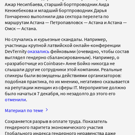
Ажар Несипбаева, старший бортпроводник Аида
Кенжебекова и младший бортпроводник Дарья
Гончаренко выполнили два сектора перелета по
маршрутам Астана — Петропавловск — Астана и Астана —
Омск — Астана.
Но случались и курьезные скандалы. Например,
участницы крупной латвийской онлайн-конференции
DevTernity
оказались
фейковыми (очевидно, чтобы состав
выглядел гендерно сбалансированным). Например, о
«разработчице из Coinbase» Анне Бойко никогда не
слышали другие сотрудники этой компании. Реальные
спикеры были возмущены действиями организаторов:
подобная практика, по их мнению, негативно сказывается
на репутации женщин из сферы IT. Мероприятие должно
было начаться 7 декабря, но незадолго до этого его
отменили
.
Материал по теме
Сохраняется разрыв в оплате труда. Показатель
гендерного паритета экономического участия
Глобального индекса гендерного неравенства даже