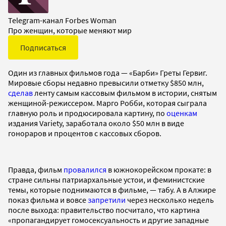
Telegram-канал Forbes Woman
Про женщин, которые меняют мир
Подписаться
Один из главных фильмов года — «Барби» Греты Гервиг.
Мировые сборы недавно превысили отметку $850 млн,
сделав
ленту самым кассовым фильмом в истории, снятым
женщиной-режиссером. Марго Робби, которая сыграла
главную роль и продюсировала картину, по
оценкам
издания Variety, заработала около $50 млн в виде
гонораров и процентов с кассовых сборов.
Правда, фильм
провалился
в южнокорейском прокате: в
стране сильны патриархальные устои, и феминистские
темы, которые поднимаются в фильме, — табу. А в Алжире
показ фильма и вовсе
запретили
через несколько недель
после выхода: правительство посчитало, что картина
«пропагандирует гомосексуальность и другие западные