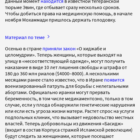
данный момент
находится
в известной тегеранской
тюрьме Эвин, где отбывает сразу несколько сроков.
Чтобы добиться права на медицинскую помощь, в начале
ноября Мохаммади пришлось держать голодовку.
Материал по теме
Осенью в стране
приняли закон
«О хиджабе и
целомудрии». Теперь женщины, которые выходят на
улицу в «несоответствующей одежде», могут получить
наказание в виде 10 лет лишения свободы и штрафа от
180 до 360 млн риалов ($4000–8000). А несколькими
месяцами ранее стало известно, что в Иране
появится
военизированный патруль для борьбы с нелегальными
абортами. Официально иранки могут прервать
беременность, в том числе медикаментозно, только в том
случае, если у плода обнаружили генетические нарушения
или если есть угроза жизни матери. Растет спрос на услуги
подпольных клиник, что вызывает недовольство местных
властей. Теперь добровольцы из движения «Басидж»
(входит в состав Корпуса стражей Исламской революции)
будут следить за женщинами, которые посещают