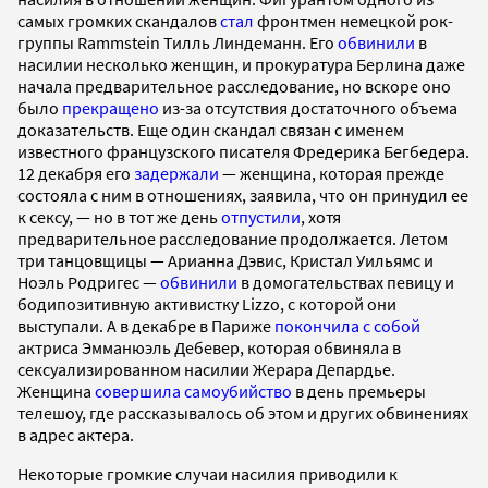
самых громких скандалов
стал
фронтмен немецкой рок-
группы Rammstein Тилль Линдеманн. Его
обвинили
в
насилии несколько женщин, и прокуратура Берлина даже
начала предварительное расследование, но вскоре оно
было
прекращено
из-за отсутствия достаточного объема
доказательств. Еще один скандал связан с именем
известного французского писателя Фредерика Бегбедера.
12 декабря его
задержали
— женщина, которая прежде
состояла с ним в отношениях, заявила, что он принудил ее
к сексу, — но в тот же день
отпустили
, хотя
предварительное расследование продолжается. Летом
три танцовщицы — Арианна Дэвис, Кристал Уильямс и
Ноэль Родригес —
обвинили
в домогательствах певицу и
бодипозитивную активистку Lizzo, с которой они
выступали. А в декабре в Париже
покончила с собой
актриса Эмманюэль Дебевер, которая обвиняла в
сексуализированном насилии Жерара Депардье.
Женщина
совершила самоубийство
в день премьеры
телешоу, где рассказывалось об этом и других обвинениях
в адрес актера.
Некоторые громкие случаи насилия приводили к