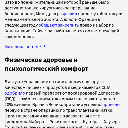
Зато в Японии, жительницам которой раньше было
доступно только хирургическое прерывание
беременности, Минздрав
разрешил
продажу таблеток для
медикаментозного аборта. А власти Франции в
следующем году
обещают закрепить
право на аборт в
Конституции. Сейчас разрабатывается соответствующий
законопроект.
Материал по теме
Физическое здоровье и
психологический комфорт
В августе Управление по санитарному надзору за
качеством пищевых продуктов и медикаментов США
одобрило
первый препарат от послеродовой депрессии
(ПРД) — заболеванием, с которым сталкиваются около
20% женщин. Врачи в Великобритании успешно
провели
первую в стране операцию по трансплантации матки.
Орган пересадили женщине в возрасте 34 лет с
синдромом Майера — Рокитанского — Кустера — Хаузера
(то есть без функционирующей матки), донором стала