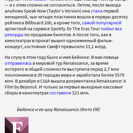
— и с этим сложно не согласиться. Летом, после выхода
альбома Speak Now (Taylor’s Version) она
стала
первой
женщиной, чьи четыре пластинки вошли в первую десятку
рейтинга Billboard 200, а кроме того,
самой популярной
артисткой на сервисе Spotify. Ее The Eras Tour
побил все
рекорды
по продажам билетов. А после того, как в
кинотеатрах в прокат вышел одноименный фильм-
концерт, состояние Свифт превысило $1,1 млрд.
На слуху в этом году было и имя Бейонсе. В мае певица
отправилась
в мировой тур Renaissance, за время
которого в общей сложности выступила перед 2,7 млн
поклонников в 39 городах мира и заработала более $579
млн. В декабре в США вышла документалка Renaissance: A
Film by Beyoncé. И только за первые выходные кассовые
сборы в кинотеатрах
составили
$21 млн.
Бейонсе и ее шоу Renaissance (Фото DR)