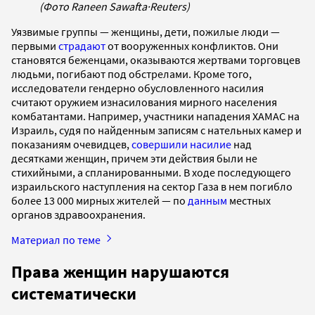
(Фото Raneen Sawafta
·
Reuters)
Уязвимые группы — женщины, дети, пожилые люди —
первыми
страдают
от вооруженных конфликтов. Они
становятся беженцами, оказываются жертвами торговцев
людьми, погибают под обстрелами. Кроме того,
исследователи гендерно обусловленного насилия
считают оружием изнасилования мирного населения
комбатантами. Например, участники нападения ХАМАС на
Израиль, судя по найденным записям с нательных камер и
показаниям очевидцев,
совершили насилие
над
десятками женщин, причем эти действия были не
стихийными, а спланированными. В ходе последующего
израильского наступления на сектор Газа в нем погибло
более 13 000 мирных жителей — по
данным
местных
органов здравоохранения.
Материал по теме
Права женщин нарушаются
систематически