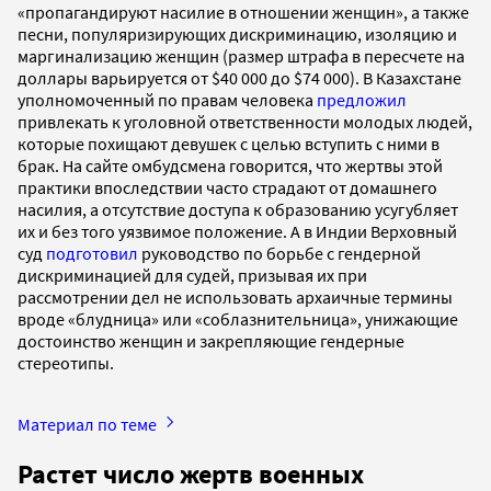
«пропагандируют насилие в отношении женщин», а также
песни, популяризирующих дискриминацию, изоляцию и
маргинализацию женщин (размер штрафа в пересчете на
доллары варьируется от $40 000 до $74 000). В Казахстане
уполномоченный по правам человека
предложил
привлекать к уголовной ответственности молодых людей,
которые похищают девушек с целью вступить с ними в
брак. На сайте омбудсмена говорится, что жертвы этой
практики впоследствии часто страдают от домашнего
насилия, а отсутствие доступа к образованию усугубляет
их и без того уязвимое положение. А в Индии Верховный
суд
подготовил
руководство по борьбе с гендерной
дискриминацией для судей, призывая их при
рассмотрении дел не использовать архаичные термины
вроде «блудница» или «соблазнительница», унижающие
достоинство женщин и закрепляющие гендерные
стереотипы.
Материал по теме
Растет число жертв военных