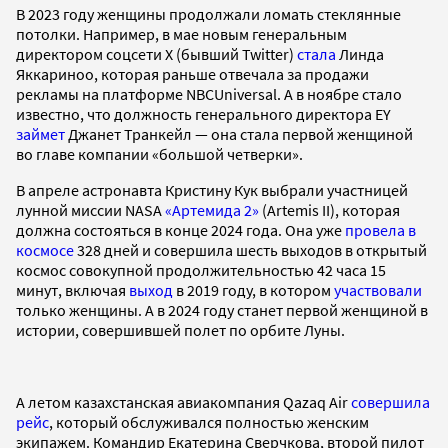
В 2023 году женщины продолжали ломать стеклянные
потолки. Например, в мае новым генеральным
директором соцсети X (бывший Twitter)
стала
Линда
Яккариноо, которая раньше отвечала за продажи
рекламы на платформе NBCUniversal. А в ноябре стало
известно, что должность генерального директора EY
займет
Джанет Транкейл — она стала первой женщиной
во главе компании «большой четверки».
В апреле астронавта Кристину Кук выбрали участницей
лунной миссии NASA
«Артемида 2»
(Artemis II), которая
должна состояться в конце 2024 года. Она уже
провела в
космосе
328 дней и совершила шесть выходов в открытый
космос совокупной продолжительностью 42 часа 15
минут, включая
выход
в 2019 году, в котором
участвовали
только женщины. А в 2024 году станет первой женщиной в
истории, совершившей полет по орбите Луны.
А летом казахстанская авиакомпания Qazaq Air
совершила
рейс
, который обслуживался полностью женским
экипажем. Командир Екатерина Сверчкова, второй пилот