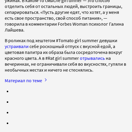
ужинах. В каком-то смысле girl dinner — это способ
отделить себя от остальных людей, выстроить границы,
сепарироваться. «Пусть другие едят, что хотят, а у меня
есть свое пространство, свой способ питания», —
говорила в комментарии Forbes Woman психолог Галина
Лайшева.
В роликах под хештегом #Tomato girl summer девушки
устраивали
себе роскошный отпуск с вкусной едой, а
цветовая палитра их образа была сосредоточена вокруг
красного цвета. А в #Rat girl summer
отрывались
на
вечеринках, не ограничивали себя во вкусностях, гуляли в
необычных местах и ничего не стеснялись.
Материал по теме