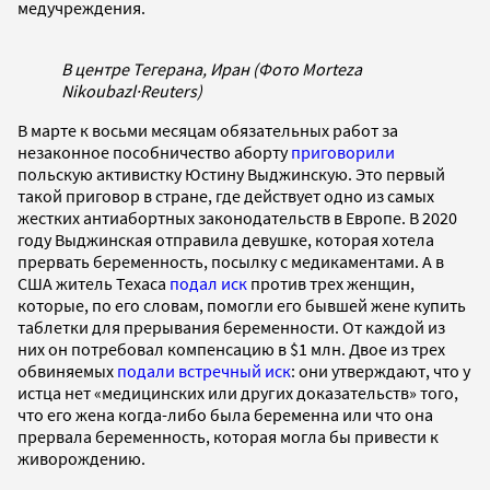
медучреждения.
В центре Тегерана, Иран (Фото Morteza
Nikoubazl
·
Reuters)
В марте к восьми месяцам обязательных работ за
незаконное пособничество аборту
приговорили
польскую активистку Юстину Выджинскую. Это первый
такой приговор в стране, где действует одно из самых
жестких антиабортных законодательств в Европе. В 2020
году Выджинская отправила девушке, которая хотела
прервать беременность, посылку с медикаментами. А в
США житель Техаса
подал иск
против трех женщин,
которые, по его словам, помогли его бывшей жене купить
таблетки для прерывания беременности. От каждой из
них он потребовал компенсацию в $1 млн. Двое из трех
обвиняемых
подали встречный иск
: они утверждают, что у
истца нет «медицинских или других доказательств» того,
что его жена когда-либо была беременна или что она
прервала беременность, которая могла бы привести к
живорождению.