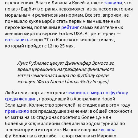
отклонения». Власти Ливана и Кувейта также
заявили
, что
показ «Барби» в странах невозможен из-за несоответствия
моральным и религиозным нормам. Все это, впрочем, не
помешало кукле Барби стать первым вымышленным
персонажем, попавшим в
рейтинг
самых влиятельных
женщин мира по версии Forbes USA. А Грете Гервиг —
возглавить
жюри 77-го Каннского кинофестиваля,
который пройдет с 12 по 25 мая.
Луис Рубиалес целует Дженнифер Эрмосо во
время церемонии награждения финального
матча чемпионата мира по футболу среди
женщин (Фото Noemi Llamas
·
Getty Images)
Любители спорта смотрели
чемпионат мира по футболу
среди женщин
, проходивший в Австралии и Новой
Зеландии. Количество зрителей на стадионах в этом году
превысило
все предыдущие значения: в общей сложности
64 матча на 10 стадионах посетило более 1,9 млн
болельщиков; миллионы следили за ходом турнира по
телевизору и в интернете. На поле впервые
вышла
футболистка в хиджабе — спортсменка из Марокко